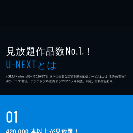
見放題作品数
！
No.1
※
とは
U-NEXT
※GEM Partners調べ/2026年7⽉ 国内の主要な定額制動画配信サービスにおける洋画/邦画/
海外ドラマ/韓流・アジアドラマ/国内ドラマ/アニメを調査。別途、有料作品あり。
01
420,000
本以上が見放題！