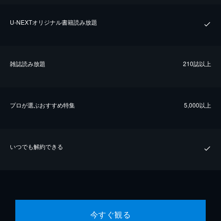
U-NEXTオリジナル書籍読み放題
雑誌読み放題
210誌以上
プロが選ぶおすすめ特集
5,000以上
いつでも解約できる
今すぐ観る