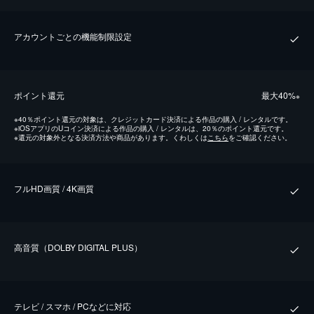
アカウントごとの機能制限設定
ポイント還元
最⼤40%
※
※
40％ポイント還元の対象は、クレジットカード決済による作品の購入 / レンタルです。
※
iOSアプリのUコイン決済による作品の購入 / レンタルは、20％のポイント還元です。
※
還元の対象外となる決済方法や商品があります。くわしくは
こちら
をご確認ください。
フルHD画質 / 4K画質
⾼⾳質（DOLBY DIGITAL PLUS）
テレビ / スマホ / PCなどに対応