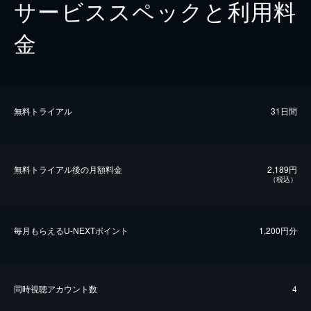
サービススペックと利用料
金
無料トライアル
31日間
無料トライアル後の⽉額料金
2,189円
（税込）
毎⽉もらえるU-NEXTポイント
1,200円分
同時視聴アカウント数
4