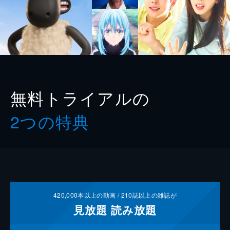
無料トライアルの
2つの特典
420,000
本以上の動画 /
210
誌以上の雑誌が
見放題
読み放題