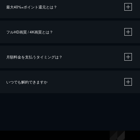
最大40%
ポイント還元とは？
※
※
作品によって必要なポイントが異なります。
フルHD画質 / 4K画質とは？
月額料金を支払うタイミングは？
※
40％ポイント還元の対象は、クレジットカード決済による作品の購入 / レンタルです。
※
iOSアプリのUコイン決済による作品の購入 / レンタルは、20％のポイント還元です。
※
還元の対象外となる決済方法や商品があります。くわしくは
こちら
をご確認ください。
いつでも解約できますか
こちら