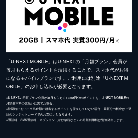
「U-NEXT MOBILE」はU-NEXTの「月額プラン」会員が
毎月もらえるポイントを活用することで、スマホ代がお得
になるモバイルプランです。ご利用には別途「U-NEXT M
OBILE」のお申し込みが必要となります。
※U-NEXTの月額プラン会員が毎月もらえる1,200円分のポイントを、U-NEXT MOBILEの
月額基本料の支払いに充てた場合。
※決済時において支払金額に相当するポイントを保有していない場合、差額分の料金はご登
録のクレジットカードでのお支払いとなります。
※通話料、SMS通信料、オプション（かけ放題など）の月額利用料は別途発生します。