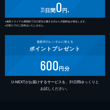
0
31
日間
円
※
※無料トライアル期間終了日の翌日が属する月から月額料金が発生します。
※日割りでのご請求はいたしません。
最新作の
レンタルに使える
ポイント
プレゼント
600
円分
U-NEXTがお届けするサービスを、31日間ゆっくりと
お試しください。