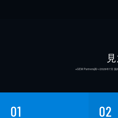
見
※GEM Partners調べ/20
01
02