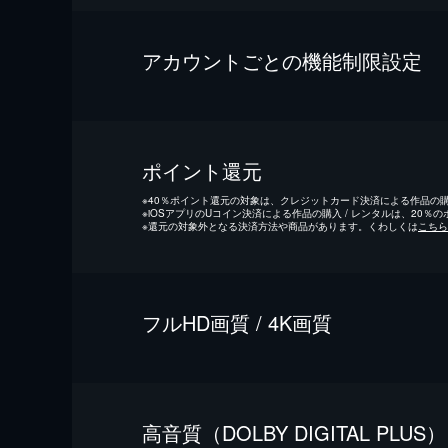
アカウントごとの機能制限設定
ポイント還元
※
40％ポイント還元の対象は、クレジットカード決済による作品の購入
※
iOSアプリのUコイン決済による作品の購入 / レンタルは、20％
※
還元の対象外となる決済方法や商品があります。くわしくは
こちら
フルHD画質 / 4K画質
⾼⾳質（DOLBY DIGITAL PLUS）