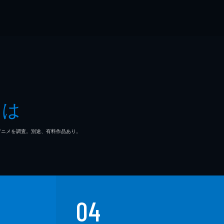
とは
マ/アニメを調査。別途、有料作品あり。
04