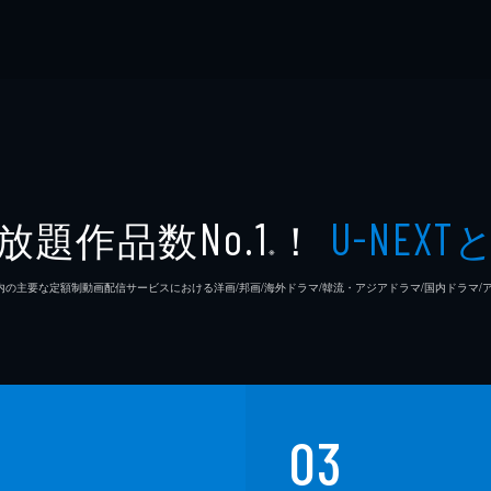
放題作品数
！
No.1
U-NEXT
※
26年7⽉ 国内の主要な定額制動画配信サービスにおける洋画/邦画/海外ドラマ/韓流・アジアドラマ/国内ドラ
03