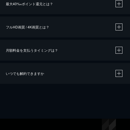
最大40%
ポイント還元とは？
※
※
作品によって必要なポイントが異なります。
フルHD画質 / 4K画質とは？
月額料金を支払うタイミングは？
※
40％ポイント還元の対象は、クレジットカード決済による作品の購入 / レンタルです。
※
iOSアプリのUコイン決済による作品の購入 / レンタルは、20％のポイント還元です。
※
還元の対象外となる決済方法や商品があります。くわしくは
こちら
をご確認ください。
いつでも解約できますか
こちら