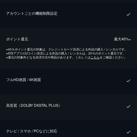
アカウントごとの機能制限設定
ポイント還元
最⼤40%
※
※
40％ポイント還元の対象は、クレジットカード決済による作品の購入 / レンタルです。
※
iOSアプリのUコイン決済による作品の購入 / レンタルは、20％のポイント還元です。
※
還元の対象外となる決済方法や商品があります。くわしくは
こちら
をご確認ください。
フルHD画質 / 4K画質
⾼⾳質（DOLBY DIGITAL PLUS）
テレビ / スマホ / PCなどに対応