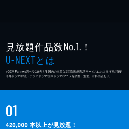
見放題作品数
！
No.1
※
とは
U-NEXT
※GEM Partners調べ/2026年7⽉ 国内の主要な定額制動画配信サービスにおける洋画/邦画/
海外ドラマ/韓流・アジアドラマ/国内ドラマ/アニメを調査。別途、有料作品あり。
01
420,000
本以上が見放題！