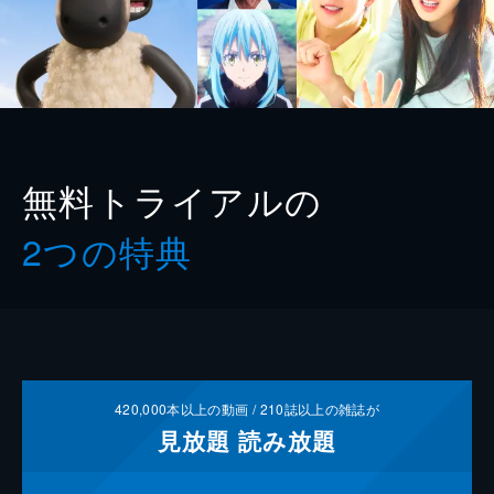
無料トライアルの
2つの特典
420,000
本以上の動画 /
210
誌以上の雑誌が
見放題
読み放題