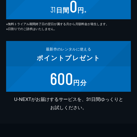
0
31
日間
円
※
※無料トライアル期間終了日の翌日が属する月から月額料金が発生します。
※日割りでのご請求はいたしません。
最新作の
レンタルに使える
ポイント
プレゼント
600
円分
U-NEXTがお届けするサービスを、31日間ゆっくりと
お試しください。