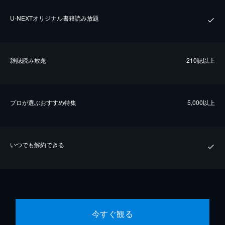
U-NEXTオリジナル書籍読み放題
雑誌読み放題
210誌以上
プロが選ぶおすすめ特集
5,000以上
いつでも解約できる
今すぐ観る