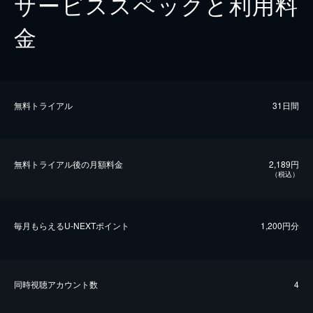
サービススペックと利用料
金
無料トライアル
31日間
無料トライアル後の⽉額料金
2,189円
（税込）
毎⽉もらえるU-NEXTポイント
1,200円分
同時視聴アカウント数
4