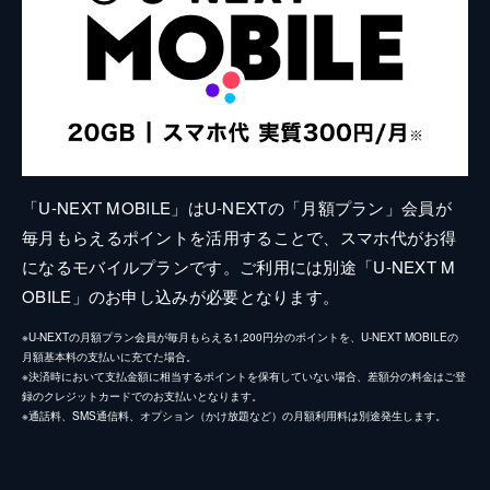
「U-NEXT MOBILE」はU-NEXTの「月額プラン」会員が
毎月もらえるポイントを活用することで、スマホ代がお得
になるモバイルプランです。ご利用には別途「U-NEXT M
OBILE」のお申し込みが必要となります。
※U-NEXTの月額プラン会員が毎月もらえる1,200円分のポイントを、U-NEXT MOBILEの
月額基本料の支払いに充てた場合。
※決済時において支払金額に相当するポイントを保有していない場合、差額分の料金はご登
録のクレジットカードでのお支払いとなります。
※通話料、SMS通信料、オプション（かけ放題など）の月額利用料は別途発生します。