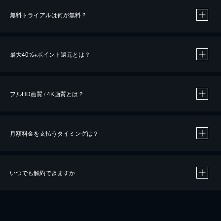
無料トライアルは何が無料？
※
最大40%
ポイント還元とは？
※
※
作品によって必要なポイントが異なります。
フルHD画質 / 4K画質とは？
月額料金を支払うタイミングは？
※
40％ポイント還元の対象は、クレジットカード決済による作品の購入 / レンタルです。
※
iOSアプリのUコイン決済による作品の購入 / レンタルは、20％のポイント還元です。
※
還元の対象外となる決済方法や商品があります。くわしくは
こちら
をご確認ください。
いつでも解約できますか