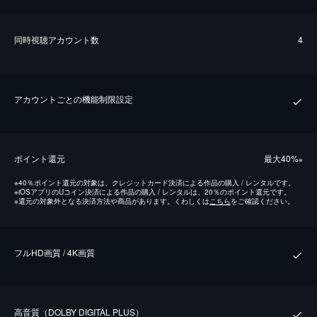
同時視聴アカウント数
4
アカウントごとの機能制限設定
ポイント還元
最⼤40%
※
※
40％ポイント還元の対象は、クレジットカード決済による作品の購入 / レンタルです。
※
iOSアプリのUコイン決済による作品の購入 / レンタルは、20％のポイント還元です。
※
還元の対象外となる決済方法や商品があります。くわしくは
こちら
をご確認ください。
フルHD画質 / 4K画質
⾼⾳質（DOLBY DIGITAL PLUS）