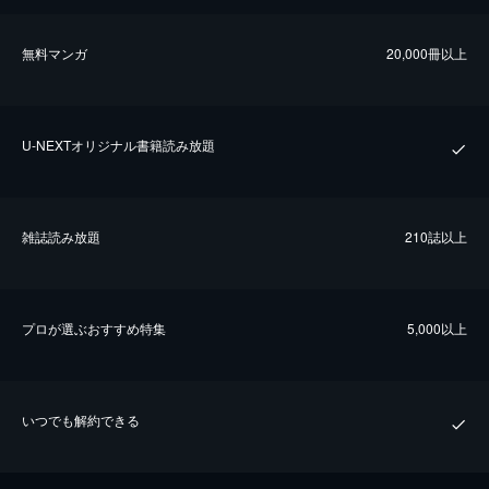
無料マンガ
20,000冊以上
U-NEXTオリジナル書籍読み放題
雑誌読み放題
210誌以上
プロが選ぶおすすめ特集
5,000以上
いつでも解約できる