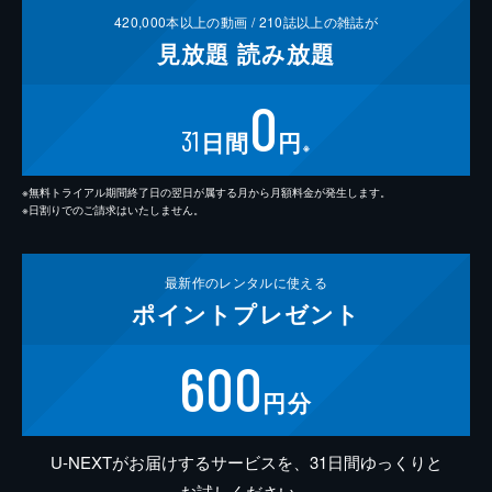
420,000
本以上の動画 /
210
誌以上の雑誌が
見放題
読み放題
0
31
日間
円
※
※無料トライアル期間終了日の翌日が属する月から月額料金が発生します。
※日割りでのご請求はいたしません。
最新作の
レンタルに使える
ポイント
プレゼント
600
円分
U-NEXTがお届けするサービスを、31日間ゆっくりと
お試しください。