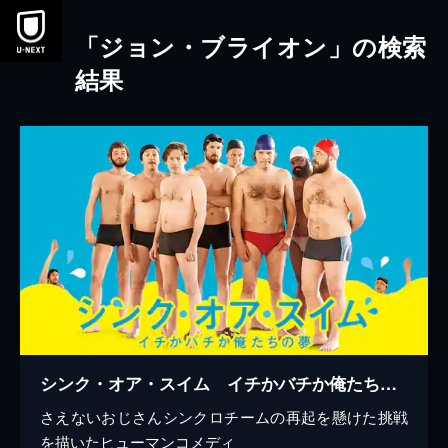
本文へスキップ
「ジョン・ブライオン」の検索
結果
シンク・オア・スイム イチかバチか俺たちの夢
さえないおじさんシンクロチームの再起を懸けた挑戦
を描いたヒューマンコメディ