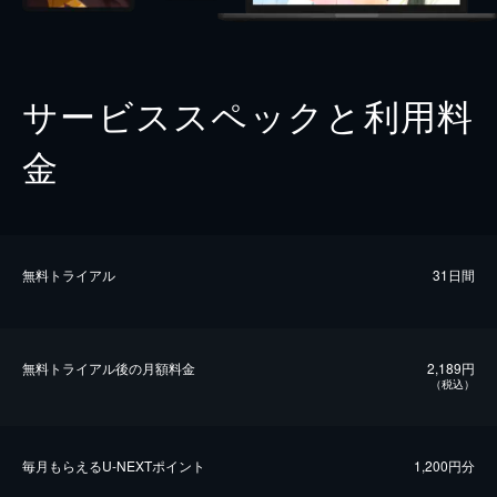
サービススペックと利用料
金
無料トライアル
31日間
無料トライアル後の⽉額料金
2,189円
（税込）
毎⽉もらえるU-NEXTポイント
1,200円分