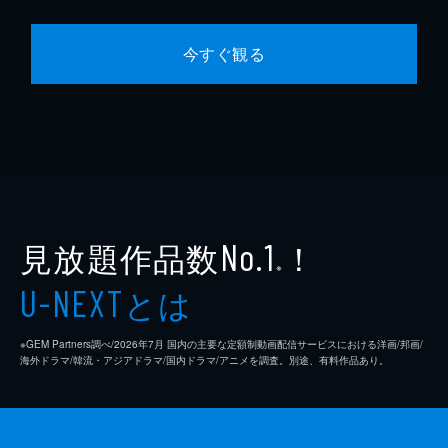
今すぐ観る
見放題作品数
！
No.1
※
とは
U-NEXT
※GEM Partners調べ/2026年7⽉ 国内の主要な定額制動画配信サービスにおける洋画/邦画/
海外ドラマ/韓流・アジアドラマ/国内ドラマ/アニメを調査。別途、有料作品あり。