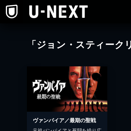
本文へスキップ
「ジョン・スティーク
ヴァンパイア／最期の聖戦
元祖バンパイアと死闘を繰り広