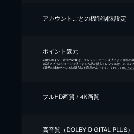
アカウントごとの機能制限設定
ポイント還元
※
40％ポイント還元の対象は、クレジットカード決済による作品の購入
※
iOSアプリのUコイン決済による作品の購入 / レンタルは、20％
※
還元の対象外となる決済方法や商品があります。くわしくは
こちら
フルHD画質 / 4K画質
⾼⾳質（DOLBY DIGITAL PLUS）