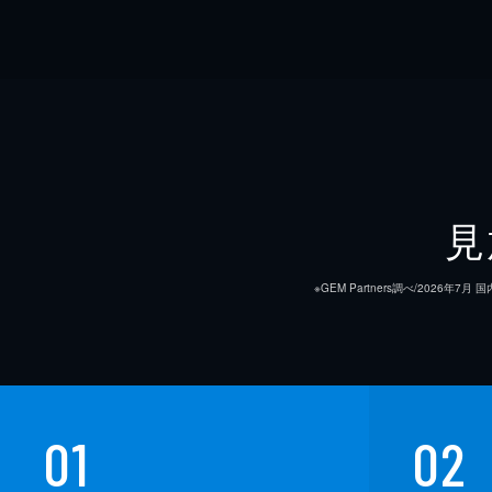
見
※GEM Partners調べ/20
01
02