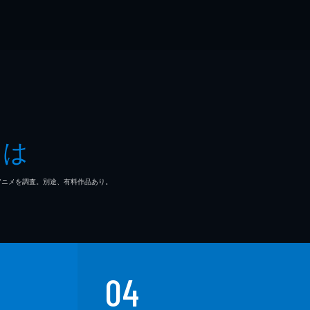
とは
マ/アニメを調査。別途、有料作品あり。
04