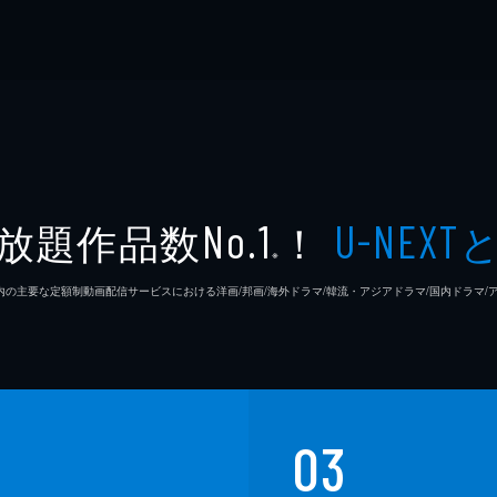
放題作品数
！
No.1
U-NEXT
※
26年7⽉ 国内の主要な定額制動画配信サービスにおける洋画/邦画/海外ドラマ/韓流・アジアドラマ/国内ドラ
03