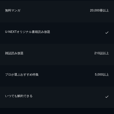
無料マンガ
20,000冊以上
U-NEXTオリジナル書籍読み放題
雑誌読み放題
210誌以上
プロが選ぶおすすめ特集
5,000以上
いつでも解約できる