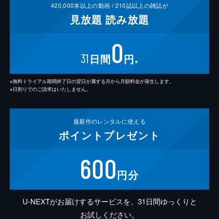
420,000
本以上の動画 /
210
誌以上の雑誌が
見放題
読み放題
0
31
日間
円
※
※無料トライアル期間終了日の翌日が属する月から月額料金が発生します。
※日割りでのご請求はいたしません。
最新作の
レンタルに使える
ポイント
プレゼント
600
円分
U-NEXTがお届けするサービスを、31日間ゆっくりと
お試しください。