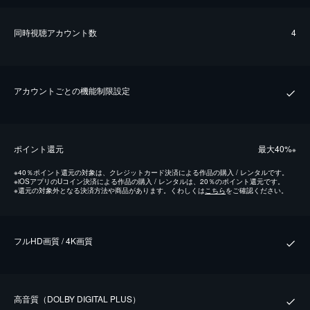
同時視聴アカウント数
4
アカウントごとの機能制限設定
ポイント還元
最⼤40%
※
※
40％ポイント還元の対象は、クレジットカード決済による作品の購入 / レンタルです。
※
iOSアプリのUコイン決済による作品の購入 / レンタルは、20％のポイント還元です。
※
還元の対象外となる決済方法や商品があります。くわしくは
こちら
をご確認ください。
フルHD画質 / 4K画質
⾼⾳質（DOLBY DIGITAL PLUS）