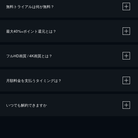
無料トライアルは何が無料？
※
最大40%
ポイント還元とは？
※
※
作品によって必要なポイントが異なります。
フルHD画質 / 4K画質とは？
月額料金を支払うタイミングは？
※
40％ポイント還元の対象は、クレジットカード決済による作品の購入 / レンタルです。
※
iOSアプリのUコイン決済による作品の購入 / レンタルは、20％のポイント還元です。
※
還元の対象外となる決済方法や商品があります。くわしくは
こちら
をご確認ください。
いつでも解約できますか