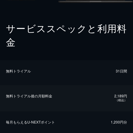
サービススペックと利用料
金
無料トライアル
31日間
無料トライアル後の⽉額料金
2,189円
（税込）
毎⽉もらえるU-NEXTポイント
1,200円分