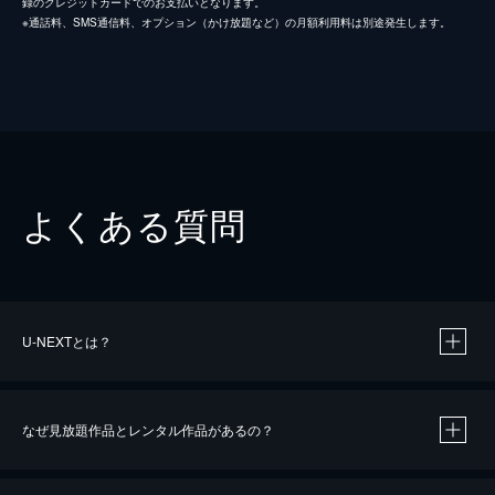
録のクレジットカードでのお支払いとなります。
※通話料、SMS通信料、オプション（かけ放題など）の月額利用料は別途発生します。
よくある質問
U-NEXTとは？
なぜ見放題作品とレンタル作品があるの？