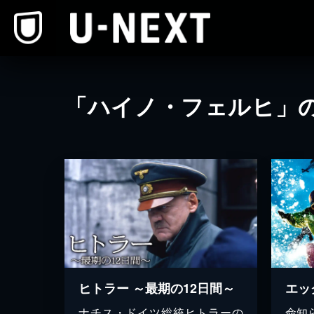
本文へスキップ
「ハイノ・フェルヒ」
ヒトラー ～最期の12日間～
エッ
ナチス・ドイツ総統ヒトラーの
命知