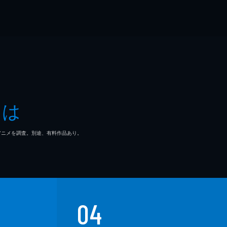
とは
マ/アニメを調査。別途、有料作品あり。
04