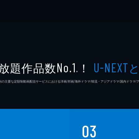
放題作品数
！
No.1
U-NEXT
※
26年7⽉ 国内の主要な定額制動画配信サービスにおける洋画/邦画/海外ドラマ/韓流・アジアドラマ/国内ドラ
03