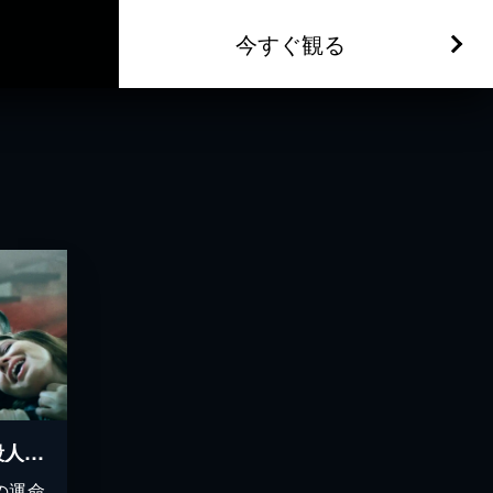
今すぐ観る
愛と裏切りのゲーム 殺人連鎖
の運命