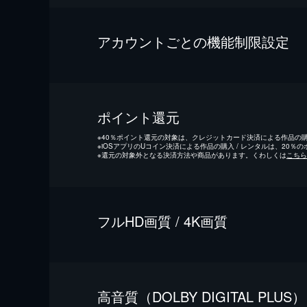
アカウントごとの機能制限設定
ポイント還元
※
40％ポイント還元の対象は、クレジットカード決済による作品の購入
※
iOSアプリのUコイン決済による作品の購入 / レンタルは、20％
※
還元の対象外となる決済方法や商品があります。くわしくは
こちら
フルHD画質 / 4K画質
⾼⾳質（DOLBY DIGITAL PLUS）