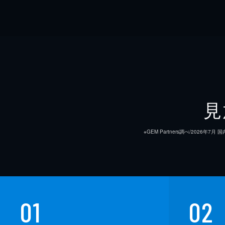
見
※GEM Partners調べ/20
01
02