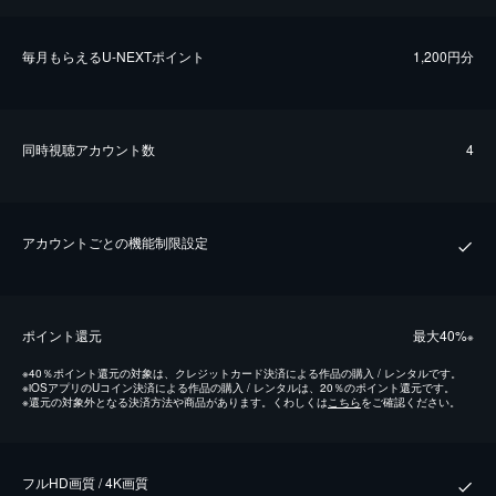
毎⽉もらえるU-NEXTポイント
1,200円分
同時視聴アカウント数
4
アカウントごとの機能制限設定
ポイント還元
最⼤40%
※
※
40％ポイント還元の対象は、クレジットカード決済による作品の購入 / レンタルです。
※
iOSアプリのUコイン決済による作品の購入 / レンタルは、20％のポイント還元です。
※
還元の対象外となる決済方法や商品があります。くわしくは
こちら
をご確認ください。
フルHD画質 / 4K画質