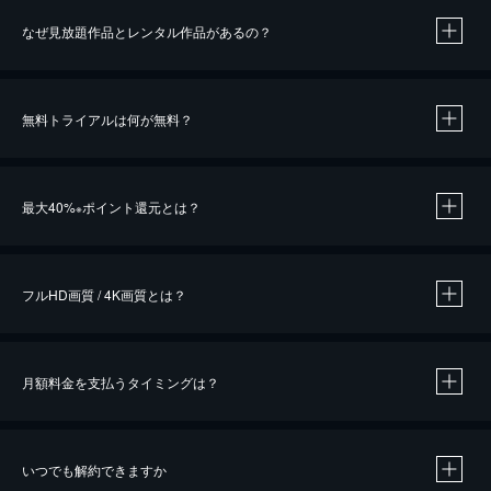
なぜ見放題作品とレンタル作品があるの？
無料トライアルは何が無料？
※
最大40%
ポイント還元とは？
※
※
作品によって必要なポイントが異なります。
フルHD画質 / 4K画質とは？
月額料金を支払うタイミングは？
※
40％ポイント還元の対象は、クレジットカード決済による作品の購入 / レンタルです。
※
iOSアプリのUコイン決済による作品の購入 / レンタルは、20％のポイント還元です。
※
還元の対象外となる決済方法や商品があります。くわしくは
こちら
をご確認ください。
いつでも解約できますか