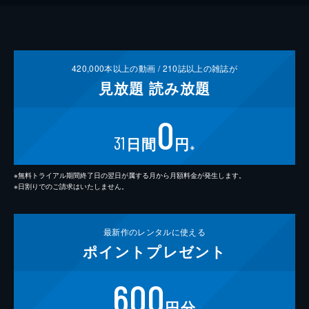
420,000
本以上の動画 /
210
誌以上の雑誌が
見放題
読み放題
0
31
日間
円
※
※無料トライアル期間終了日の翌日が属する月から月額料金が発生します。
※日割りでのご請求はいたしません。
最新作の
レンタルに使える
ポイント
プレゼント
600
円分