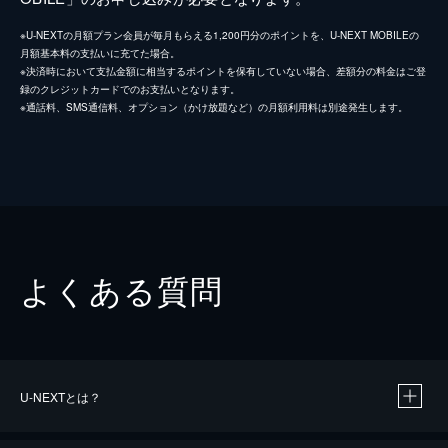
※U-NEXTの月額プラン会員が毎月もらえる1,200円分のポイントを、U-NEXT MOBILEの
月額基本料の支払いに充てた場合。
※決済時において支払金額に相当するポイントを保有していない場合、差額分の料金はご登
録のクレジットカードでのお支払いとなります。
※通話料、SMS通信料、オプション（かけ放題など）の月額利用料は別途発生します。
よくある質問
U-NEXTとは？