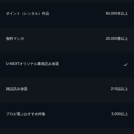
ポイント（レンタル）作品
60,000本以上
無料マンガ
20,000冊以上
U-NEXTオリジナル書籍読み放題
雑誌読み放題
210誌以上
プロが選ぶおすすめ特集
5,000以上