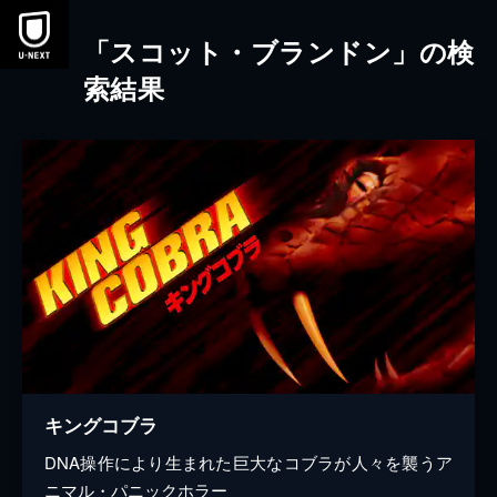
本文へスキップ
「スコット・ブランドン」の検
索結果
キングコブラ
DNA操作により生まれた巨大なコブラが人々を襲うア
ニマル・パニックホラー