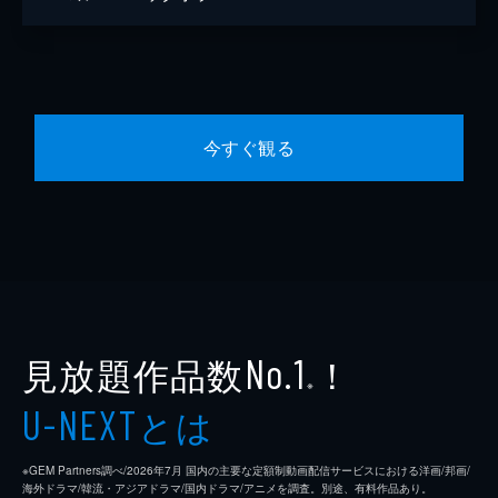
今すぐ観る
見放題作品数
！
No.1
※
とは
U-NEXT
※GEM Partners調べ/2026年7⽉ 国内の主要な定額制動画配信サービスにおける洋画/邦画/
海外ドラマ/韓流・アジアドラマ/国内ドラマ/アニメを調査。別途、有料作品あり。