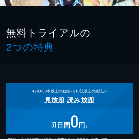
無料トライアルの
2つの特典
420,000
本以上の動画 /
210
誌以上の雑誌が
見放題
読み放題
0
31
日間
円
※
※無料トライアル期間終了日の翌日が属する月から月額料金が発生します。