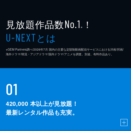
見放題作品数
！
No.1
※
とは
U-NEXT
※GEM Partners調べ/2026年7⽉ 国内の主要な定額制動画配信サービスにおける洋画/邦画/
海外ドラマ/韓流・アジアドラマ/国内ドラマ/アニメを調査。別途、有料作品あり。
01
420,000
本以上が見放題！
最新レンタル作品も充実。