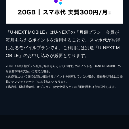
「U-NEXT MOBILE」はU-NEXTの「月額プラン」会員が
毎月もらえるポイントを活用することで、スマホ代がお得
になるモバイルプランです。ご利用には別途「U-NEXT M
OBILE」のお申し込みが必要となります。
※U-NEXTの月額プラン会員が毎月もらえる1,200円分のポイントを、U-NEXT MOBILEの
月額基本料の支払いに充てた場合。
※決済時において支払金額に相当するポイントを保有していない場合、差額分の料金はご登
録のクレジットカードでのお支払いとなります。
※通話料、SMS通信料、オプション（かけ放題など）の月額利用料は別途発生します。