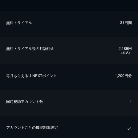
無料トライアル
31日間
無料トライアル後の⽉額料金
2,189円
（税込）
毎⽉もらえるU-NEXTポイント
1,200円分
同時視聴アカウント数
4
アカウントごとの機能制限設定