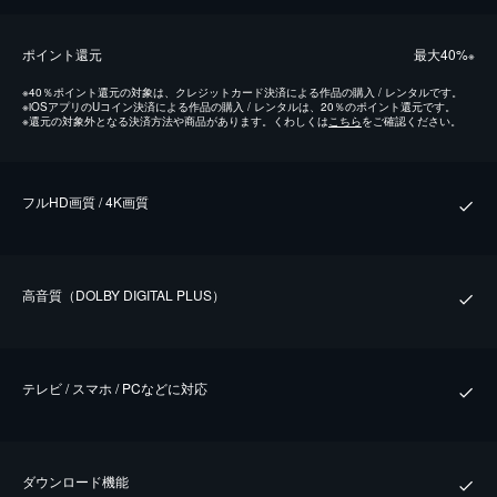
ポイント還元
最⼤40%
※
※
40％ポイント還元の対象は、クレジットカード決済による作品の購入 / レンタルです。
※
iOSアプリのUコイン決済による作品の購入 / レンタルは、20％のポイント還元です。
※
還元の対象外となる決済方法や商品があります。くわしくは
こちら
をご確認ください。
フルHD画質 / 4K画質
⾼⾳質（DOLBY DIGITAL PLUS）
テレビ / スマホ / PCなどに対応
ダウンロード機能