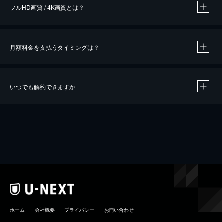
フルHD画質 / 4K画質とは？
月額料金を支払うタイミングは？
※
40％ポイント還元の対象は、クレジットカード決済による作品の購入 / レンタルです。
※
iOSアプリのUコイン決済による作品の購入 / レンタルは、20％のポイント還元です。
※
還元の対象外となる決済方法や商品があります。くわしくは
こちら
をご確認ください。
いつでも解約できますか
こちら
ホーム
会社概要
プライバシー
お問い合わせ