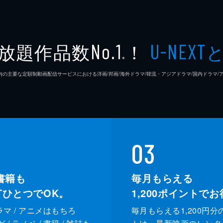
放題作品数
！
No.1
U-NEXT
※
26年7⽉ 国内の主要な定額制動画配信サービスにおける洋画/邦画/海外ドラマ/韓流・アジアドラマ/国内ドラ
03
書籍も
毎月もらえる
XTひとつでOK。
1,200
ポイントでお
ドラマ / アニメはもちろ
毎月もらえる1,200円分