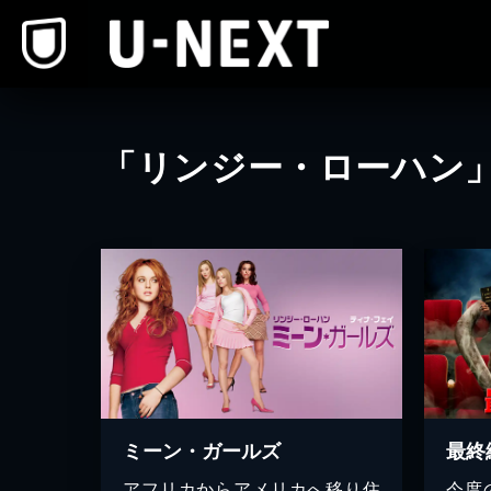
本文へスキップ
「リンジー・ローハン
ミーン・ガールズ
最終
アフリカからアメリカへ移り住
今度