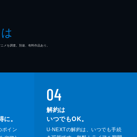
とは
マ/アニメを調査。別途、有料作品あり。
04
解約は
得に。
いつでもOK。
のポイン
U-NEXTの解約は、いつでも手続