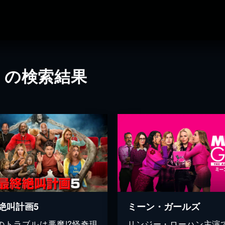
」の検索結果
絶叫計画5
ミーン・ガールズ
のトラブルは悪魔!?怪奇現
リンジー・ローハン主演