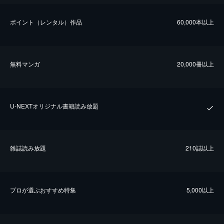
ポイント（レンタル）作品
60,000本以上
無料マンガ
20,000冊以上
U-NEXTオリジナル書籍読み放題
雑誌読み放題
210誌以上
プロが選ぶおすすめ特集
5,000以上