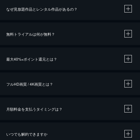
なぜ見放題作品とレンタル作品があるの？
無料トライアルは何が無料？
※
最大40%
ポイント還元とは？
※
※
作品によって必要なポイントが異なります。
フルHD画質 / 4K画質とは？
月額料金を支払うタイミングは？
※
40％ポイント還元の対象は、クレジットカード決済による作品の購入 / レンタルです。
※
iOSアプリのUコイン決済による作品の購入 / レンタルは、20％のポイント還元です。
※
還元の対象外となる決済方法や商品があります。くわしくは
こちら
をご確認ください。
いつでも解約できますか