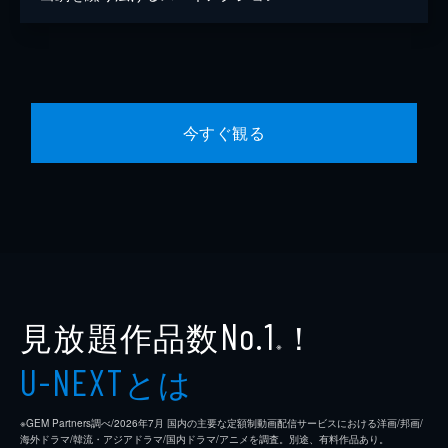
今すぐ観る
見放題作品数
！
No.1
※
とは
U-NEXT
※GEM Partners調べ/2026年7⽉ 国内の主要な定額制動画配信サービスにおける洋画/邦画/
海外ドラマ/韓流・アジアドラマ/国内ドラマ/アニメを調査。別途、有料作品あり。