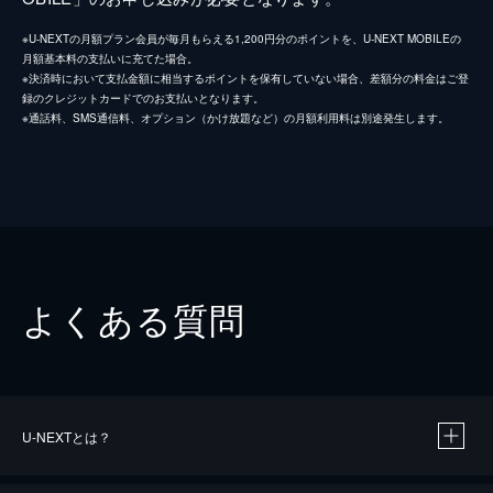
※U-NEXTの月額プラン会員が毎月もらえる1,200円分のポイントを、U-NEXT MOBILEの
月額基本料の支払いに充てた場合。
※決済時において支払金額に相当するポイントを保有していない場合、差額分の料金はご登
録のクレジットカードでのお支払いとなります。
※通話料、SMS通信料、オプション（かけ放題など）の月額利用料は別途発生します。
よくある質問
U-NEXTとは？