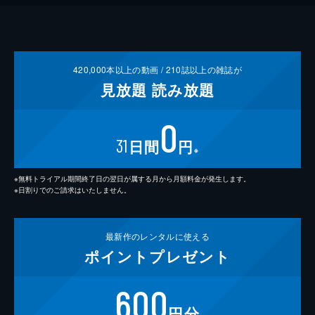
420,000
本以上の動画 /
210
誌以上の雑誌が
見放題
読み放題
0
31
日間
円
※
※無料トライアル期間終了日の翌日が属する月から月額料金が発生します。
※日割りでのご請求はいたしません。
最新作の
レンタルに使える
ポイント
プレゼント
600
円分