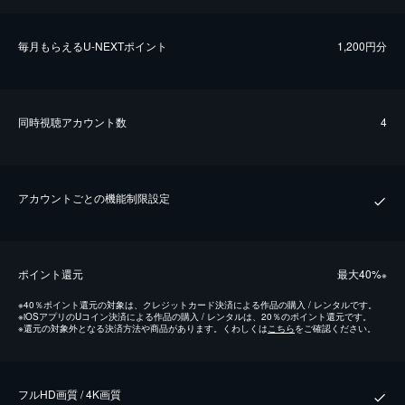
毎⽉もらえるU-NEXTポイント
1,200円分
同時視聴アカウント数
4
アカウントごとの機能制限設定
ポイント還元
最⼤40%
※
※
40％ポイント還元の対象は、クレジットカード決済による作品の購入 / レンタルです。
※
iOSアプリのUコイン決済による作品の購入 / レンタルは、20％のポイント還元です。
※
還元の対象外となる決済方法や商品があります。くわしくは
こちら
をご確認ください。
フルHD画質 / 4K画質