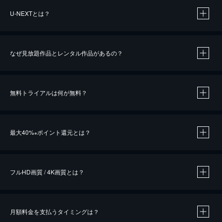
U-NEXTとは？
なぜ見放題作品とレンタル作品があるの？
無料トライアルは何が無料？
※
最大40%
ポイント還元とは？
※
※
作品によって必要なポイントが異なります。
フルHD画質 / 4K画質とは？
月額料金を支払うタイミングは？
※
40％ポイント還元の対象は、クレジットカード決済による作品の購入 / レンタルです。
※
iOSアプリのUコイン決済による作品の購入 / レンタルは、20％のポイント還元です。