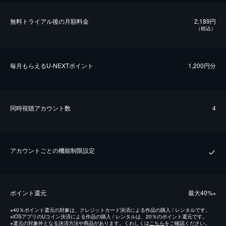
無料トライアル後の⽉額料金
2,189円
（税込）
毎⽉もらえるU-NEXTポイント
1,200円分
同時視聴アカウント数
4
アカウントごとの機能制限設定
ポイント還元
最⼤40%
※
※
40％ポイント還元の対象は、クレジットカード決済による作品の購入 / レンタルです。
※
iOSアプリのUコイン決済による作品の購入 / レンタルは、20％のポイント還元です。
※
還元の対象外となる決済方法や商品があります。くわしくは
こちら
をご確認ください。