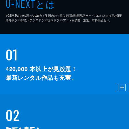
とは
U-NEXT
※GEM Partners調べ/2026年7⽉ 国内の主要な定額制動画配信サービスにおける洋画/邦画/
海外ドラマ/韓流・アジアドラマ/国内ドラマ/アニメを調査。別途、有料作品あり。
01
420,000
本以上が見放題！
最新レンタル作品も充実。
02