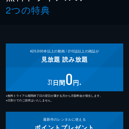
2つの特典
420,000
本以上の動画 /
210
誌以上の雑誌が
見放題
読み放題
0
31
日間
円
※
※無料トライアル期間終了日の翌日が属する月から月額料金が発生します。
※日割りでのご請求はいたしません。
最新作の
レンタルに使える
ポイント
プレゼント