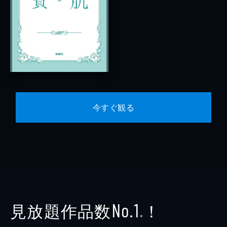
今すぐ観る
見放題作品数
！
No.1
※