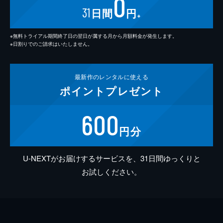
0
31
日間
円
※
※無料トライアル期間終了日の翌日が属する月から月額料金が発生します。
※日割りでのご請求はいたしません。
最新作の
レンタルに使える
ポイント
プレゼント
600
円分
U-NEXTがお届けするサービスを、31日間ゆっくりと
お試しください。