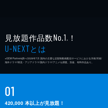
見放題作品数
！
No.1
※
とは
U-NEXT
※GEM Partners調べ/2026年7⽉ 国内の主要な定額制動画配信サービスにおける洋画/邦画/
海外ドラマ/韓流・アジアドラマ/国内ドラマ/アニメを調査。別途、有料作品あり。
01
420,000
本以上が見放題！