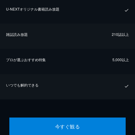
U-NEXTオリジナル書籍読み放題
雑誌読み放題
210誌以上
プロが選ぶおすすめ特集
5,000以上
いつでも解約できる
今すぐ観る