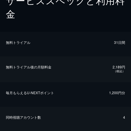
サービススペックと利用料
金
無料トライアル
31日間
無料トライアル後の⽉額料金
2,189円
（税込）
毎⽉もらえるU-NEXTポイント
1,200円分
同時視聴アカウント数
4