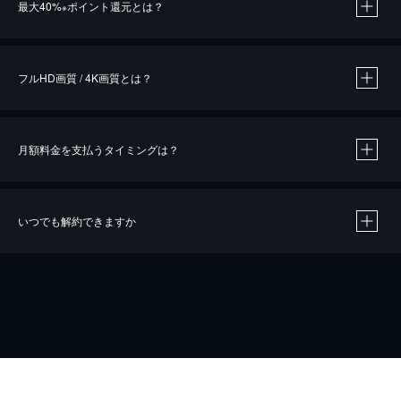
最大40%
ポイント還元とは？
※
※
作品によって必要なポイントが異なります。
フルHD画質 / 4K画質とは？
月額料金を支払うタイミングは？
※
40％ポイント還元の対象は、クレジットカード決済による作品の購入 / レンタルです。
※
iOSアプリのUコイン決済による作品の購入 / レンタルは、20％のポイント還元です。
※
還元の対象外となる決済方法や商品があります。くわしくは
こちら
をご確認ください。
いつでも解約できますか
こちら