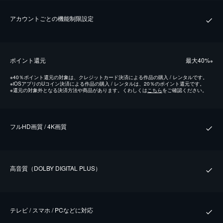
アカウントごとの機能制限設定
ポイント還元
最⼤40%
※
※
40％ポイント還元の対象は、クレジットカード決済による作品の購入 / レンタルです。
※
iOSアプリのUコイン決済による作品の購入 / レンタルは、20％のポイント還元です。
※
還元の対象外となる決済方法や商品があります。くわしくは
こちら
をご確認ください。
フルHD画質 / 4K画質
⾼⾳質（DOLBY DIGITAL PLUS）
テレビ / スマホ / PCなどに対応