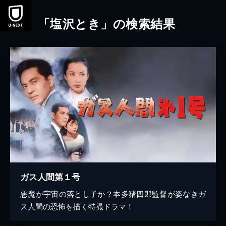
本文へスキップ
「塩沢とき」の検索結果
ガス人間第１号
悪魔か宇宙の落とし子か？本多猪四郎監督が姿なきガ
ス人間の恐怖を描く特撮ドラマ！