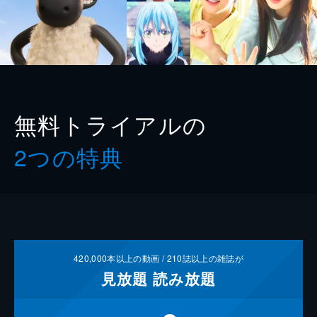
無料トライアルの
2つの特典
420,000
本以上の動画 /
210
誌以上の雑誌が
見放題
読み放題