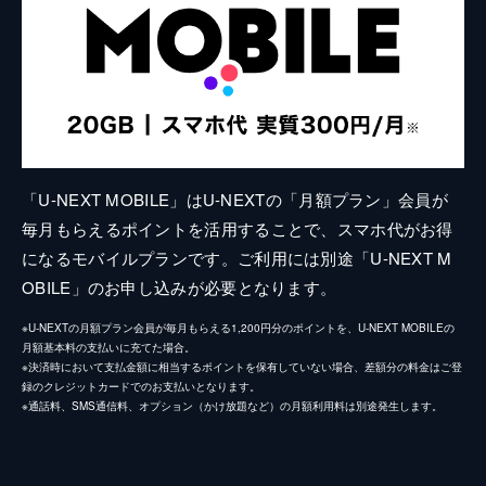
「U-NEXT MOBILE」はU-NEXTの「月額プラン」会員が
毎月もらえるポイントを活用することで、スマホ代がお得
になるモバイルプランです。ご利用には別途「U-NEXT M
OBILE」のお申し込みが必要となります。
※U-NEXTの月額プラン会員が毎月もらえる1,200円分のポイントを、U-NEXT MOBILEの
月額基本料の支払いに充てた場合。
※決済時において支払金額に相当するポイントを保有していない場合、差額分の料金はご登
録のクレジットカードでのお支払いとなります。
※通話料、SMS通信料、オプション（かけ放題など）の月額利用料は別途発生します。