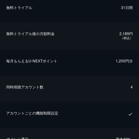
無料トライアル
31日間
無料トライアル後の⽉額料金
2,189円
（税込）
毎⽉もらえるU-NEXTポイント
1,200円分
同時視聴アカウント数
4
アカウントごとの機能制限設定
ポイント還元
最⼤40%