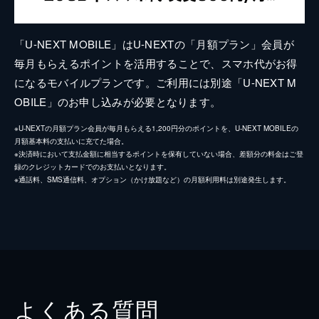
「U-NEXT MOBILE」はU-NEXTの「月額プラン」会員が
毎月もらえるポイントを活用することで、スマホ代がお得
になるモバイルプランです。ご利用には別途「U-NEXT M
OBILE」のお申し込みが必要となります。
※U-NEXTの月額プラン会員が毎月もらえる1,200円分のポイントを、U-NEXT MOBILEの
月額基本料の支払いに充てた場合。
※決済時において支払金額に相当するポイントを保有していない場合、差額分の料金はご登
録のクレジットカードでのお支払いとなります。
※通話料、SMS通信料、オプション（かけ放題など）の月額利用料は別途発生します。
よくある質問