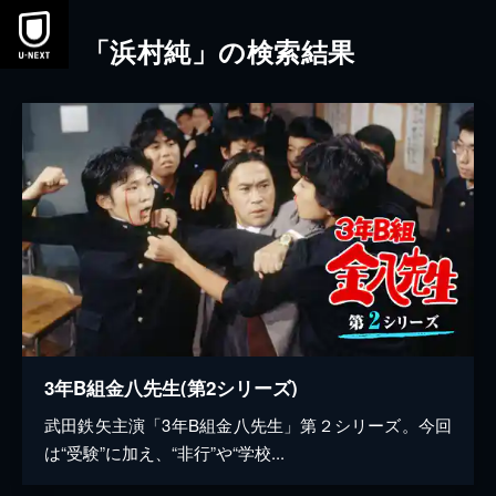
本文へスキップ
「浜村純」の検索結果
3年B組金八先生(第2シリーズ)
武田鉄矢主演「3年B組金八先生」第２シリーズ。今回
は“受験”に加え、“非行”や“学校...