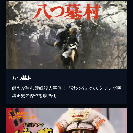
八つ墓村
怨念が生む連続殺人事件！『砂の器』のスタッフが横
溝正史の傑作を映画化