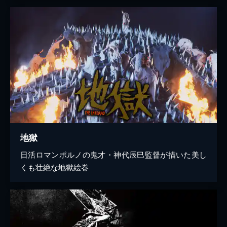
地獄
日活ロマンポルノの鬼才・神代辰巳監督が描いた美し
くも壮絶な地獄絵巻