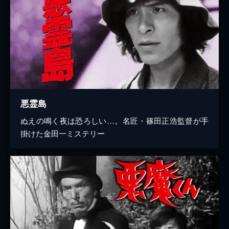
悪霊島
ぬえの鳴く夜は恐ろしい…。名匠・篠田正浩監督が手
掛けた金田一ミステリー