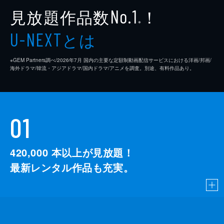
見放題作品数
！
No.1
※
とは
U-NEXT
※GEM Partners調べ/2026年7⽉ 国内の主要な定額制動画配信サービスにおける洋画/邦画/
海外ドラマ/韓流・アジアドラマ/国内ドラマ/アニメを調査。別途、有料作品あり。
01
420,000
本以上が見放題！
最新レンタル作品も充実。