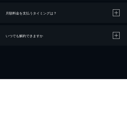
月額料金を支払うタイミングは？
※
40％ポイント還元の対象は、クレジットカード決済による作品の購入 / レンタルです。
※
iOSアプリのUコイン決済による作品の購入 / レンタルは、20％のポイント還元です。
※
還元の対象外となる決済方法や商品があります。くわしくは
こちら
をご確認ください。
いつでも解約できますか
こちら
ホーム
会社概要
プライバシー
お問い合わせ