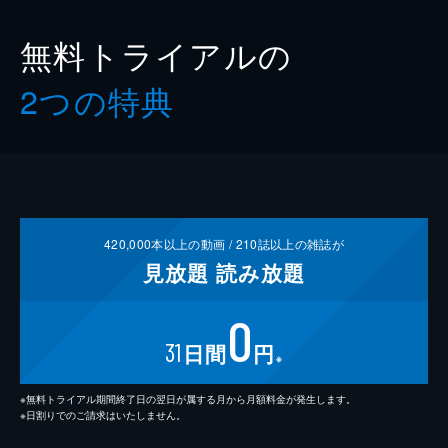
無料トライアルの
2つの特典
420,000
本以上の動画 /
210
誌以上の雑誌が
見放題
読み放題
0
31
日間
円
※
※無料トライアル期間終了日の翌日が属する月から月額料金が発生します。
※日割りでのご請求はいたしません。