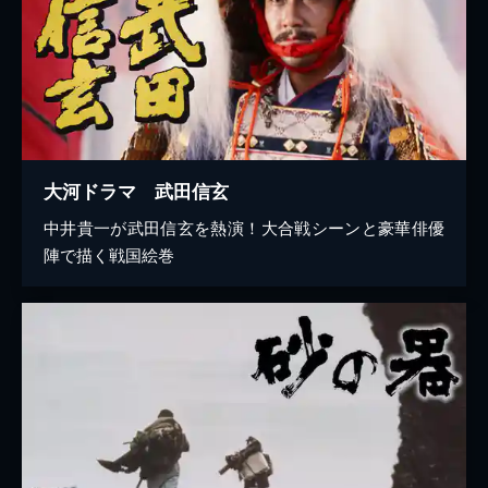
大河ドラマ 武田信玄
中井貴一が武田信玄を熱演！大合戦シーンと豪華俳優
陣で描く戦国絵巻