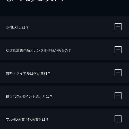
U-NEXTとは？
なぜ見放題作品とレンタル作品があるの？
無料トライアルは何が無料？
※
最大40%
ポイント還元とは？
※
※
作品によって必要なポイントが異なります。
フルHD画質 / 4K画質とは？