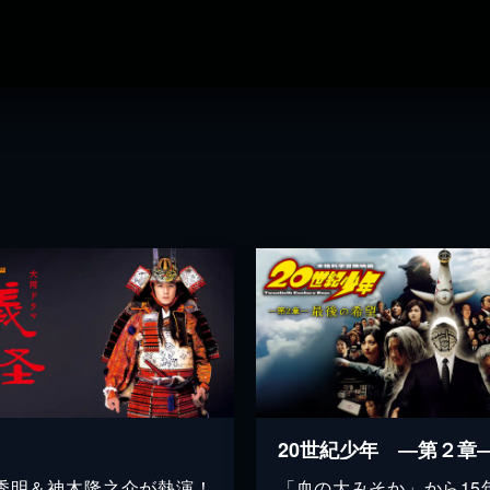
秀明＆神木隆之介が熱演！
「血の大みそか」から15