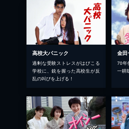
高校大パニック
金田
過剰な受験ストレスがはびこる
70
学校に、銃を握った高校生が反
一耕
乱の叫びを上げる！