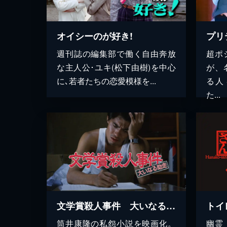
プリ
オイシーのが好き!
超ポ
週刊誌の編集部で働く自由奔放
が、
な主人公･ユキ(松下由樹)を中心
る人
に､若者たちの恋愛模様を...
た...
文学賞殺人事件 大いなる助走
トイ
筒井康隆の私怨小説を映画化。
幽霊