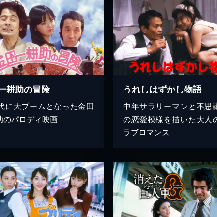
一耕助の冒険
うれしはずかし物語
年代に大ブームとなった金田
中年サラリーマンと不思
助のパロディ映画
の恋愛模様を描いた大人
ラブロマンス