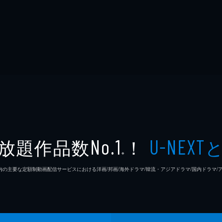
放題作品数
！
No.1
U-NEXT
※
26年7⽉ 国内の主要な定額制動画配信サービスにおける洋画/邦画/海外ドラマ/韓流・アジアドラマ/国内ドラ