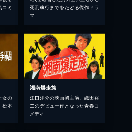
気コミ
死刑執行までをたどる傑作ドラ
マ
湘南爆走族
た女の
江口洋介の映画初主演、織田裕
、松本
二のデビュー作となった青春コ
メディ