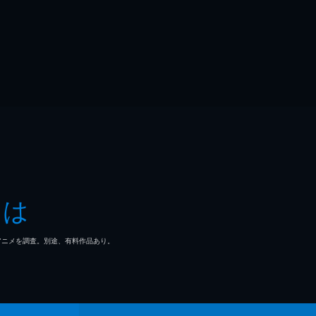
とは
マ/アニメを調査。別途、有料作品あり。