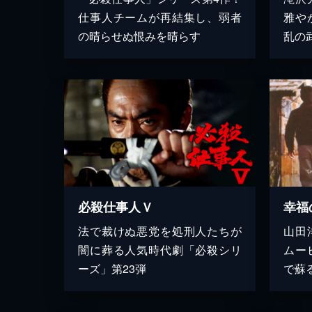
仕事人チームが再結集し、弱者
雅や
の晴らせぬ恨みを晴らす
乱の
必殺仕事人Ｖ
法で裁けぬ悪党を処刑人たちが
山田
闇に葬る人気時代劇「必殺シリ
ムー
ーズ」第23弾
で蘇