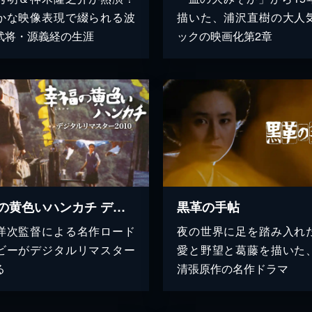
かな映像表現で綴られる波
描いた、浦沢直樹の大人
武将・源義経の生涯
ックの映画化第2章
幸福の黄色いハンカチ デジタルリマスター2010
黒革の手帖
洋次監督による名作ロード
夜の世界に足を踏み入れ
ビーがデジタルリマスター
愛と野望と葛藤を描いた
る
清張原作の名作ドラマ