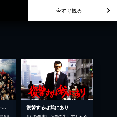
今すぐ観る
20世紀少年 ―第２章― 最後の希望
復讐するは我にあり
年後を
5人を殺害した男の生い立ちから