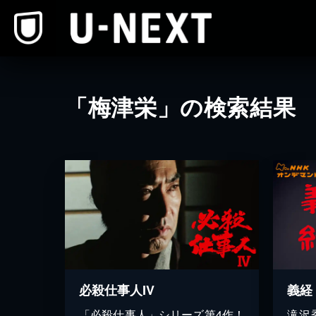
本文へスキップ
「梅津栄」の検索結果
必殺仕事人IV
義経
「必殺仕事人」シリーズ第4作！
滝沢