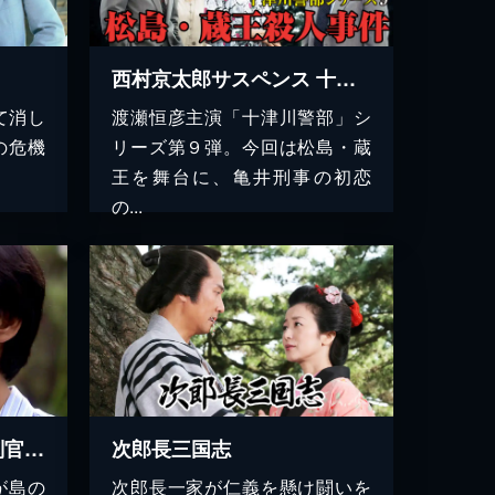
西村京太郎サスペンス 十津川警部シリーズ9 松島・蔵王殺人事件
て消し
渡瀬恒彦主演「十津川警部」シ
の危機
リーズ第９弾。今回は松島・蔵
王を舞台に、亀井刑事の初恋
の...
ジャッジＩＩ～島の裁判官奮闘記～
次郎長三国志
が島の
次郎長一家が仁義を懸け闘いを