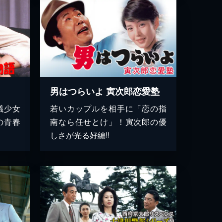
男はつらいよ 寅次郎恋愛塾
議少女
若いカップルを相手に「恋の指
の青春
南なら任せとけ」！寅次郎の優
しさが光る好編!!