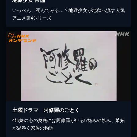
いっぺん、死んでみる…？地獄少女が地獄へ流す人気
アニメ第4シリーズ
土曜ドラマ 阿修羅のごとく
4姉妹の心の奥底には阿修羅がいる!?妬みや嫉み、嫉妬
が渦巻く家族の物語