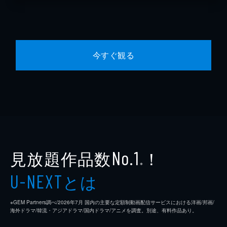
今すぐ観る
見放題作品数
！
No.1
※
とは
U-NEXT
※GEM Partners調べ/2026年7⽉ 国内の主要な定額制動画配信サービスにおける洋画/邦画/
海外ドラマ/韓流・アジアドラマ/国内ドラマ/アニメを調査。別途、有料作品あり。