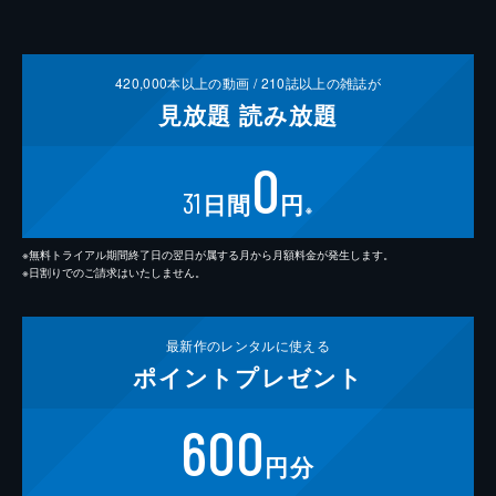
420,000
本以上の動画 /
210
誌以上の雑誌が
見放題
読み放題
0
31
日間
円
※
※無料トライアル期間終了日の翌日が属する月から月額料金が発生します。
※日割りでのご請求はいたしません。
最新作の
レンタルに使える
ポイント
プレゼント
600
円分