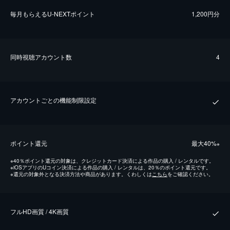
毎⽉もらえるU-NEXTポイント
1,200円分
同時視聴アカウント数
4
アカウントごとの機能制限設定
ポイント還元
最⼤40%
※
※
40％ポイント還元の対象は、クレジットカード決済による作品の購入 / レンタルです。
※
iOSアプリのUコイン決済による作品の購入 / レンタルは、20％のポイント還元です。
※
還元の対象外となる決済方法や商品があります。くわしくは
こちら
をご確認ください。
フルHD画質 / 4K画質