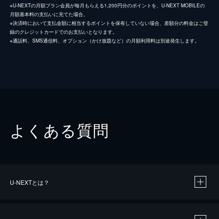
※U-NEXTの月額プラン会員が毎月もらえる1,200円分のポイントを、U-NEXT MOBILEの
月額基本料の支払いに充てた場合。
※決済時において支払金額に相当するポイントを保有していない場合、差額分の料金はご登
録のクレジットカードでのお支払いとなります。
※通話料、SMS通信料、オプション（かけ放題など）の月額利用料は別途発生します。
よくある質問
U-NEXTとは？