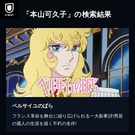
本文へスキップ
「本山可久子」の検索結果
ベルサイユのばら
フランス革命を舞台に繰り広げられる一大叙事詩!男装
の麗人の生涯を描く不朽の名作!