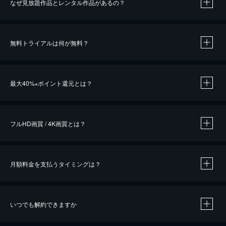
なぜ見放題作品とレンタル作品があるの？
無料トライアルは何が無料？
※
最大40%
ポイント還元とは？
※
※
作品によって必要なポイントが異なります。
フルHD画質 / 4K画質とは？
月額料金を支払うタイミングは？
※
40％ポイント還元の対象は、クレジットカード決済による作品の購入 / レンタルです。
※
iOSアプリのUコイン決済による作品の購入 / レンタルは、20％のポイント還元です。
※
還元の対象外となる決済方法や商品があります。くわしくは
こちら
をご確認ください。
いつでも解約できますか