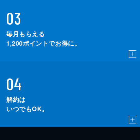
03
毎月もらえる
1,200
ポイントでお得に。
04
解約は
いつでもOK。