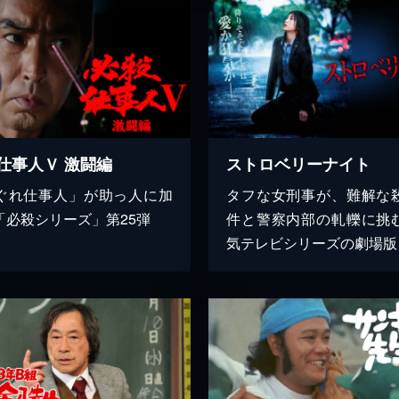
仕事人Ｖ 激闘編
ストロベリーナイト
ぐれ仕事人」が助っ人に加
タフな女刑事が、難解な
「必殺シリーズ」第25弾
件と警察内部の軋轢に挑
気テレビシリーズの劇場版