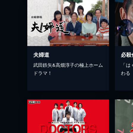
必殺
夫婦道
「は
武田鉄矢&高畑淳子の極上ホーム
わる
ドラマ！