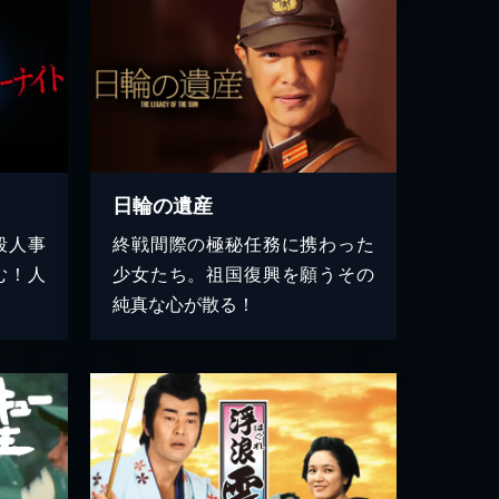
日輪の遺産
殺人事
終戦間際の極秘任務に携わった
む！人
少女たち。祖国復興を願うその
純真な心が散る！