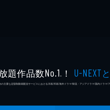
放題作品数
！
No.1
U-NEXT
※
26年7⽉ 国内の主要な定額制動画配信サービスにおける洋画/邦画/海外ドラマ/韓流・アジアドラマ/国内ドラ