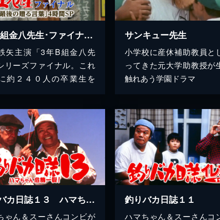
3年B組金八先生･ファイナル ～｢最後の贈る言葉｣4時間SP
サンキュー先生
鉄矢主演「3年B組金八先
小学校に産休補助教員と
シリーズファイナル。これ
ってきた元大学助教授が
に約２４０人の卒業生を
触れあう学園ドラマ
釣りバカ日誌１３ ハマちゃん危機一髪！
釣りバカ日誌１１
ちゃん＆スーさんコンビが
ハマちゃん＆スーさんコ