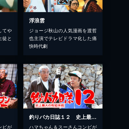
浮浪雲
してや
ジョージ秋山の人気漫画を渡哲
生徒と
也主演でテレビドラマ化した痛
快時代劇
釣りバカ日誌１２ 史上最大の有給休暇
ンビが
ハマちゃん＆スーさんコンビが