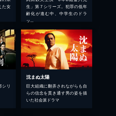
えた女
生」第７シリーズ。犯罪の低年
齢化が進む中、中学生のドラ
ッ...
沈まぬ太陽
郎シリ
巨大組織に翻弄されながらも自
らの信念を貫き通す男の姿を描
いた社会派ドラマ