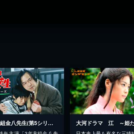
3年B組金八先生(第5シリーズ)
鉄矢主演「3年B組金八先
日本史上最も有名な三姉