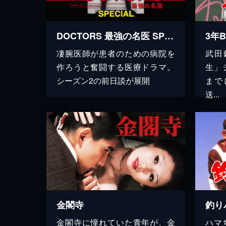
DOCTORS 最強の名医 SPECIAL
凄腕医師が患者のための病院を
武田
作ろうと奮闘する医療ドラマ。
生」
シーズン2の前日談が展開
まで
送...
金閣寺
金閣寺に憧れていた青年が、金
ハマ