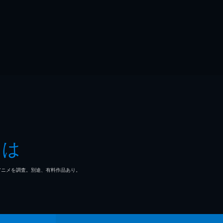
とは
マ/アニメを調査。別途、有料作品あり。