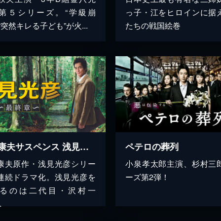
第５シリーズ。“学級崩
っ子・江をヒロインに据
“突然キレる子ども”が火...
たちの戦国絵巻
内田康夫サスペンス 浅見光彦 ～最終章～
ペテロの葬列
康夫原作・浅見光彦シリー
小泉孝太郎主演、杉村三
連続ドラマ化。浅見光彦を
ーズ第2弾！
るのは二代目・沢村一
.