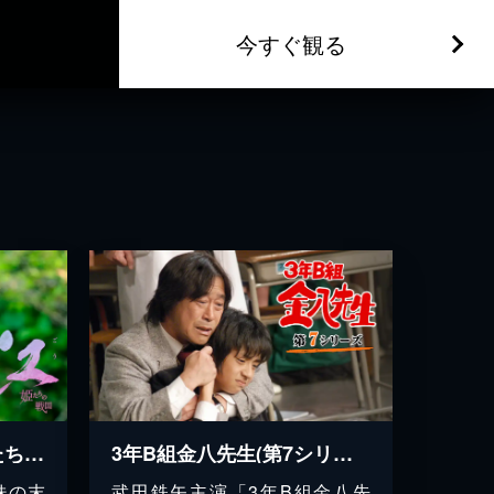
今すぐ観る
大河ドラマ 江 ～姫たちの戦国～
3年B組金八先生(第7シリーズ)
妹の末
武田鉄矢主演「3年B組金八先