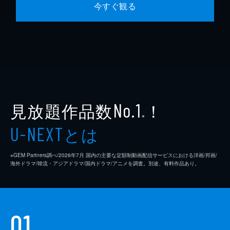
今すぐ観る
見放題作品数
！
No.1
※
とは
U-NEXT
※GEM Partners調べ/2026年7⽉ 国内の主要な定額制動画配信サービスにおける洋画/邦画/
海外ドラマ/韓流・アジアドラマ/国内ドラマ/アニメを調査。別途、有料作品あり。
01