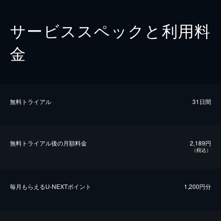
サービススペックと利用料
金
無料トライアル
31日間
無料トライアル後の⽉額料金
2,189円
（税込）
毎⽉もらえるU-NEXTポイント
1,200円分