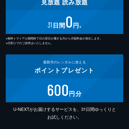
見放題
読み放題
0
31
日間
円
※
※無料トライアル期間終了日の翌日が属する月から月額料金が発生します。
※日割りでのご請求はいたしません。
最新作の
レンタルに使える
ポイント
プレゼント
600
円分
U-NEXTがお届けするサービスを、31日間ゆっくりと
お試しください。