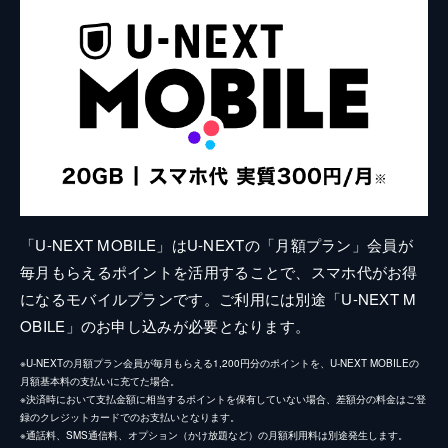
「U-NEXT MOBILE」はU-NEXTの「月額プラン」会員が
毎月もらえるポイントを活用することで、スマホ代がお得
になるモバイルプランです。ご利用には別途「U-NEXT M
OBILE」のお申し込みが必要となります。
※U-NEXTの月額プラン会員が毎月もらえる1,200円分のポイントを、U-NEXT MOBILEの
月額基本料の支払いに充てた場合。
※決済時において支払金額に相当するポイントを保有していない場合、差額分の料金はご登
録のクレジットカードでのお支払いとなります。
※通話料、SMS通信料、オプション（かけ放題など）の月額利用料は別途発生します。