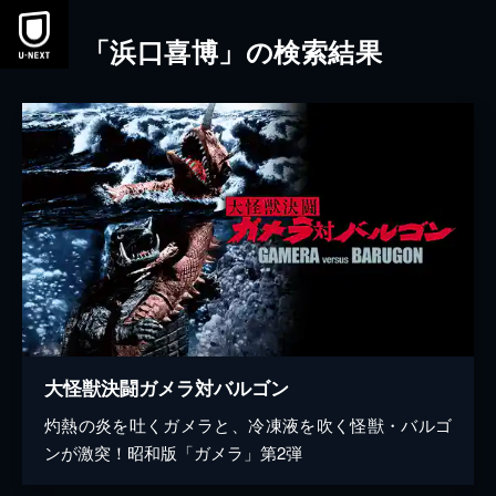
本文へスキップ
「浜口喜博」の検索結果
大怪獣決闘ガメラ対バルゴン
灼熱の炎を吐くガメラと、冷凍液を吹く怪獣・バルゴ
ンが激突！昭和版「ガメラ」第2弾