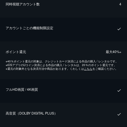
同時視聴アカウント数
4
アカウントごとの機能制限設定
ポイント還元
最⼤40%
※
※
40％ポイント還元の対象は、クレジットカード決済による作品の購入 / レンタルです。
※
iOSアプリのUコイン決済による作品の購入 / レンタルは、20％のポイント還元です。
※
還元の対象外となる決済方法や商品があります。くわしくは
こちら
をご確認ください。
フルHD画質 / 4K画質
⾼⾳質（DOLBY DIGITAL PLUS）