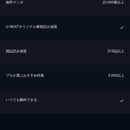
無料マンガ
20,000冊以上
U-NEXTオリジナル書籍読み放題
雑誌読み放題
210誌以上
プロが選ぶおすすめ特集
5,000以上
いつでも解約できる