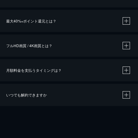
※
最大40%
ポイント還元とは？
※
※
作品によって必要なポイントが異なります。
フルHD画質 / 4K画質とは？
月額料金を支払うタイミングは？
※
40％ポイント還元の対象は、クレジットカード決済による作品の購入 / レンタルです。
※
iOSアプリのUコイン決済による作品の購入 / レンタルは、20％のポイント還元です。
※
還元の対象外となる決済方法や商品があります。くわしくは
こちら
をご確認ください。
いつでも解約できますか
こちら