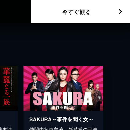
今すぐ観る
SAKURA～事件を聞く女～
哉主演
仲間由紀恵主演、新感覚の刑事