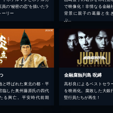
店員の“秘密の恋”を描いたラ
で映像化！非情なる金融
トーリー
背景に親子の葛藤と生
ぶ...
つ
金融腐蝕列島 呪縛
地と呼ばれた東北の都・平
高杉良によるベストセラ
君臨した奥州藤原氏の四代
を映画化。腐敗した大銀
たる興亡。平安時代前期
堅行員たちが再生！