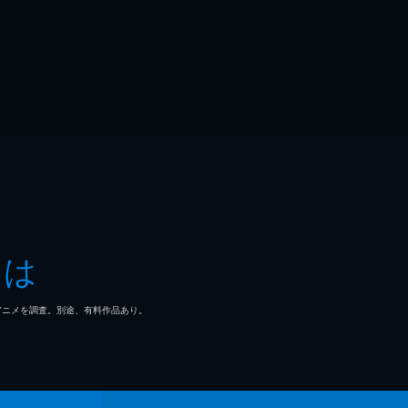
とは
マ/アニメを調査。別途、有料作品あり。