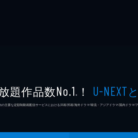
放題作品数
！
No.1
U-NEXT
※
26年7⽉ 国内の主要な定額制動画配信サービスにおける洋画/邦画/海外ドラマ/韓流・アジアドラマ/国内ドラ