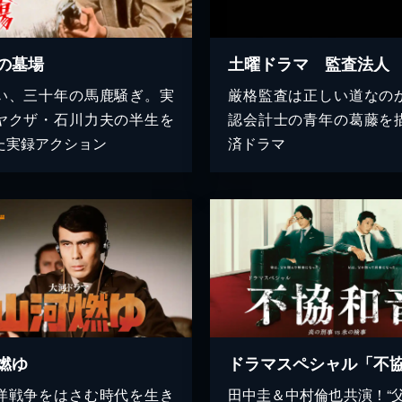
の墓場
土曜ドラマ 監査法人
い、三十年の馬鹿騒ぎ。実
厳格監査は正しい道なの
ヤクザ・石川力夫の半生を
認会計士の青年の葛藤を
た実録アクション
済ドラマ
燃ゆ
洋戦争をはさむ時代を生き
田中圭＆中村倫也共演！“父