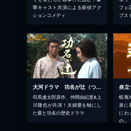
華キャスト共演による探偵アク
フェ
ションコメディ
ブス
大河ドラマ 功名が辻（つじ）
炎立
司馬遼太郎原作、仲間由紀恵&上
蝦夷
川隆也が共演！夫婦愛を軸にし
泉に
た愛と功名の歴史ドラマ
にわ
の...