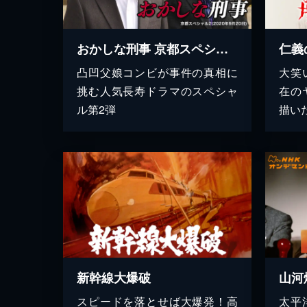
おかしな刑事 京都スペシャル2（2020年9月20日）
仁義
凸凹父娘コンビが事件の真相に
大笑
挑む人気長寿ドラマのスペシャ
在の
ル第2弾
描い
新幹線大爆破
山河
スピードを落とせば大爆発！高
太平