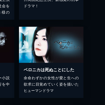
社会を
ドラマ！
き様の
ベロニカは死ぬことにした
ー小説
余命わずかの女性が愛と生への
行を中
欲求に目覚めていく姿を描いた
ヒューマンドラマ