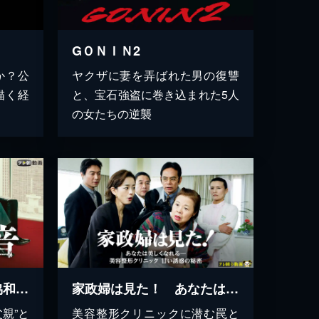
GＯＮＩＮ2
か？公
ヤクザに妻を弄ばれた男の復讐
描く経
と、宝石強盗に巻き込まれた5人
の女たちの逆襲
ドラマスペシャル「不協和音 炎の刑事 VS 氷の検事」
家政婦は見た！ あなたは美しくなれる… 美容整形クリニック 甘い誘惑の秘密
親”と
美容整形クリニックに潜む罠と