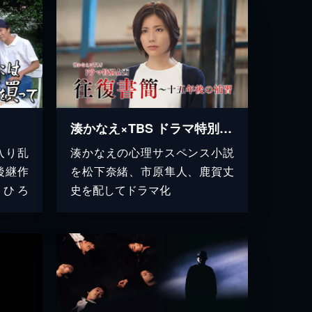
湊かなえ×TBS ドラマ特別企画 ｢往復書簡～十五年後の補習｣
入り乱
湊かなえの心理サスペンス小説
後継作
を松下奈緒、市原隼人、鹿賀丈
篠ひろ
史を配してドラマ化