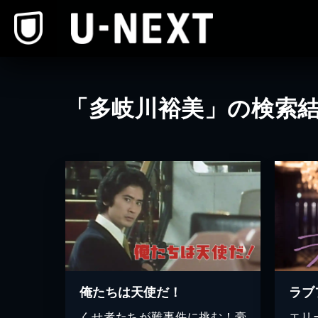
本文へスキップ
「多岐川裕美」の検索
俺たちは天使だ！
ラブ
くせ者たちが難事件に挑む！豪
エリ