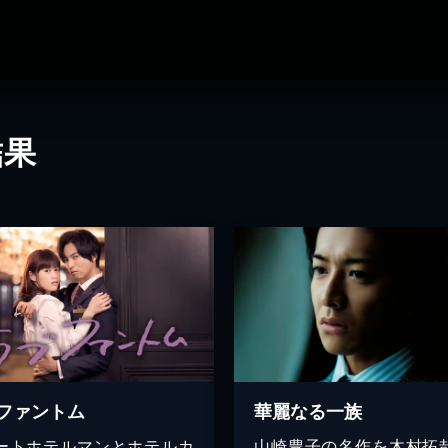
結果
ファントム
華麗なる一族
ートホテルマンとホテルカ
山崎豊子の名作を木村拓