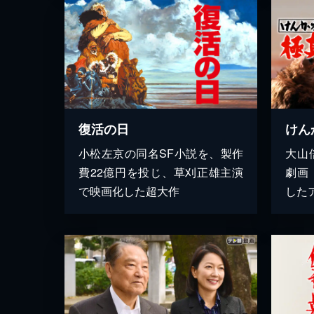
復活の日
けん
小松左京の同名SF小説を、製作
大山
費22億円を投じ、草刈正雄主演
劇画
で映画化した超大作
した