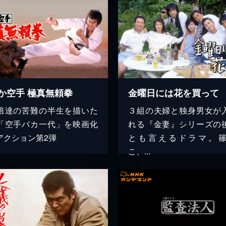
か空手 極真無頼拳
金曜日には花を買って
倍達の苦難の半生を描いた
３組の夫婦と独身男女が
「空手バカ一代」を映画化
れる『金妻』シリーズの
アクション第2弾
とも言えるドラマ。
こ、...