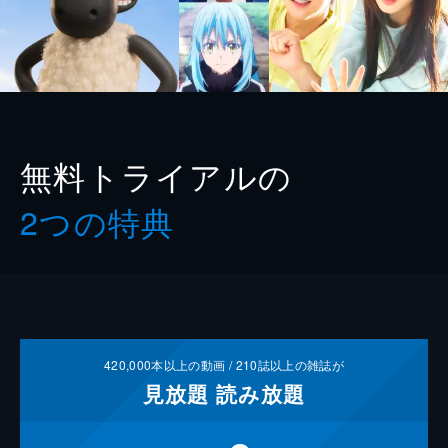
無料トライアルの
2つの特典
420,000
本以上の動画 /
210
誌以上の雑誌が
見放題
読み放題