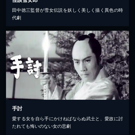
田中徳三監督が雪女伝説を妖しく美しく描く異色の時
代劇
手討
愛する女を自ら手にかけねばならぬ武士と、愛故に討
たれても悔いのない女の悲劇