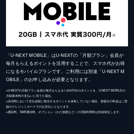
「U-NEXT MOBILE」はU-NEXTの「月額プラン」会員が
毎月もらえるポイントを活用することで、スマホ代がお得
になるモバイルプランです。ご利用には別途「U-NEXT M
OBILE」のお申し込みが必要となります。
※U-NEXTの月額プラン会員が毎月もらえる1,200円分のポイントを、U-NEXT MOBILEの
月額基本料の支払いに充てた場合。
※決済時において支払金額に相当するポイントを保有していない場合、差額分の料金はご登
録のクレジットカードでのお支払いとなります。
※通話料、SMS通信料、オプション（かけ放題など）の月額利用料は別途発生します。