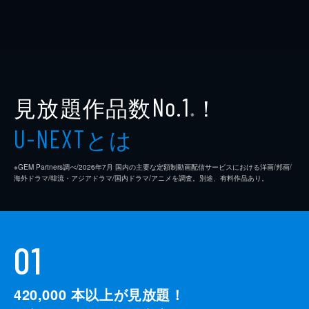
見放題作品数
！
No.1
※
とは
U-NEXT
※GEM Partners調べ/2026年7⽉ 国内の主要な定額制動画配信サービスにおける洋画/邦画/
海外ドラマ/韓流・アジアドラマ/国内ドラマ/アニメを調査。別途、有料作品あり。
01
420,000
本以上が見放題！