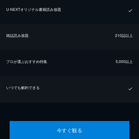
U-NEXTオリジナル書籍読み放題
雑誌読み放題
210誌以上
プロが選ぶおすすめ特集
5,000以上
いつでも解約できる
今すぐ観る