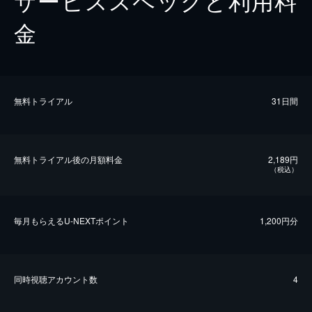
サービススペックと利用料
金
無料トライアル
31日間
無料トライアル後の⽉額料金
2,189円
（税込）
毎⽉もらえるU-NEXTポイント
1,200円分
同時視聴アカウント数
4