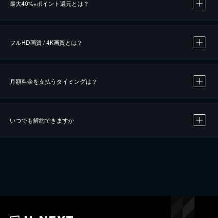
最大40%
ポイント還元とは？
※
※
作品によって必要なポイントが異なります。
フルHD画質 / 4K画質とは？
月額料金を支払うタイミングは？
※
40％ポイント還元の対象は、クレジットカード決済による作品の購入 / レンタルです。
※
iOSアプリのUコイン決済による作品の購入 / レンタルは、20％のポイント還元です。
※
還元の対象外となる決済方法や商品があります。くわしくは
こちら
をご確認ください。
いつでも解約できますか
こちら