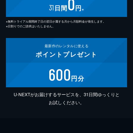
0
31
日間
円
※
※無料トライアル期間終了日の翌日が属する月から月額料金が発生します。
※日割りでのご請求はいたしません。
最新作の
レンタルに使える
ポイント
プレゼント
600
円分
U-NEXTがお届けするサービスを、31日間ゆっくりと
お試しください。