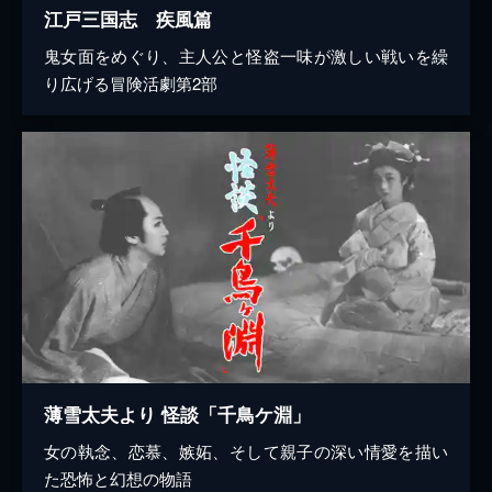
江戸三国志 疾風篇
鬼女面をめぐり、主人公と怪盗一味が激しい戦いを繰
り広げる冒険活劇第2部
薄雪太夫より 怪談「千鳥ケ淵」
女の執念、恋慕、嫉妬、そして親子の深い情愛を描い
た恐怖と幻想の物語