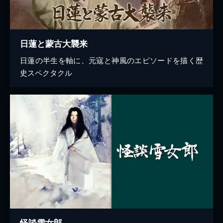
日蓮と蒙古大襲来
日蓮の半生を軸に、元寇と神風のエピソードを描く歴
史スペクタクル
怪談雪女郎