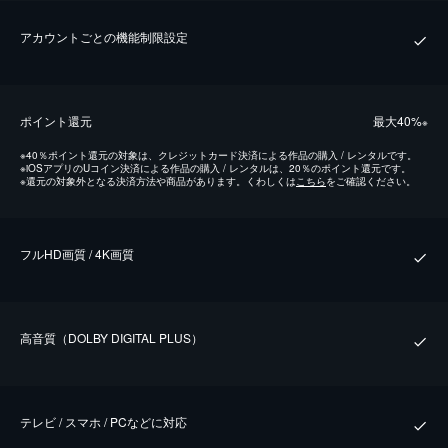
アカウントごとの機能制限設定
ポイント還元
最⼤40%
※
※
40％ポイント還元の対象は、クレジットカード決済による作品の購入 / レンタルです。
※
iOSアプリのUコイン決済による作品の購入 / レンタルは、20％のポイント還元です。
※
還元の対象外となる決済方法や商品があります。くわしくは
こちら
をご確認ください。
フルHD画質 / 4K画質
⾼⾳質（DOLBY DIGITAL PLUS）
テレビ / スマホ / PCなどに対応