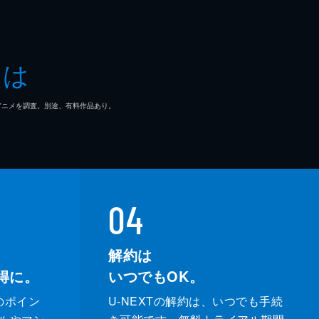
とは
マ/アニメを調査。別途、有料作品あり。
04
解約は
得に。
いつでもOK。
のポイン
U-NEXTの解約は、いつでも手続