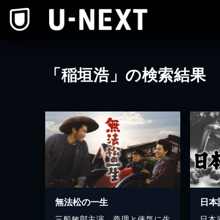
本文へスキップ
「稲垣浩」の検索結果
無法松の一生
日本
三船敏郎主演、義理と侠気に生
日本