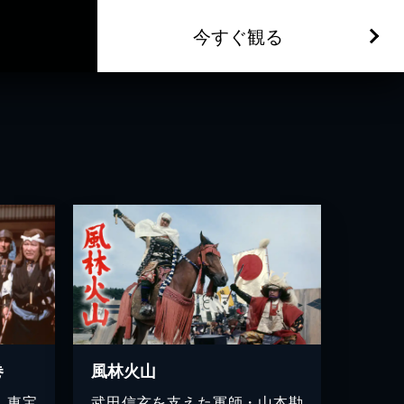
今すぐ観る
巻
風林火山
、東宝
武田信玄を支えた軍師・山本勘