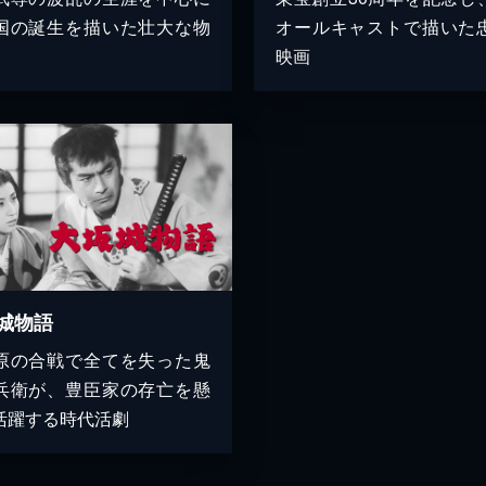
国の誕生を描いた壮大な物
オールキャストで描いた
映画
城物語
原の合戦で全てを失った鬼
兵衛が、豊臣家の存亡を懸
活躍する時代活劇