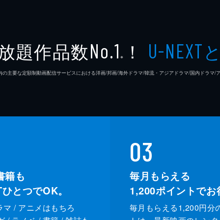
放題作品数
！
No.1
U-NEXT
※
26年7⽉ 国内の主要な定額制動画配信サービスにおける洋画/邦画/海外ドラマ/韓流・アジアドラマ/国内ドラ
03
書籍も
毎月もらえる
XTひとつでOK。
1,200
ポイントでお
ドラマ / アニメはもちろ
毎月もらえる1,200円分