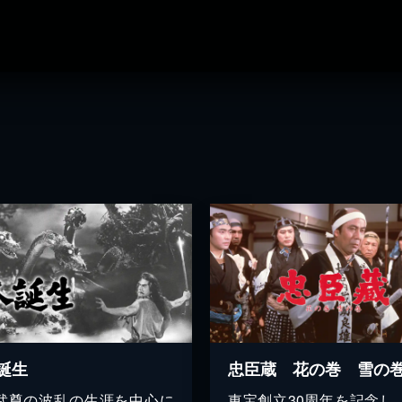
誕生
忠臣蔵 花の巻 雪の
武尊の波乱の生涯を中心に
東宝創立30周年を記念し