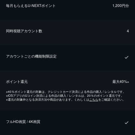
毎⽉もらえるU-NEXTポイント
1,200円分
同時視聴アカウント数
4
アカウントごとの機能制限設定
ポイント還元
最⼤40%
※
※
40％ポイント還元の対象は、クレジットカード決済による作品の購入 / レンタルです。
※
iOSアプリのUコイン決済による作品の購入 / レンタルは、20％のポイント還元です。
※
還元の対象外となる決済方法や商品があります。くわしくは
こちら
をご確認ください。
フルHD画質 / 4K画質