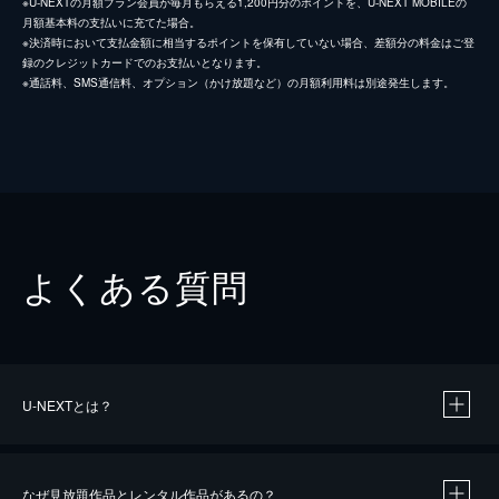
※U-NEXTの月額プラン会員が毎月もらえる1,200円分のポイントを、U-NEXT MOBILEの
月額基本料の支払いに充てた場合。
※決済時において支払金額に相当するポイントを保有していない場合、差額分の料金はご登
録のクレジットカードでのお支払いとなります。
※通話料、SMS通信料、オプション（かけ放題など）の月額利用料は別途発生します。
よくある質問
U-NEXTとは？
なぜ見放題作品とレンタル作品があるの？