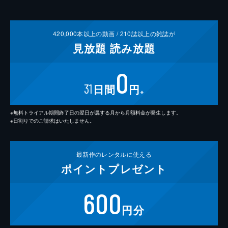
420,000
本以上の動画 /
210
誌以上の雑誌が
見放題
読み放題
0
31
日間
円
※
※無料トライアル期間終了日の翌日が属する月から月額料金が発生します。
※日割りでのご請求はいたしません。
最新作の
レンタルに使える
ポイント
プレゼント
600
円分