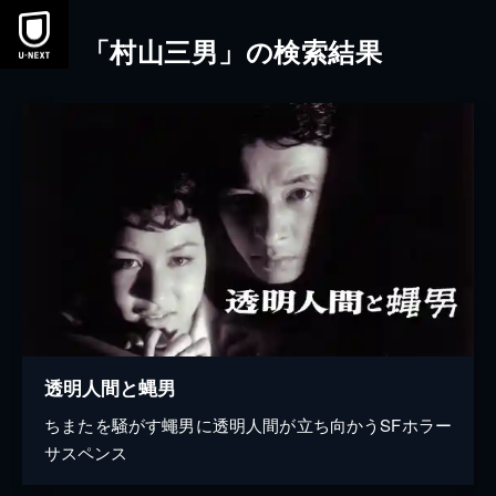
本文へスキップ
「村山三男」の検索結果
透明人間と蝿男
ちまたを騒がす蠅男に透明人間が立ち向かうSFホラー
サスペンス