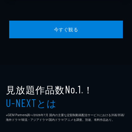
今すぐ観る
見放題作品数
！
No.1
※
とは
U-NEXT
※GEM Partners調べ/2026年7⽉ 国内の主要な定額制動画配信サービスにおける洋画/邦画/
海外ドラマ/韓流・アジアドラマ/国内ドラマ/アニメを調査。別途、有料作品あり。