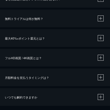
無料トライアルは何が無料？
※
最大40%
ポイント還元とは？
※
※
作品によって必要なポイントが異なります。
フルHD画質 / 4K画質とは？
月額料金を支払うタイミングは？
※
40％ポイント還元の対象は、クレジットカード決済による作品の購入 / レンタルです。
※
iOSアプリのUコイン決済による作品の購入 / レンタルは、20％のポイント還元です。
※
還元の対象外となる決済方法や商品があります。くわしくは
こちら
をご確認ください。
いつでも解約できますか