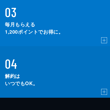
03
毎月もらえる
1,200
ポイントでお得に。
04
解約は
いつでもOK。