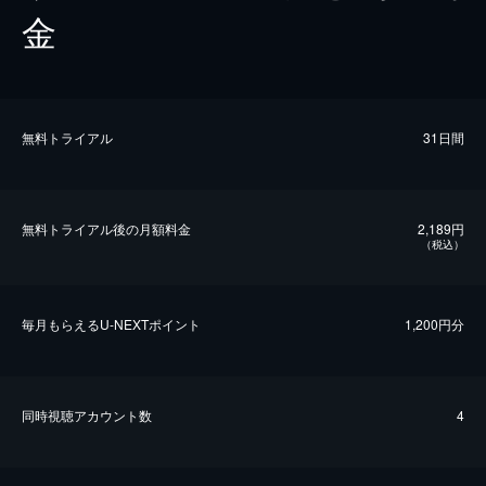
金
無料トライアル
31日間
無料トライアル後の⽉額料金
2,189円
（税込）
毎⽉もらえるU-NEXTポイント
1,200円分
同時視聴アカウント数
4