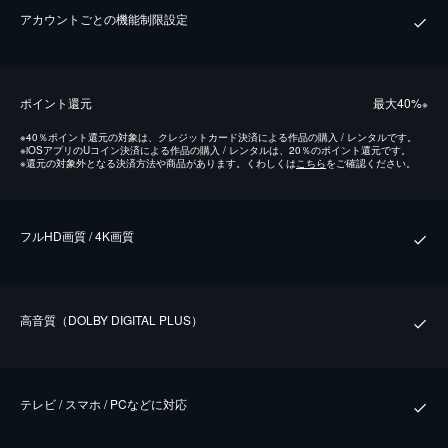
アカウントごとの機能制限設定
ポイント還元
最⼤40%
※
※
40％ポイント還元の対象は、クレジットカード決済による作品の購入 / レンタルです。
※
iOSアプリのUコイン決済による作品の購入 / レンタルは、20％のポイント還元です。
※
還元の対象外となる決済方法や商品があります。くわしくは
こちら
をご確認ください。
フルHD画質 / 4K画質
⾼⾳質（DOLBY DIGITAL PLUS）
テレビ / スマホ / PCなどに対応