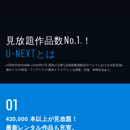
見放題作品数
！
No.1
※
とは
U-NEXT
※GEM Partners調べ/2026年7⽉ 国内の主要な定額制動画配信サービスにおける洋画/邦画/
海外ドラマ/韓流・アジアドラマ/国内ドラマ/アニメを調査。別途、有料作品あり。
01
420,000
本以上が見放題！
最新レンタル作品も充実。