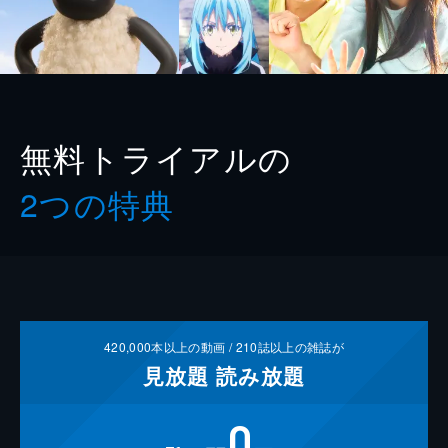
無料トライアルの
2つの特典
420,000
本以上の動画 /
210
誌以上の雑誌が
見放題
読み放題
0