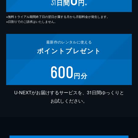
31
日間
円
※
※無料トライアル期間終了日の翌日が属する月から月額料金が発生します。
※日割りでのご請求はいたしません。
最新作の
レンタルに使える
ポイント
プレゼント
600
円分
U-NEXTがお届けするサービスを、31日間ゆっくりと
お試しください。