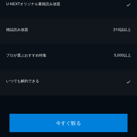
U-NEXTオリジナル書籍読み放題
雑誌読み放題
210誌以上
プロが選ぶおすすめ特集
5,000以上
いつでも解約できる
今すぐ観る