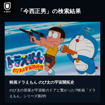
本文へスキップ
「今西正男」の検索結果
映画ドラえもん のび太の宇宙開拓史
のび太の部屋が宇宙船のドアと繋がった!?映画「ドラ
えもん」シリーズ第2作