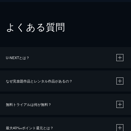
よくある質問
U-NEXTとは？
なぜ見放題作品とレンタル作品があるの？
無料トライアルは何が無料？
※
最大40%
ポイント還元とは？
※