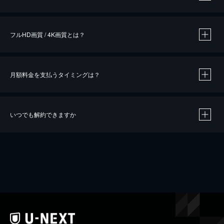
※
作品によって必要なポイントが異なります。
フルHD画質 / 4K画質とは？
月額料金を支払うタイミングは？
※
40％ポイント還元の対象は、クレジットカード決済による作品の購入 / レンタルです。
※
iOSアプリのUコイン決済による作品の購入 / レンタルは、20％のポイント還元です。
※
還元の対象外となる決済方法や商品があります。くわしくは
こちら
をご確認ください。
いつでも解約できますか
こちら