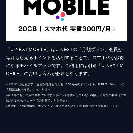
「U-NEXT MOBILE」はU-NEXTの「月額プラン」会員が
毎月もらえるポイントを活用することで、スマホ代がお得
になるモバイルプランです。ご利用には別途「U-NEXT M
OBILE」のお申し込みが必要となります。
※U-NEXTの月額プラン会員が毎月もらえる1,200円分のポイントを、U-NEXT MOBILEの
月額基本料の支払いに充てた場合。
※決済時において支払金額に相当するポイントを保有していない場合、差額分の料金はご登
録のクレジットカードでのお支払いとなります。
※通話料、SMS通信料、オプション（かけ放題など）の月額利用料は別途発生します。