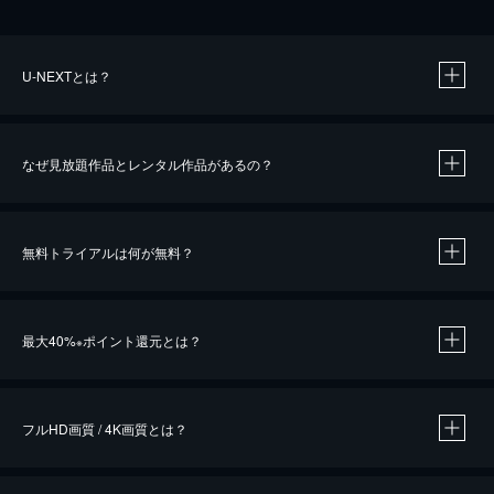
U-NEXTとは？
なぜ見放題作品とレンタル作品があるの？
無料トライアルは何が無料？
※
最大40%
ポイント還元とは？
※
※
作品によって必要なポイントが異なります。
フルHD画質 / 4K画質とは？