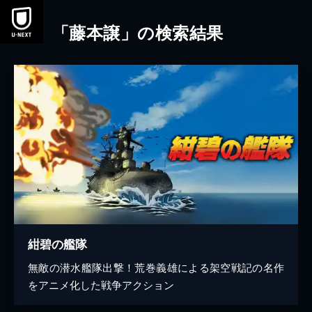
本文へスキップ
「藤本譲」の検索結果
紺碧の艦隊
無敵の潜水艦隊出撃！荒巻義雄による架空戦記の名作
をアニメ化した戦争アクション