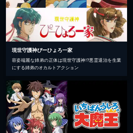
現世守護神ぴーひょろ一家
容姿端麗な姉弟の正体は現世守護神!?悪霊退治を生業
にする姉弟のオカルトアクション