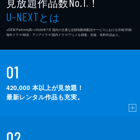
見放題作品数
！
No.1
※
とは
U-NEXT
※GEM Partners調べ/2026年7⽉ 国内の主要な定額制動画配信サービスにおける洋画/邦画/
海外ドラマ/韓流・アジアドラマ/国内ドラマ/アニメを調査。別途、有料作品あり。
01
420,000
本以上が見放題！
最新レンタル作品も充実。
02