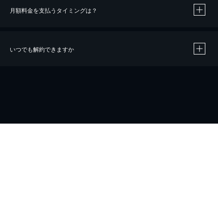
月額料金を支払うタイミングは？
※
40％ポイント還元の対象は、クレジットカード決済による作品の購入 / レンタルです。
※
iOSアプリのUコイン決済による作品の購入 / レンタルは、20％のポイント還元です。
※
還元の対象外となる決済方法や商品があります。くわしくは
こちら
をご確認ください。
いつでも解約できますか
こちら
ホーム
会社概要
プライバシー
お問い合わせ