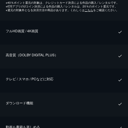
※
40％ポイント還元の対象は、クレジットカード決済による作品の購入 / レンタルです。
※
iOSアプリのUコイン決済による作品の購入 / レンタルは、20％のポイント還元です。
※
還元の対象外となる決済方法や商品があります。くわしくは
こちら
をご確認ください。
フルHD画質 / 4K画質
⾼⾳質（DOLBY DIGITAL PLUS）
テレビ / スマホ / PCなどに対応
ダウンロード機能
動画も書籍も楽しめる