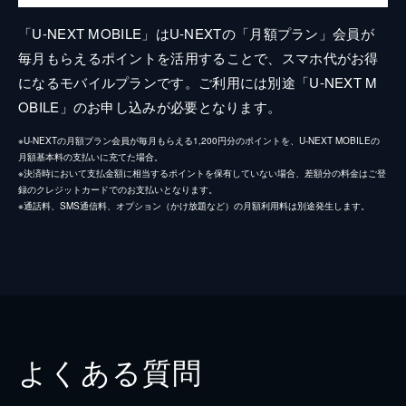
「U-NEXT MOBILE」はU-NEXTの「月額プラン」会員が
毎月もらえるポイントを活用することで、スマホ代がお得
になるモバイルプランです。ご利用には別途「U-NEXT M
OBILE」のお申し込みが必要となります。
※U-NEXTの月額プラン会員が毎月もらえる1,200円分のポイントを、U-NEXT MOBILEの
月額基本料の支払いに充てた場合。
※決済時において支払金額に相当するポイントを保有していない場合、差額分の料金はご登
録のクレジットカードでのお支払いとなります。
※通話料、SMS通信料、オプション（かけ放題など）の月額利用料は別途発生します。
よくある質問