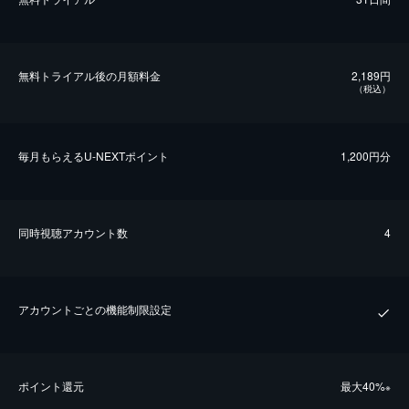
無料トライアル後の⽉額料金
2,189円
（税込）
毎⽉もらえるU-NEXTポイント
1,200円分
同時視聴アカウント数
4
アカウントごとの機能制限設定
ポイント還元
最⼤40%
※