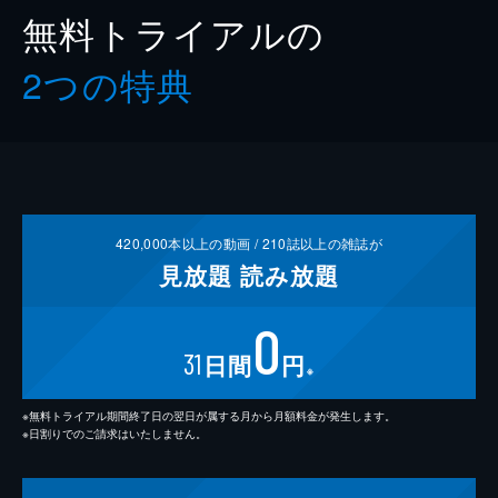
無料トライアルの
2つの特典
420,000
本以上の動画 /
210
誌以上の雑誌が
見放題
読み放題
0
31
日間
円
※
※無料トライアル期間終了日の翌日が属する月から月額料金が発生します。
※日割りでのご請求はいたしません。