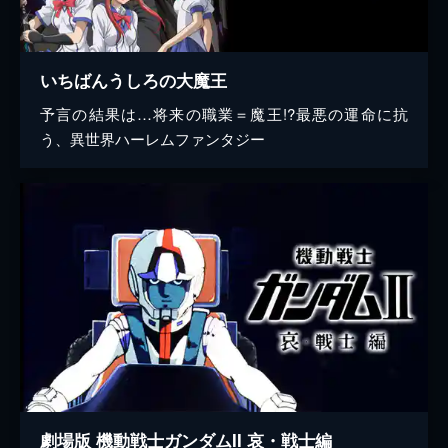
いちばんうしろの大魔王
予言の結果は…将来の職業＝魔王!?最悪の運命に抗
う、異世界ハーレムファンタジー
劇場版 機動戦士ガンダムII 哀・戦士編