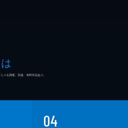
とは
マ/アニメを調査。別途、有料作品あり。
04