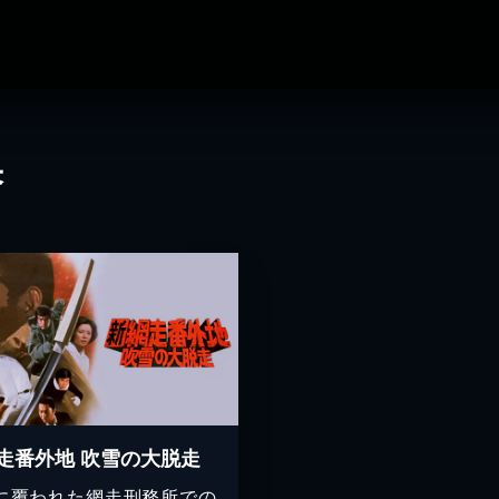
果
走番外地 吹雪の大脱走
に覆われた網走刑務所での