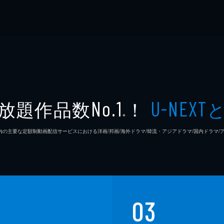
放題作品数
！
No.1
U-NEXT
※
26年7⽉ 国内の主要な定額制動画配信サービスにおける洋画/邦画/海外ドラマ/韓流・アジアドラマ/国内ドラ
03