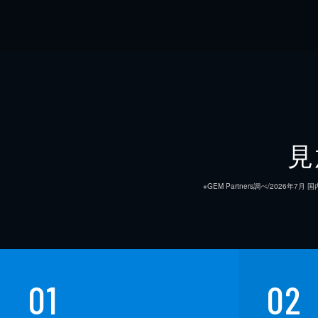
見
※GEM Partners調べ/20
01
02