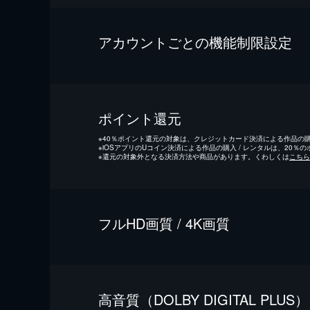
アカウントごとの機能制限設定
ポイント還元
※
40％ポイント還元の対象は、クレジットカード決済による作品の購入
※
iOSアプリのUコイン決済による作品の購入 / レンタルは、20％
※
還元の対象外となる決済方法や商品があります。くわしくは
こちら
フルHD画質 / 4K画質
⾼⾳質（DOLBY DIGITAL PLUS）