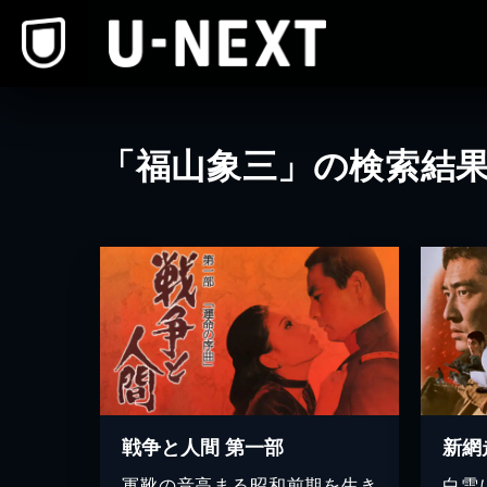
本文へスキップ
「福山象三」の検索結
戦争と人間 第一部
新網
軍靴の音高まる昭和前期を生き
白雪