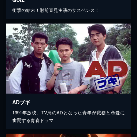
衝撃の結末！財前直見主演のサスペンス！
ADブギ
1991年放映。TV局のADとなった青年が職務と恋愛に
奮闘する青春ドラマ