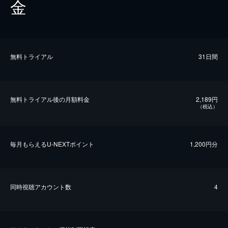
金
無料トライアル
31日間
無料トライアル後の⽉額料金
2,189円
（税込）
毎⽉もらえるU-NEXTポイント
1,200円分
同時視聴アカウント数
4