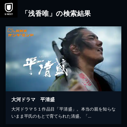
本文へスキップ
「浅香唯」の検索結果
大河ドラマ 平清盛
大河ドラマ５１作品目「平清盛」。本当の親を知らな
いまま平氏のもとで育てられた清盛。「...