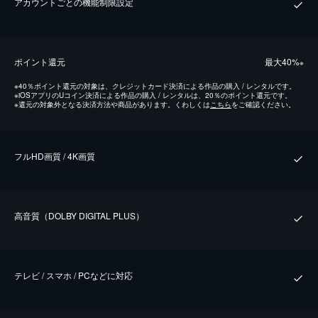
アカウントごとの機能制限設定
ポイント還元
最⼤40%
※
※
40％ポイント還元の対象は、クレジットカード決済による作品の購入 / レンタルです。
※
iOSアプリのUコイン決済による作品の購入 / レンタルは、20％のポイント還元です。
※
還元の対象外となる決済方法や商品があります。くわしくは
こちら
をご確認ください。
フルHD画質 / 4K画質
⾼⾳質（DOLBY DIGITAL PLUS）
テレビ / スマホ / PCなどに対応