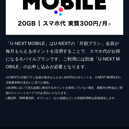
「U-NEXT MOBILE」はU-NEXTの「月額プラン」会員が
毎月もらえるポイントを活用することで、スマホ代がお得
になるモバイルプランです。ご利用には別途「U-NEXT M
OBILE」のお申し込みが必要となります。
※U-NEXTの月額プラン会員が毎月もらえる1,200円分のポイントを、U-NEXT MOBILEの
月額基本料の支払いに充てた場合。
※決済時において支払金額に相当するポイントを保有していない場合、差額分の料金はご登
録のクレジットカードでのお支払いとなります。
※通話料、SMS通信料、オプション（かけ放題など）の月額利用料は別途発生します。