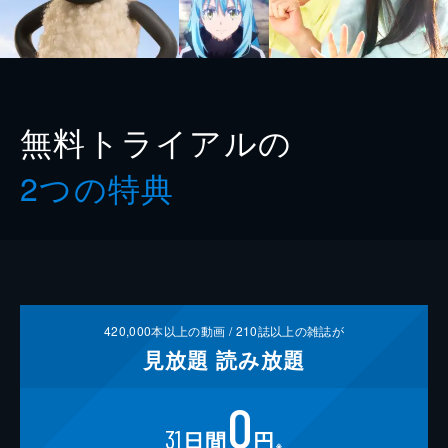
無料トライアルの
2つの特典
420,000
本以上の動画 /
210
誌以上の雑誌が
見放題
読み放題
0
31
日間
円
※