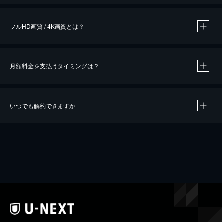
フルHD画質 / 4K画質とは？
月額料金を支払うタイミングは？
※
40％ポイント還元の対象は、クレジットカード決済による作品の購入 / レンタルです。
※
iOSアプリのUコイン決済による作品の購入 / レンタルは、20％のポイント還元です。
※
還元の対象外となる決済方法や商品があります。くわしくは
こちら
をご確認ください。
いつでも解約できますか
こちら