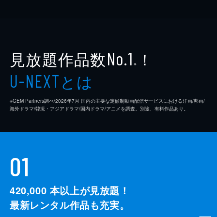
見放題作品数
！
No.1
※
とは
U-NEXT
※GEM Partners調べ/2026年7⽉ 国内の主要な定額制動画配信サービスにおける洋画/邦画/
海外ドラマ/韓流・アジアドラマ/国内ドラマ/アニメを調査。別途、有料作品あり。
01
420,000
本以上が見放題！
最新レンタル作品も充実。