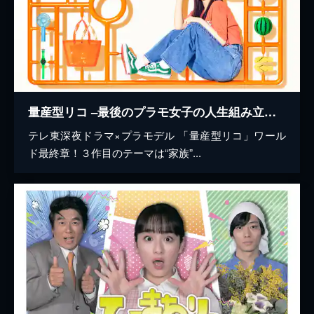
量産型リコ –最後のプラモ女子の人生組み立て記-
テレ東深夜ドラマ×プラモデル 「量産型リコ」ワール
ド最終章！３作目のテーマは“家族”...