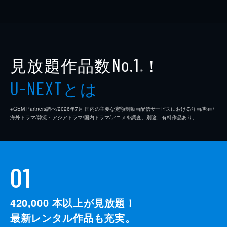
見放題作品数
！
No.1
※
とは
U-NEXT
※GEM Partners調べ/2026年7⽉ 国内の主要な定額制動画配信サービスにおける洋画/邦画/
海外ドラマ/韓流・アジアドラマ/国内ドラマ/アニメを調査。別途、有料作品あり。
01
420,000
本以上が見放題！
最新レンタル作品も充実。