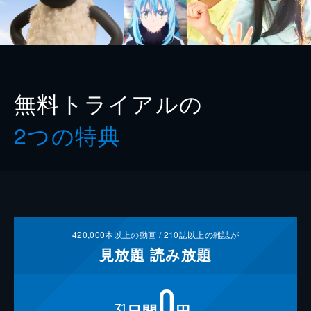
無料トライアルの
2つの特典
420,000
本以上の動画 /
210
誌以上の雑誌が
見放題
読み放題
0
31
日間
円