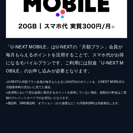
「U-NEXT MOBILE」はU-NEXTの「月額プラン」会員が
毎月もらえるポイントを活用することで、スマホ代がお得
になるモバイルプランです。ご利用には別途「U-NEXT M
OBILE」のお申し込みが必要となります。
※U-NEXTの月額プラン会員が毎月もらえる1,200円分のポイントを、U-NEXT MOBILEの
月額基本料の支払いに充てた場合。
※決済時において支払金額に相当するポイントを保有していない場合、差額分の料金はご登
録のクレジットカードでのお支払いとなります。
※通話料、SMS通信料、オプション（かけ放題など）の月額利用料は別途発生します。