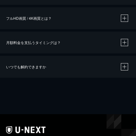
※
作品によって必要なポイントが異なります。
フルHD画質 / 4K画質とは？
月額料金を支払うタイミングは？
※
40％ポイント還元の対象は、クレジットカード決済による作品の購入 / レンタルです。
※
iOSアプリのUコイン決済による作品の購入 / レンタルは、20％のポイント還元です。
※
還元の対象外となる決済方法や商品があります。くわしくは
こちら
をご確認ください。
いつでも解約できますか
こちら