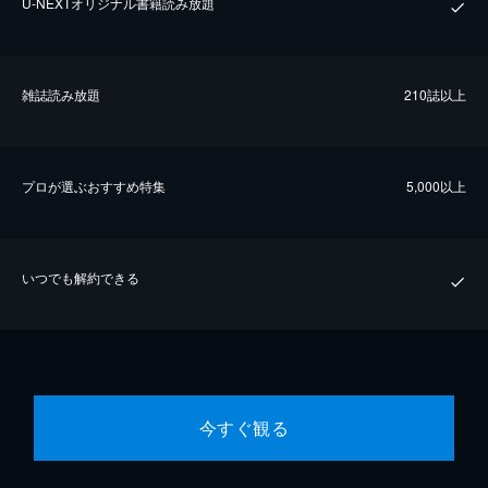
U-NEXTオリジナル書籍読み放題
雑誌読み放題
210誌以上
プロが選ぶおすすめ特集
5,000以上
いつでも解約できる
今すぐ観る