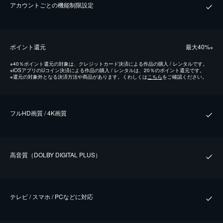
アカウントごとの機能制限設定
ポイント還元
最⼤40%
※
※
40％ポイント還元の対象は、クレジットカード決済による作品の購入 / レンタルです。
※
iOSアプリのUコイン決済による作品の購入 / レンタルは、20％のポイント還元です。
※
還元の対象外となる決済方法や商品があります。くわしくは
こちら
をご確認ください。
フルHD画質 / 4K画質
⾼⾳質（DOLBY DIGITAL PLUS）
テレビ / スマホ / PCなどに対応