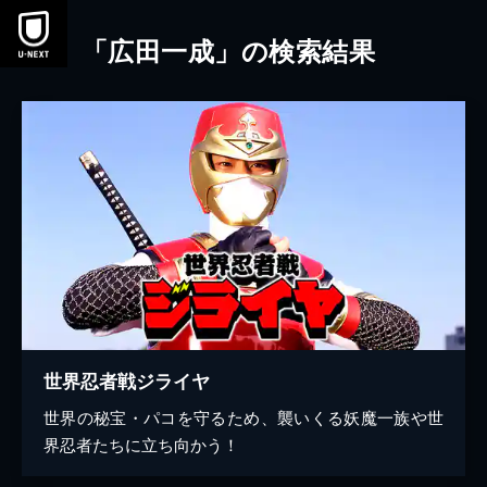
本文へスキップ
「広田一成」の検索結果
世界忍者戦ジライヤ
世界の秘宝・パコを守るため、襲いくる妖魔一族や世
界忍者たちに立ち向かう！