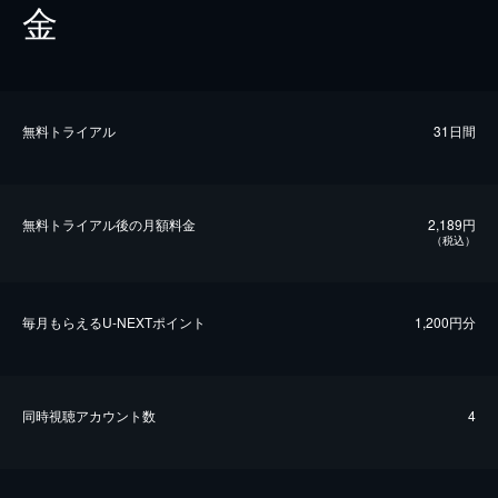
金
無料トライアル
31日間
無料トライアル後の⽉額料金
2,189円
（税込）
毎⽉もらえるU-NEXTポイント
1,200円分
同時視聴アカウント数
4