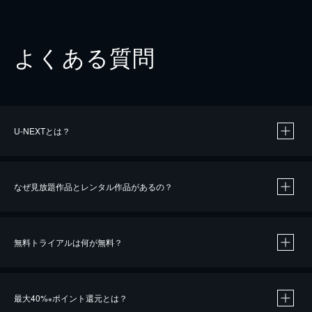
よくある質問
U-NEXTとは？
なぜ見放題作品とレンタル作品があるの？
無料トライアルは何が無料？
※
最大40%
ポイント還元とは？
※