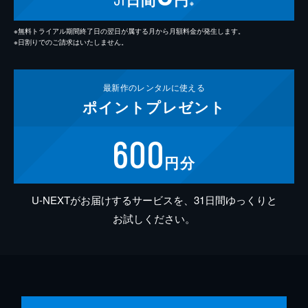
※
※無料トライアル期間終了日の翌日が属する月から月額料金が発生します。
※日割りでのご請求はいたしません。
最新作の
レンタルに使える
ポイント
プレゼント
600
円分
U-NEXTがお届けするサービスを、31日間ゆっくりと
お試しください。