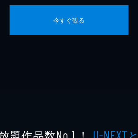
今すぐ観る
放題作品数
！
No.1
U-NEXT