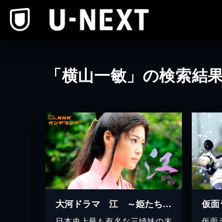
本文へスキップ
「横山一敏」の検索結
大河ドラマ 江 ～姫たちの戦国～
日本史上最も有名な三姉妹の末
仮面