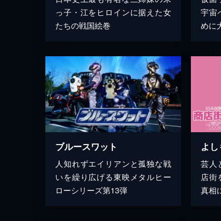
っ子・江をヒロインに据えた女
宇宙
たちの戦国絵巻
めに
ブルースワット
人知れずエイリアンと孤独な戦
芸人
いを繰り広げる東映メタルヒー
店街
ローシリーズ第13弾
真相