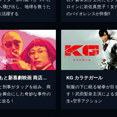
へ飛び出し、地球を救うた
ロインに岩佐真悠子！女
大活躍する
のバイオレンスが炸裂!!
よしもと新喜劇映画 商店街戦争～SUCHICO～
KG カラテガール
と刑事がタッグを組み、商
制服の下に眠る秘拳が目
を舞台にした奇妙な事件の
す！武田梨奈主演による
に迫る！
生×空手アクション