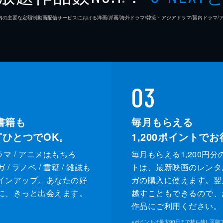
※
26年7⽉ 国内の主要な定額制動画配信サービスにおける洋画/邦画/海外ドラマ/韓流・アジアドラマ/国内ドラ
03
書籍も
毎月もらえる
XTひとつでOK。
1,200
ポイントでお
ドラマ / アニメはもちろ
毎月もらえる1,200円分
/ ラノベ / 書籍 / 雑誌も
トは、最新映画のレンタ
インアップ。あなたの好
ガの購入に使えます。翌
に、きっと出会えます。
越すこともできるので、
作品にご利用ください。
※
ポイントは最大90日まで持ち越し可能