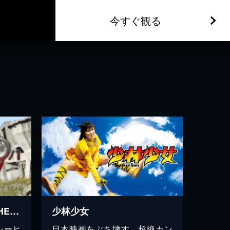
今すぐ観る
009ノ1 THE END OF THE BEGININING
少林少女
シーヒ
日本映画をぶち壊す、超絶カン