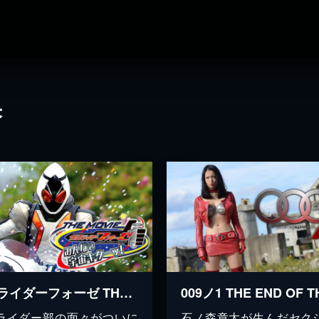
果
仮面ライダーフォーゼ THE MOVIE みんなで宇宙キターッ！
ライダー部の面々がついに
石ノ森章太が生んだセク