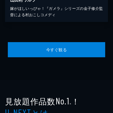
嫁がほしいっぴゃ！『ガメラ』シリーズの金子修介監
督による村おこしコメディ
今すぐ観る
見放題作品数
！
No.1
※
とは
U-NEXT