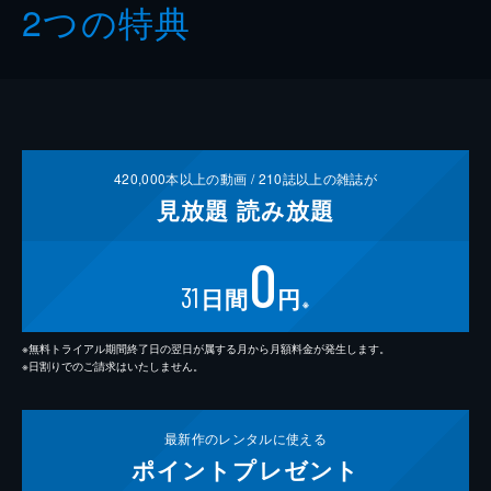
2つの特典
420,000
本以上の動画 /
210
誌以上の雑誌が
見放題
読み放題
0
31
日間
円
※
※無料トライアル期間終了日の翌日が属する月から月額料金が発生します。
※日割りでのご請求はいたしません。
最新作の
レンタルに使える
ポイント
プレゼント