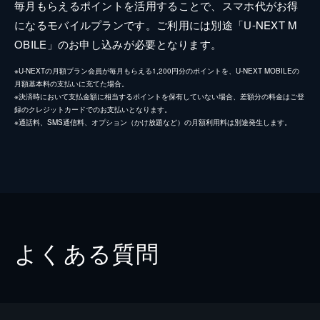
毎月もらえるポイントを活用することで、スマホ代がお得
になるモバイルプランです。ご利用には別途「U-NEXT M
OBILE」のお申し込みが必要となります。
※U-NEXTの月額プラン会員が毎月もらえる1,200円分のポイントを、U-NEXT MOBILEの
月額基本料の支払いに充てた場合。
※決済時において支払金額に相当するポイントを保有していない場合、差額分の料金はご登
録のクレジットカードでのお支払いとなります。
※通話料、SMS通信料、オプション（かけ放題など）の月額利用料は別途発生します。
よくある質問