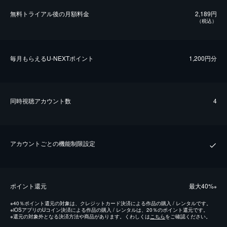
無料トライアル後の⽉額料金
2,189円
（税込）
毎⽉もらえるU-NEXTポイント
1,200円分
同時視聴アカウント数
4
アカウントごとの機能制限設定
ポイント還元
最⼤40%
※
※
40％ポイント還元の対象は、クレジットカード決済による作品の購入 / レンタルです。
※
iOSアプリのUコイン決済による作品の購入 / レンタルは、20％のポイント還元です。
※
還元の対象外となる決済方法や商品があります。くわしくは
こちら
をご確認ください。