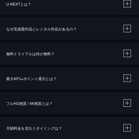
U-NEXTとは？
なぜ見放題作品とレンタル作品があるの？
無料トライアルは何が無料？
※
最大40%
ポイント還元とは？
※
※
作品によって必要なポイントが異なります。
フルHD画質 / 4K画質とは？
月額料金を支払うタイミングは？
※
40％ポイント還元の対象は、クレジットカード決済による作品の購入 / レンタルです。
※
iOSアプリのUコイン決済による作品の購入 / レンタルは、20％のポイント還元です。
※
還元の対象外となる決済方法や商品があります。くわしくは
こちら
をご確認ください。