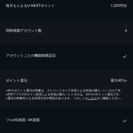
毎⽉もらえるU-NEXTポイント
1,200円分
同時視聴アカウント数
4
アカウントごとの機能制限設定
ポイント還元
最⼤40%
※
※
40％ポイント還元の対象は、クレジットカード決済による作品の購入 / レンタルです。
※
iOSアプリのUコイン決済による作品の購入 / レンタルは、20％のポイント還元です。
※
還元の対象外となる決済方法や商品があります。くわしくは
こちら
をご確認ください。
フルHD画質 / 4K画質