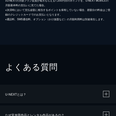
※U-NEXTの月額プラン会員が毎月もらえる1,200円分のポイントを、U-NEXT MOBILEの
月額基本料の支払いに充てた場合。
※決済時において支払金額に相当するポイントを保有していない場合、差額分の料金はご登
録のクレジットカードでのお支払いとなります。
※通話料、SMS通信料、オプション（かけ放題など）の月額利用料は別途発生します。
よくある質問
U-NEXTとは？
なぜ見放題作品とレンタル作品があるの？