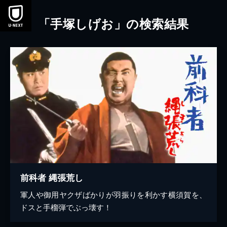
本文へスキップ
「手塚しげお」の検索結果
前科者 縄張荒し
軍人や御用ヤクザばかりが羽振りを利かす横須賀を、
ドスと手榴弾でぶっ壊す！