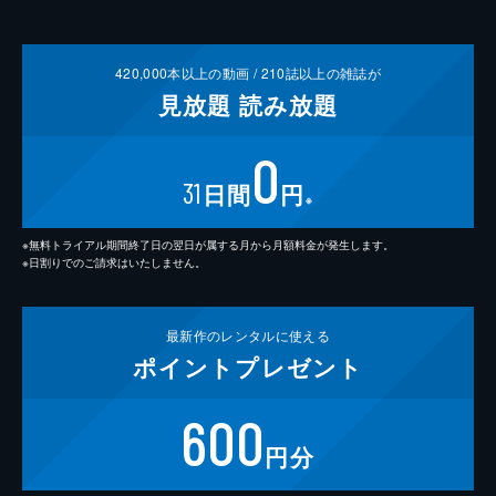
420,000
本以上の動画 /
210
誌以上の雑誌が
見放題
読み放題
0
31
日間
円
※
※無料トライアル期間終了日の翌日が属する月から月額料金が発生します。
※日割りでのご請求はいたしません。
最新作の
レンタルに使える
ポイント
プレゼント
600
円分