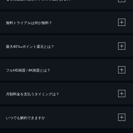
無料トライアルは何が無料？
※
最大40%
ポイント還元とは？
※
※
作品によって必要なポイントが異なります。
フルHD画質 / 4K画質とは？
月額料金を支払うタイミングは？
※
40％ポイント還元の対象は、クレジットカード決済による作品の購入 / レンタルです。
※
iOSアプリのUコイン決済による作品の購入 / レンタルは、20％のポイント還元です。
※
還元の対象外となる決済方法や商品があります。くわしくは
こちら
をご確認ください。
いつでも解約できますか