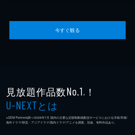
今すぐ観る
見放題作品数
！
No.1
※
とは
U-NEXT
※GEM Partners調べ/2026年7⽉ 国内の主要な定額制動画配信サービスにおける洋画/邦画/
海外ドラマ/韓流・アジアドラマ/国内ドラマ/アニメを調査。別途、有料作品あり。