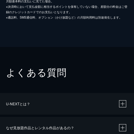
月額基本料の支払いに充てた場合。
※決済時において支払金額に相当するポイントを保有していない場合、差額分の料金はご登
録のクレジットカードでのお支払いとなります。
※通話料、SMS通信料、オプション（かけ放題など）の月額利用料は別途発生します。
よくある質問
U-NEXTとは？
なぜ見放題作品とレンタル作品があるの？