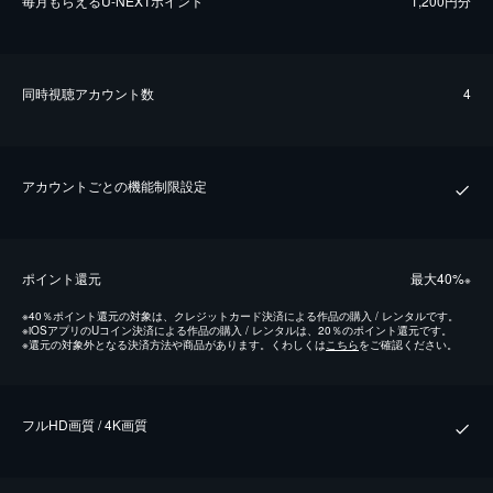
毎⽉もらえるU-NEXTポイント
1,200円分
同時視聴アカウント数
4
アカウントごとの機能制限設定
ポイント還元
最⼤40%
※
※
40％ポイント還元の対象は、クレジットカード決済による作品の購入 / レンタルです。
※
iOSアプリのUコイン決済による作品の購入 / レンタルは、20％のポイント還元です。
※
還元の対象外となる決済方法や商品があります。くわしくは
こちら
をご確認ください。
フルHD画質 / 4K画質