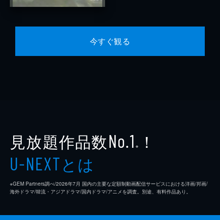
今すぐ観る
見放題作品数
！
No.1
※
とは
U-NEXT
※GEM Partners調べ/2026年7⽉ 国内の主要な定額制動画配信サービスにおける洋画/邦画/
海外ドラマ/韓流・アジアドラマ/国内ドラマ/アニメを調査。別途、有料作品あり。