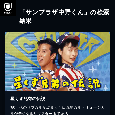
本文へスキップ
「サンプラザ中野くん」の検索
結果
星くず兄弟の伝説
'80年代のサブカルが詰まった伝説的カルトミュージカ
ルがデジタルリマスター版で復活