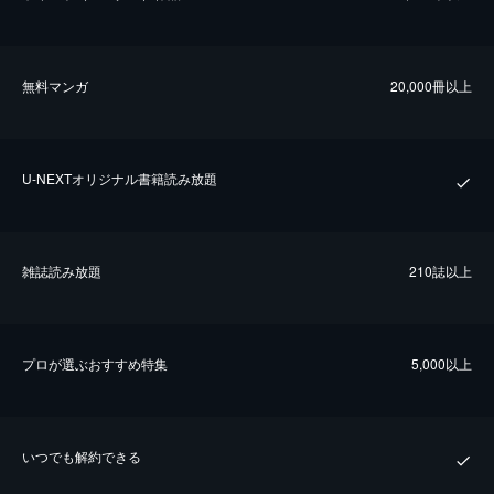
無料マンガ
20,000冊以上
U-NEXTオリジナル書籍読み放題
雑誌読み放題
210誌以上
プロが選ぶおすすめ特集
5,000以上
いつでも解約できる