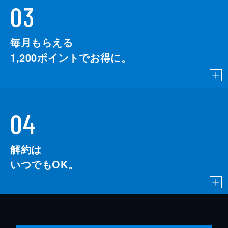
03
毎月もらえる
1,200
ポイントでお得に。
04
解約は
いつでもOK。