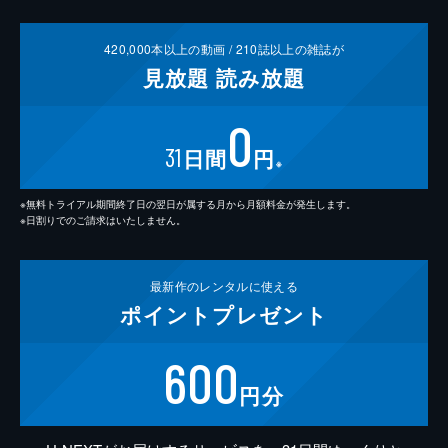
420,000
本以上の動画 /
210
誌以上の雑誌が
見放題
読み放題
0
31
日間
円
※
※無料トライアル期間終了日の翌日が属する月から月額料金が発生します。
※日割りでのご請求はいたしません。
最新作の
レンタルに使える
ポイント
プレゼント
600
円分