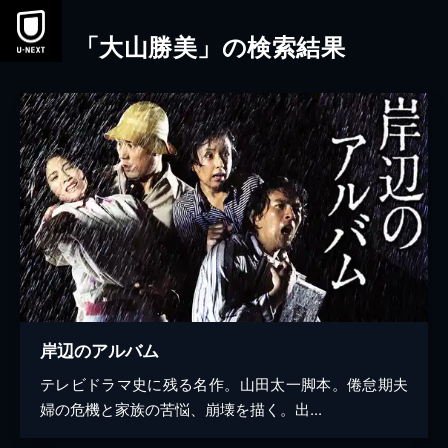
本文へスキップ
「大山勝美」の検索結果
岸辺のアルバム
テレビドラマ史に残る名作。山田太一脚本。倦怠期夫
婦の危機と家族の苦悩、崩壊を描く。出...