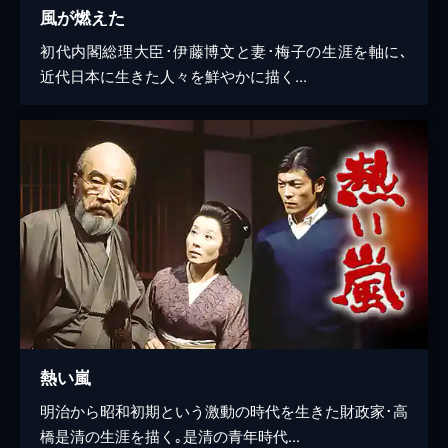
風が燃えた
初代内閣総理大臣･伊藤博文と妻･梅子の生涯を軸に､
近代日本に生きた人々を鮮やかに描く...
熱い嵐
明治から昭和初期という激動の時代を生きた財政家･高
橋是清の生涯を描く｡是清の青年時代...