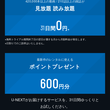
420,000
本以上の動画 /
210
誌以上の雑誌が
見放題
読み放題
0
31
日間
円
※
※無料トライアル期間終了日の翌日が属する月から月額料金が発生します。
※日割りでのご請求はいたしません。
最新作の
レンタルに使える
ポイント
プレゼント
600
円分
U-NEXTがお届けするサービスを、31日間ゆっくりと
お試しください。