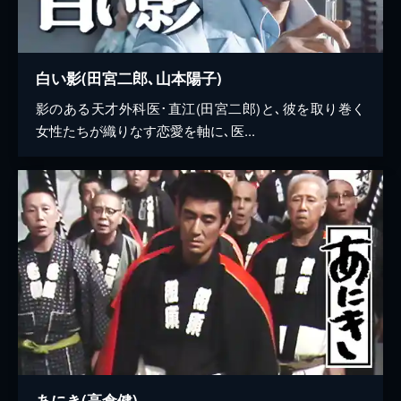
白い影(田宮二郎､山本陽子)
影のある天才外科医･直江(田宮二郎)と､彼を取り巻く
女性たちが織りなす恋愛を軸に､医...
あにき(高倉健)