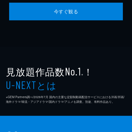
今すぐ観る
見放題作品数
！
No.1
※
とは
U-NEXT
※GEM Partners調べ/2026年7⽉ 国内の主要な定額制動画配信サービスにおける洋画/邦画/
海外ドラマ/韓流・アジアドラマ/国内ドラマ/アニメを調査。別途、有料作品あり。