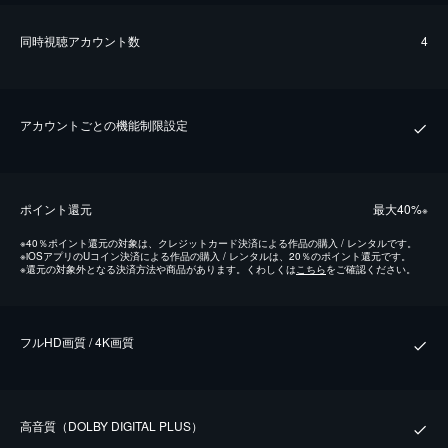
同時視聴アカウント数
4
アカウントごとの機能制限設定
ポイント還元
最⼤40%
※
※
40％ポイント還元の対象は、クレジットカード決済による作品の購入 / レンタルです。
※
iOSアプリのUコイン決済による作品の購入 / レンタルは、20％のポイント還元です。
※
還元の対象外となる決済方法や商品があります。くわしくは
こちら
をご確認ください。
フルHD画質 / 4K画質
⾼⾳質（DOLBY DIGITAL PLUS）