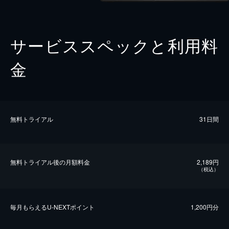
サービススペックと利用料
金
無料トライアル
31日間
無料トライアル後の⽉額料金
2,189円
（税込）
毎⽉もらえるU-NEXTポイント
1,200円分