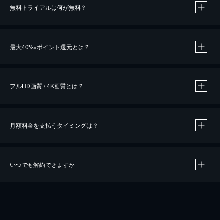
無料トライアルは何が無料？
※
最大40%
ポイント還元とは？
※
※
作品によって必要なポイントが異なります。
フルHD画質 / 4K画質とは？
月額料金を支払うタイミングは？
※
40％ポイント還元の対象は、クレジットカード決済による作品の購入 / レンタルです。
※
iOSアプリのUコイン決済による作品の購入 / レンタルは、20％のポイント還元です。
※
還元の対象外となる決済方法や商品があります。くわしくは
こちら
をご確認ください。
いつでも解約できますか