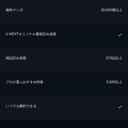
無料マンガ
20,000冊以上
U-NEXTオリジナル書籍読み放題
雑誌読み放題
210誌以上
プロが選ぶおすすめ特集
5,000以上
いつでも解約できる