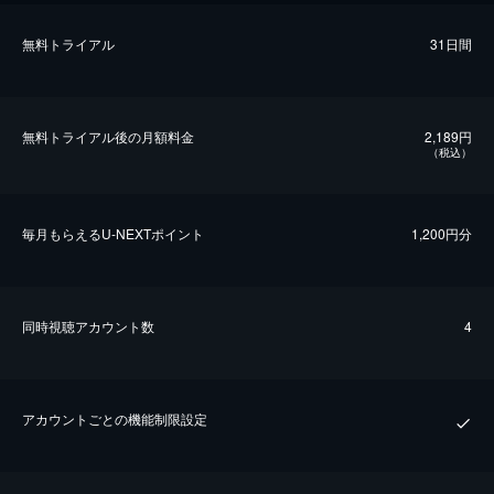
無料トライアル
31日間
無料トライアル後の⽉額料金
2,189円
（税込）
毎⽉もらえるU-NEXTポイント
1,200円分
同時視聴アカウント数
4
アカウントごとの機能制限設定