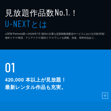
見放題作品数
！
No.1
※
とは
U-NEXT
※GEM Partners調べ/2026年7⽉ 国内の主要な定額制動画配信サービスにおける洋画/邦画/
海外ドラマ/韓流・アジアドラマ/国内ドラマ/アニメを調査。別途、有料作品あり。
01
420,000
本以上が見放題！
最新レンタル作品も充実。