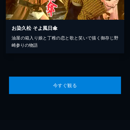
お染久松 そよ風日傘
油屋の箱入り娘と丁稚の恋と歌と笑いで描く御存じ野
崎参りの物語
今すぐ観る