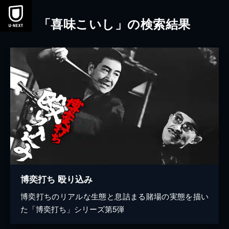
本文へスキップ
「喜味こいし」の検索結果
博奕打ち 殴り込み
博奕打ちのリアルな生態と息詰まる賭場の実態を描い
た「博奕打ち」シリーズ第5弾