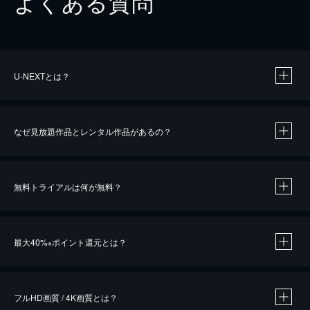
よくある質問
U-NEXTとは？
なぜ見放題作品とレンタル作品があるの？
無料トライアルは何が無料？
※
最大40%
ポイント還元とは？
※
※
作品によって必要なポイントが異なります。
フルHD画質 / 4K画質とは？