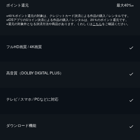
ポイント還元
最⼤40%
※
※
40％ポイント還元の対象は、クレジットカード決済による作品の購入 / レンタルです。
※
iOSアプリのUコイン決済による作品の購入 / レンタルは、20％のポイント還元です。
※
還元の対象外となる決済方法や商品があります。くわしくは
こちら
をご確認ください。
フルHD画質 / 4K画質
⾼⾳質（DOLBY DIGITAL PLUS）
テレビ / スマホ / PCなどに対応
ダウンロード機能