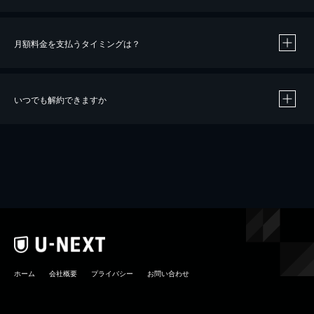
月額料金を支払うタイミングは？
※
40％ポイント還元の対象は、クレジットカード決済による作品の購入 / レンタルです。
※
iOSアプリのUコイン決済による作品の購入 / レンタルは、20％のポイント還元です。
※
還元の対象外となる決済方法や商品があります。くわしくは
こちら
をご確認ください。
いつでも解約できますか
こちら
ホーム
会社概要
プライバシー
お問い合わせ