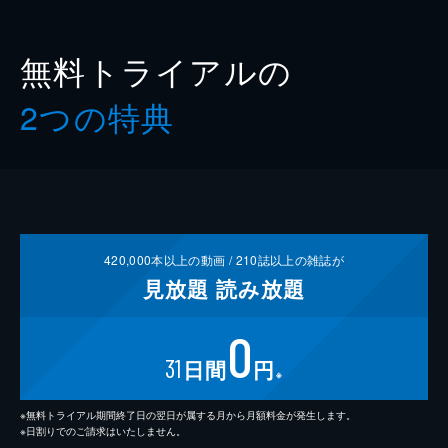
無料トライアルの
2つの特典
420,000
本以上の動画 /
210
誌以上の雑誌が
見放題
読み放題
0
31
日間
円
※
※無料トライアル期間終了日の翌日が属する月から月額料金が発生します。
※日割りでのご請求はいたしません。