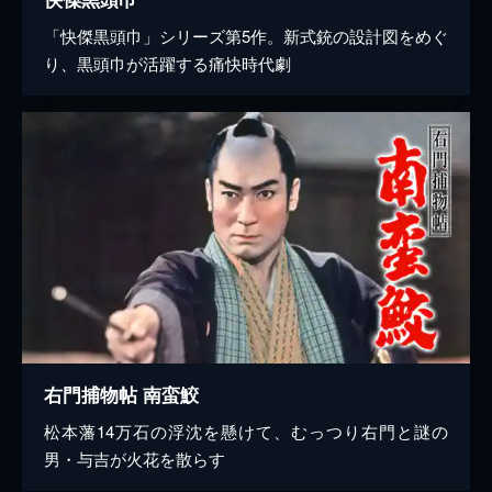
「快傑黒頭巾」シリーズ第5作。新式銃の設計図をめぐ
り、黒頭巾が活躍する痛快時代劇
右門捕物帖 南蛮鮫
松本藩14万石の浮沈を懸けて、むっつり右門と謎の
男・与吉が火花を散らす