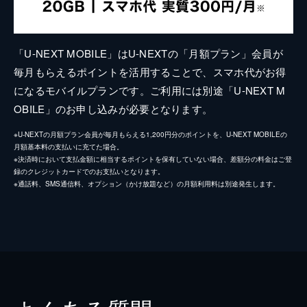
「U-NEXT MOBILE」はU-NEXTの「月額プラン」会員が
毎月もらえるポイントを活用することで、スマホ代がお得
になるモバイルプランです。ご利用には別途「U-NEXT M
OBILE」のお申し込みが必要となります。
※U-NEXTの月額プラン会員が毎月もらえる1,200円分のポイントを、U-NEXT MOBILEの
月額基本料の支払いに充てた場合。
※決済時において支払金額に相当するポイントを保有していない場合、差額分の料金はご登
録のクレジットカードでのお支払いとなります。
※通話料、SMS通信料、オプション（かけ放題など）の月額利用料は別途発生します。