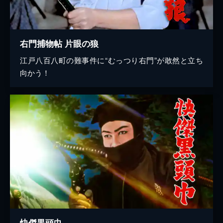
右門捕物帖 片眼の狼
江戸八百八町の難事件に“むっつり右門”が敢然と立ち
向かう！
快傑黒頭巾