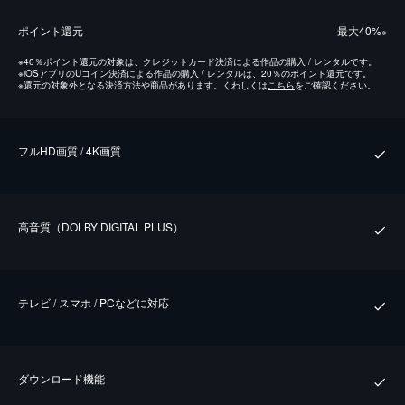
ポイント還元
最⼤40%
※
※
40％ポイント還元の対象は、クレジットカード決済による作品の購入 / レンタルです。
※
iOSアプリのUコイン決済による作品の購入 / レンタルは、20％のポイント還元です。
※
還元の対象外となる決済方法や商品があります。くわしくは
こちら
をご確認ください。
フルHD画質 / 4K画質
⾼⾳質（DOLBY DIGITAL PLUS）
テレビ / スマホ / PCなどに対応
ダウンロード機能