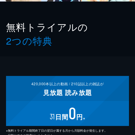
無料トライアルの
2つの特典
420,000
本以上の動画 /
210
誌以上の雑誌が
見放題
読み放題
0
31
日間
円
※
※無料トライアル期間終了日の翌日が属する月から月額料金が発生します。