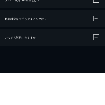
月額料金を支払うタイミングは？
※
40％ポイント還元の対象は、クレジットカード決済による作品の購入 / レンタルです。
※
iOSアプリのUコイン決済による作品の購入 / レンタルは、20％のポイント還元です。
※
還元の対象外となる決済方法や商品があります。くわしくは
こちら
をご確認ください。
いつでも解約できますか
こちら
ホーム
会社概要
プライバシー
お問い合わせ