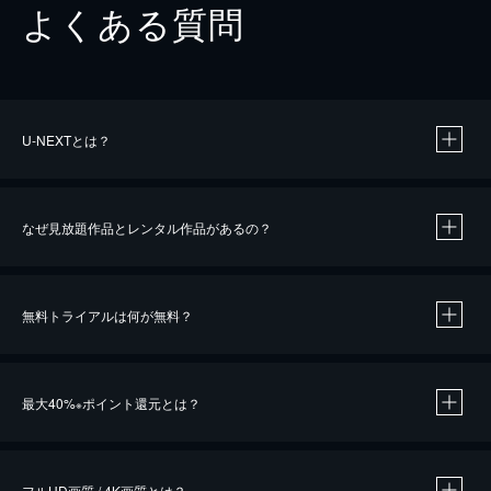
よくある質問
U-NEXTとは？
なぜ見放題作品とレンタル作品があるの？
無料トライアルは何が無料？
※
最大40%
ポイント還元とは？
※
※
作品によって必要なポイントが異なります。
フルHD画質 / 4K画質とは？