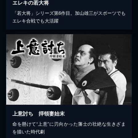
エレキの若大将
「若大将」シリーズ第6作目。加山雄三がスポーツでも
エレキ合戦でも大活躍
上意討ち 拝領妻始末
命を懸けて“上意”に刃向かった藩士の壮絶な生きざま
を描いた時代劇