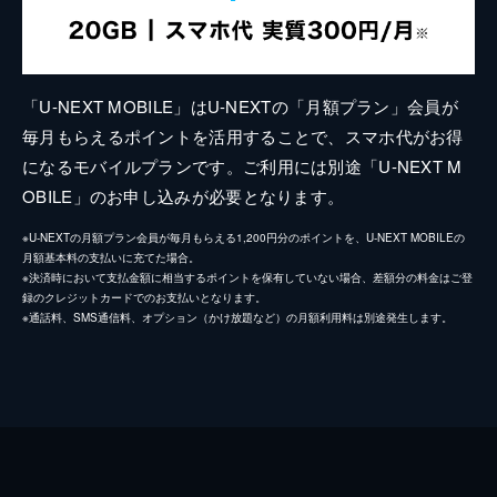
「U-NEXT MOBILE」はU-NEXTの「月額プラン」会員が
毎月もらえるポイントを活用することで、スマホ代がお得
になるモバイルプランです。ご利用には別途「U-NEXT M
OBILE」のお申し込みが必要となります。
※U-NEXTの月額プラン会員が毎月もらえる1,200円分のポイントを、U-NEXT MOBILEの
月額基本料の支払いに充てた場合。
※決済時において支払金額に相当するポイントを保有していない場合、差額分の料金はご登
録のクレジットカードでのお支払いとなります。
※通話料、SMS通信料、オプション（かけ放題など）の月額利用料は別途発生します。