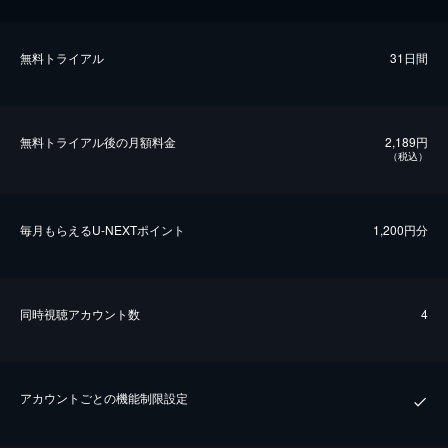
無料トライアル
31日間
無料トライアル後の⽉額料金
2,189円
（税込）
毎⽉もらえるU-NEXTポイント
1,200円分
同時視聴アカウント数
4
アカウントごとの機能制限設定