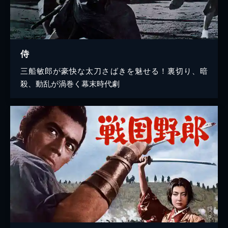
侍
三船敏郎が豪快な太刀さばきを魅せる！裏切り、暗
殺、動乱が渦巻く幕末時代劇