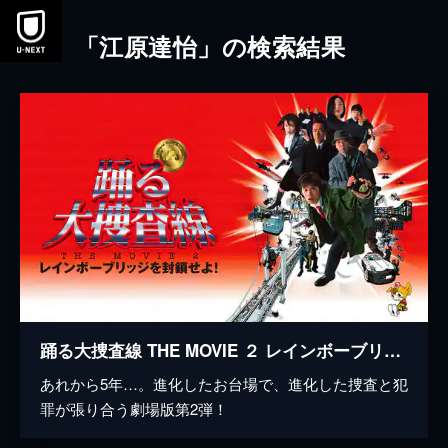
本文へスキップ
「江原達怡」の検索結果
踊る大捜査線 THE MOVIE ２ レインボーブリッジを封鎖せよ!
あれから5年…。進化したお台場で、進化した捜査と犯
罪が張り合う劇場版第2弾！