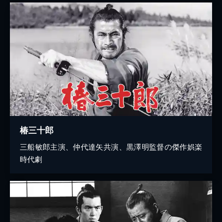
椿三十郎
三船敏郎主演、仲代達矢共演、黒澤明監督の傑作娯楽
時代劇