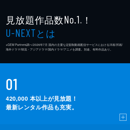
見放題作品数
！
No.1
※
とは
U-NEXT
※GEM Partners調べ/2026年7⽉ 国内の主要な定額制動画配信サービスにおける洋画/邦画/
海外ドラマ/韓流・アジアドラマ/国内ドラマ/アニメを調査。別途、有料作品あり。
01
420,000
本以上が見放題！
最新レンタル作品も充実。