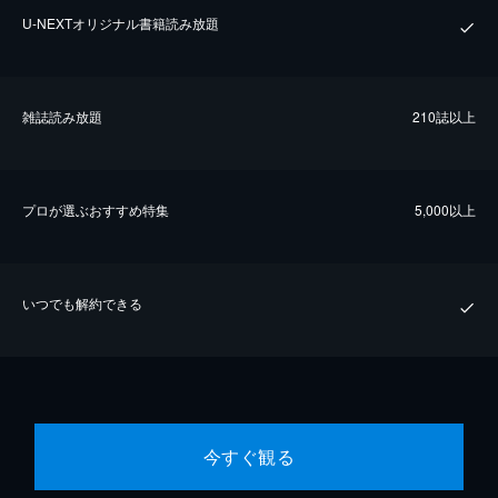
U-NEXTオリジナル書籍読み放題
雑誌読み放題
210誌以上
プロが選ぶおすすめ特集
5,000以上
いつでも解約できる
今すぐ観る