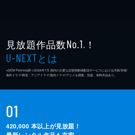
見放題作品数
！
No.1
※
とは
U-NEXT
※GEM Partners調べ/2026年7⽉ 国内の主要な定額制動画配信サービスにおける洋画/邦画/
海外ドラマ/韓流・アジアドラマ/国内ドラマ/アニメを調査。別途、有料作品あり。
01
420,000
本以上が見放題！
最新レンタル作品も充実。