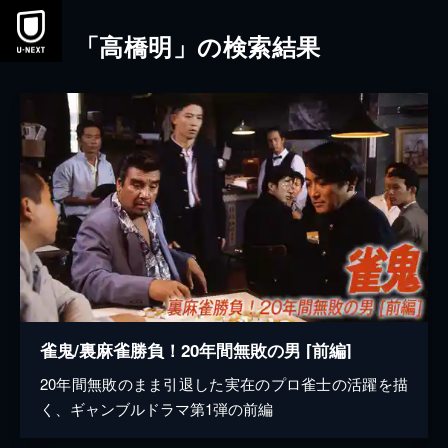
本文へスキップ
「高橋明」の検索結果
雀鬼/裏麻雀勝負！20年間無敗の男 [前編]
20年間無敗のまま引退した実在のプロ雀士の活躍を描
く、ギャンブルドラマ第1弾の前編