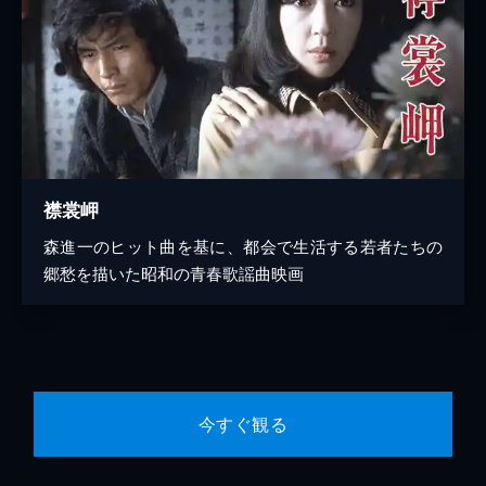
襟裳岬
森進一のヒット曲を基に、都会で生活する若者たちの
郷愁を描いた昭和の青春歌謡曲映画
今すぐ観る