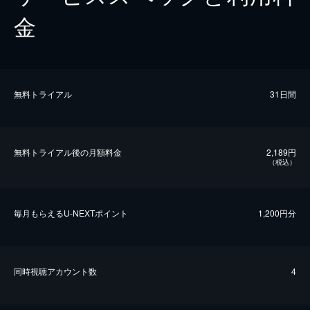
金
無料トライアル
31日間
無料トライアル後の⽉額料金
2,189円
（税込）
毎⽉もらえるU-NEXTポイント
1,200円分
同時視聴アカウント数
4