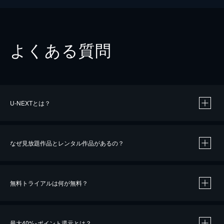
よくある質問
U-NEXTとは？
なぜ見放題作品とレンタル作品があるの？
無料トライアルは何が無料？
※
最大40%
ポイント還元とは？
※