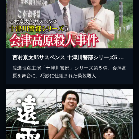
西村京太郎サスペンス 十津川警部シリーズ5 会津高原殺人事件
渡瀬恒彦主演「十津川警部」シリーズ第５弾。会津高
原を舞台に、巧妙に仕組まれた偽装殺人...