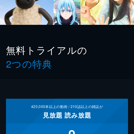
無料トライアルの
2つの特典
420,000
本以上の動画 /
210
誌以上の雑誌が
見放題
読み放題