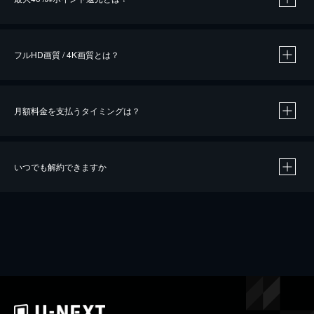
※
作品によって必要なポイントが異なります。
フルHD画質 / 4K画質とは？
月額料金を支払うタイミングは？
※
40％ポイント還元の対象は、クレジットカード決済による作品の購入 / レンタルです。
※
iOSアプリのUコイン決済による作品の購入 / レンタルは、20％のポイント還元です。
※
還元の対象外となる決済方法や商品があります。くわしくは
こちら
をご確認ください。
いつでも解約できますか
こちら