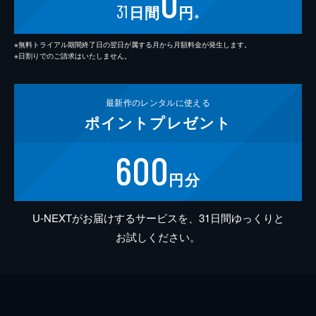
0
31
日間
円
※
※無料トライアル期間終了日の翌日が属する月から月額料金が発生します。
※日割りでのご請求はいたしません。
最新作の
レンタルに使える
ポイント
プレゼント
600
円分
U-NEXTがお届けするサービスを、31日間ゆっくりと
お試しください。