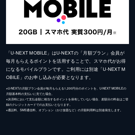
「U-NEXT MOBILE」はU-NEXTの「月額プラン」会員が
毎月もらえるポイントを活用することで、スマホ代がお得
になるモバイルプランです。ご利用には別途「U-NEXT M
OBILE」のお申し込みが必要となります。
※U-NEXTの月額プラン会員が毎月もらえる1,200円分のポイントを、U-NEXT MOBILEの
月額基本料の支払いに充てた場合。
※決済時において支払金額に相当するポイントを保有していない場合、差額分の料金はご登
録のクレジットカードでのお支払いとなります。
※通話料、SMS通信料、オプション（かけ放題など）の月額利用料は別途発生します。