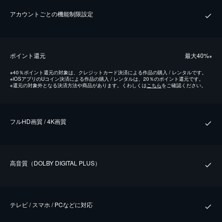
アカウントごとの機能制限設定
ポイント還元
最⼤40%
※
※
40％ポイント還元の対象は、クレジットカード決済による作品の購入 / レンタルです。
※
iOSアプリのUコイン決済による作品の購入 / レンタルは、20％のポイント還元です。
※
還元の対象外となる決済方法や商品があります。くわしくは
こちら
をご確認ください。
フルHD画質 / 4K画質
⾼⾳質（DOLBY DIGITAL PLUS）
テレビ / スマホ / PCなどに対応