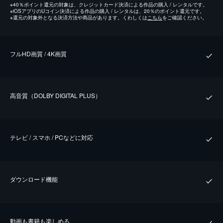
※
40％ポイント還元の対象は、クレジットカード決済による作品の購入 / レンタルです。
※
iOSアプリのUコイン決済による作品の購入 / レンタルは、20％のポイント還元です。
※
還元の対象外となる決済方法や商品があります。くわしくは
こちら
をご確認ください。
フルHD画質 / 4K画質
⾼⾳質（DOLBY DIGITAL PLUS）
テレビ / スマホ / PCなどに対応
ダウンロード機能
動画も書籍も楽しめる