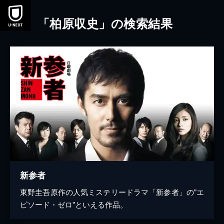
本文へスキップ
「柏原収史」の検索結果
新参者
東野圭吾原作の人気ミステリードラマ「新参者」の"エ
ピソード・ゼロ"といえる作品。