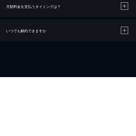
月額料金を支払うタイミングは？
※
40％ポイント還元の対象は、クレジットカード決済による作品の購入 / レンタルです。
※
iOSアプリのUコイン決済による作品の購入 / レンタルは、20％のポイント還元です。
※
還元の対象外となる決済方法や商品があります。くわしくは
こちら
をご確認ください。
いつでも解約できますか
こちら
ホーム
会社概要
プライバシー
お問い合わせ