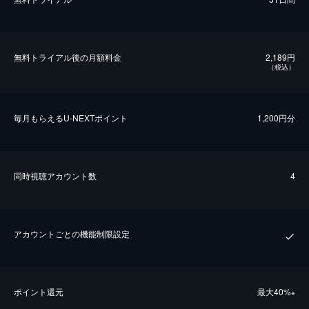
無料トライアル後の⽉額料金
2,189円
（税込）
毎⽉もらえるU-NEXTポイント
1,200円分
同時視聴アカウント数
4
アカウントごとの機能制限設定
ポイント還元
最⼤40%
※