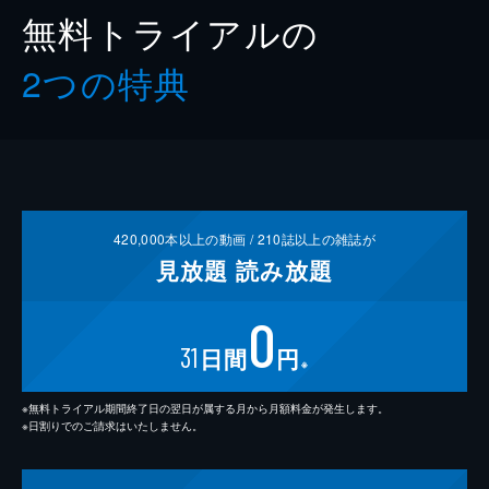
無料トライアルの
2つの特典
420,000
本以上の動画 /
210
誌以上の雑誌が
見放題
読み放題
0
31
日間
円
※
※無料トライアル期間終了日の翌日が属する月から月額料金が発生します。
※日割りでのご請求はいたしません。