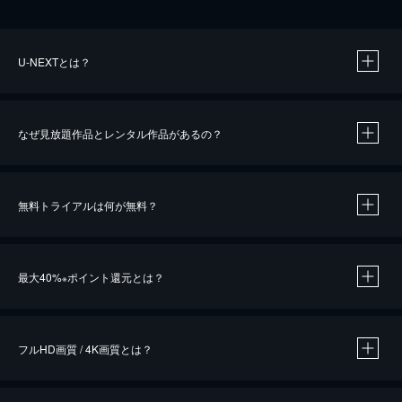
U-NEXTとは？
なぜ見放題作品とレンタル作品があるの？
無料トライアルは何が無料？
※
最大40%
ポイント還元とは？
※
※
作品によって必要なポイントが異なります。
フルHD画質 / 4K画質とは？