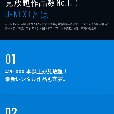
見放題作品数
！
No.1
※
とは
U-NEXT
※GEM Partners調べ/2026年7⽉ 国内の主要な定額制動画配信サービスにおける洋画/邦画/
海外ドラマ/韓流・アジアドラマ/国内ドラマ/アニメを調査。別途、有料作品あり。
01
420,000
本以上が見放題！
最新レンタル作品も充実。
02