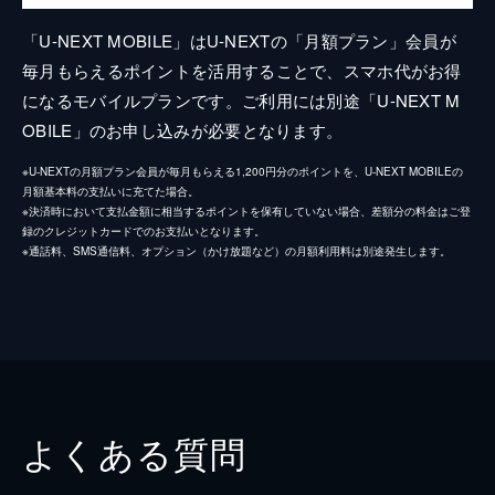
「U-NEXT MOBILE」はU-NEXTの「月額プラン」会員が
毎月もらえるポイントを活用することで、スマホ代がお得
になるモバイルプランです。ご利用には別途「U-NEXT M
OBILE」のお申し込みが必要となります。
※U-NEXTの月額プラン会員が毎月もらえる1,200円分のポイントを、U-NEXT MOBILEの
月額基本料の支払いに充てた場合。
※決済時において支払金額に相当するポイントを保有していない場合、差額分の料金はご登
録のクレジットカードでのお支払いとなります。
※通話料、SMS通信料、オプション（かけ放題など）の月額利用料は別途発生します。
よくある質問