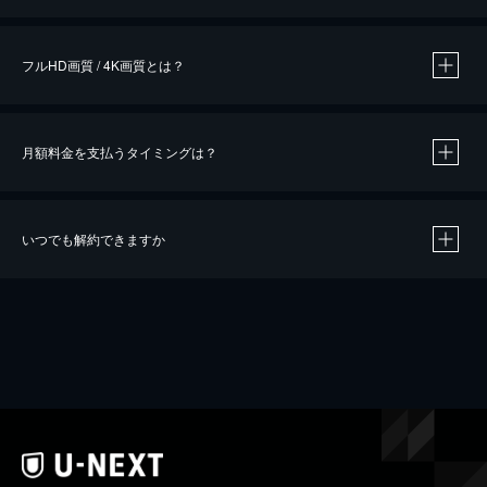
※
作品によって必要なポイントが異なります。
フルHD画質 / 4K画質とは？
月額料金を支払うタイミングは？
※
40％ポイント還元の対象は、クレジットカード決済による作品の購入 / レンタルです。
※
iOSアプリのUコイン決済による作品の購入 / レンタルは、20％のポイント還元です。
※
還元の対象外となる決済方法や商品があります。くわしくは
こちら
をご確認ください。
いつでも解約できますか
こちら