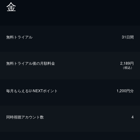
金
無料トライアル
31日間
無料トライアル後の⽉額料金
2,189円
（税込）
毎⽉もらえるU-NEXTポイント
1,200円分
同時視聴アカウント数
4