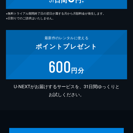
※
※無料トライアル期間終了日の翌日が属する月から月額料金が発生します。
※日割りでのご請求はいたしません。
最新作の
レンタルに使える
ポイント
プレゼント
600
円分
U-NEXTがお届けするサービスを、31日間ゆっくりと
お試しください。