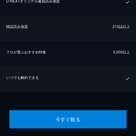
U-NEXTオリジナル書籍読み放題
雑誌読み放題
210誌以上
プロが選ぶおすすめ特集
5,000以上
いつでも解約できる
今すぐ観る