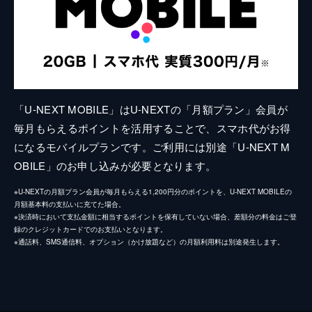
「U-NEXT MOBILE」はU-NEXTの「月額プラン」会員が
毎月もらえるポイントを活用することで、スマホ代がお得
になるモバイルプランです。ご利用には別途「U-NEXT M
OBILE」のお申し込みが必要となります。
※U-NEXTの月額プラン会員が毎月もらえる1,200円分のポイントを、U-NEXT MOBILEの
月額基本料の支払いに充てた場合。
※決済時において支払金額に相当するポイントを保有していない場合、差額分の料金はご登
録のクレジットカードでのお支払いとなります。
※通話料、SMS通信料、オプション（かけ放題など）の月額利用料は別途発生します。