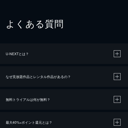
よくある質問
U-NEXTとは？
なぜ見放題作品とレンタル作品があるの？
無料トライアルは何が無料？
※
最大40%
ポイント還元とは？
※