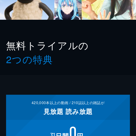
無料トライアルの
2つの特典
420,000
本以上の動画 /
210
誌以上の雑誌が
見放題
読み放題
0
31
日間
円