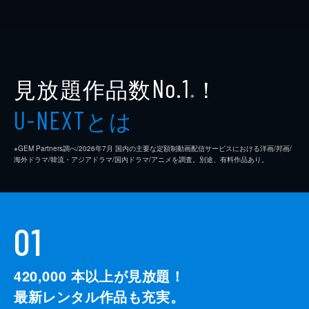
見放題作品数
！
No.1
※
とは
U-NEXT
※GEM Partners調べ/2026年7⽉ 国内の主要な定額制動画配信サービスにおける洋画/邦画/
海外ドラマ/韓流・アジアドラマ/国内ドラマ/アニメを調査。別途、有料作品あり。
01
420,000
本以上が見放題！
最新レンタル作品も充実。