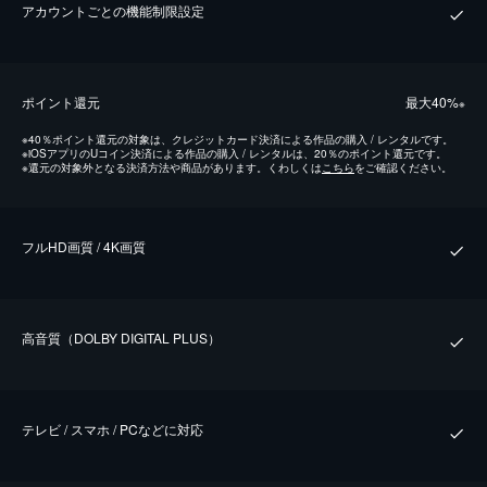
アカウントごとの機能制限設定
ポイント還元
最⼤40%
※
※
40％ポイント還元の対象は、クレジットカード決済による作品の購入 / レンタルです。
※
iOSアプリのUコイン決済による作品の購入 / レンタルは、20％のポイント還元です。
※
還元の対象外となる決済方法や商品があります。くわしくは
こちら
をご確認ください。
フルHD画質 / 4K画質
⾼⾳質（DOLBY DIGITAL PLUS）
テレビ / スマホ / PCなどに対応