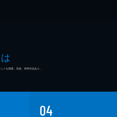
とは
マ/アニメを調査。別途、有料作品あり。
04