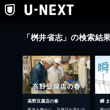
本文へスキップ
「桝井省志」の検索結
高野豆腐店の春
瞬 
尾道を舞台に、豆腐店を営む父
愛の