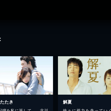
果
またたき
解夏
記憶を私に返して…。北川
徐々に視力を失ってい