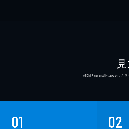
見
※GEM Partners調べ/20
01
02