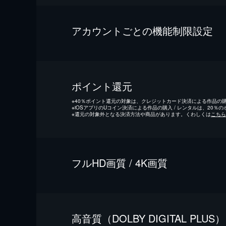
アカウントごとの機能制限設定
ポイント還元
※
40％ポイント還元の対象は、クレジットカード決済による作品の購入
※
iOSアプリのUコイン決済による作品の購入 / レンタルは、20％
※
還元の対象外となる決済方法や商品があります。くわしくは
こちら
フルHD画質 / 4K画質
⾼⾳質（DOLBY DIGITAL PLUS）