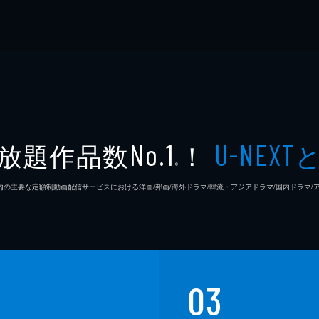
放題作品数
！
No.1
U-NEXT
※
26年7⽉ 国内の主要な定額制動画配信サービスにおける洋画/邦画/海外ドラマ/韓流・アジアドラマ/国内ドラ
03