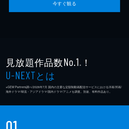
今すぐ観る
見放題作品数
！
No.1
※
とは
U-NEXT
※GEM Partners調べ/2026年7⽉ 国内の主要な定額制動画配信サービスにおける洋画/邦画/
海外ドラマ/韓流・アジアドラマ/国内ドラマ/アニメを調査。別途、有料作品あり。
01