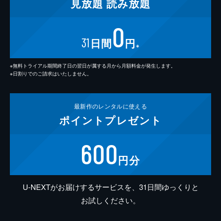
見放題
読み放題
0
31
日間
円
※
※無料トライアル期間終了日の翌日が属する月から月額料金が発生します。
※日割りでのご請求はいたしません。
最新作の
レンタルに使える
ポイント
プレゼント
600
円分
U-NEXTがお届けするサービスを、31日間ゆっくりと
お試しください。