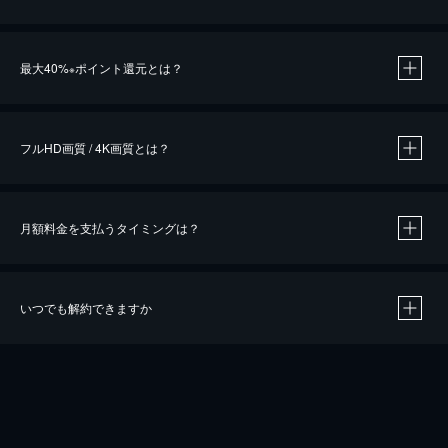
※
最大40%
ポイント還元とは？
※
※
作品によって必要なポイントが異なります。
フルHD画質 / 4K画質とは？
月額料金を支払うタイミングは？
※
40％ポイント還元の対象は、クレジットカード決済による作品の購入 / レンタルです。
※
iOSアプリのUコイン決済による作品の購入 / レンタルは、20％のポイント還元です。
※
還元の対象外となる決済方法や商品があります。くわしくは
こちら
をご確認ください。
いつでも解約できますか
こちら