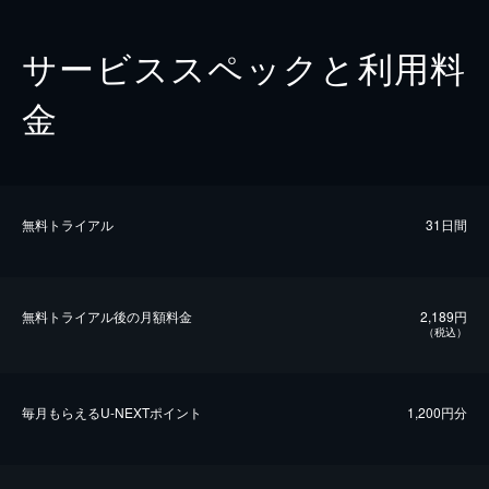
サービススペックと利用料
金
無料トライアル
31日間
無料トライアル後の⽉額料金
2,189円
（税込）
毎⽉もらえるU-NEXTポイント
1,200円分