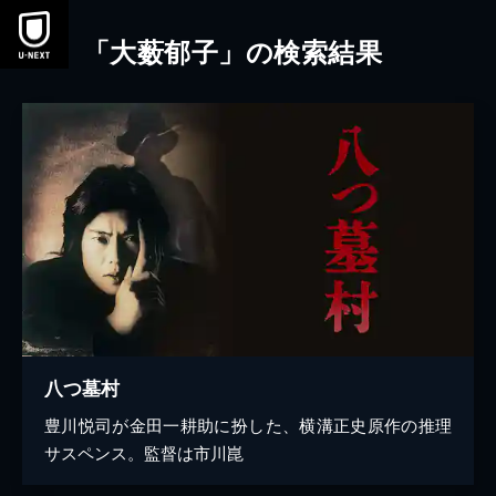
本文へスキップ
「大薮郁子」の検索結果
八つ墓村
豊川悦司が金田一耕助に扮した、横溝正史原作の推理
サスペンス。監督は市川崑