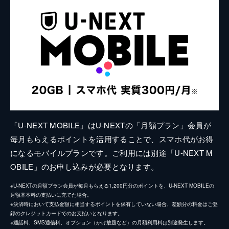
「U-NEXT MOBILE」はU-NEXTの「月額プラン」会員が
毎月もらえるポイントを活用することで、スマホ代がお得
になるモバイルプランです。ご利用には別途「U-NEXT M
OBILE」のお申し込みが必要となります。
※U-NEXTの月額プラン会員が毎月もらえる1,200円分のポイントを、U-NEXT MOBILEの
月額基本料の支払いに充てた場合。
※決済時において支払金額に相当するポイントを保有していない場合、差額分の料金はご登
録のクレジットカードでのお支払いとなります。
※通話料、SMS通信料、オプション（かけ放題など）の月額利用料は別途発生します。