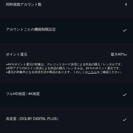
同時視聴アカウント数
4
アカウントごとの機能制限設定
ポイント還元
最⼤40%
※
※
40％ポイント還元の対象は、クレジットカード決済による作品の購入 / レンタルです。
※
iOSアプリのUコイン決済による作品の購入 / レンタルは、20％のポイント還元です。
※
還元の対象外となる決済方法や商品があります。くわしくは
こちら
をご確認ください。
フルHD画質 / 4K画質
⾼⾳質（DOLBY DIGITAL PLUS）