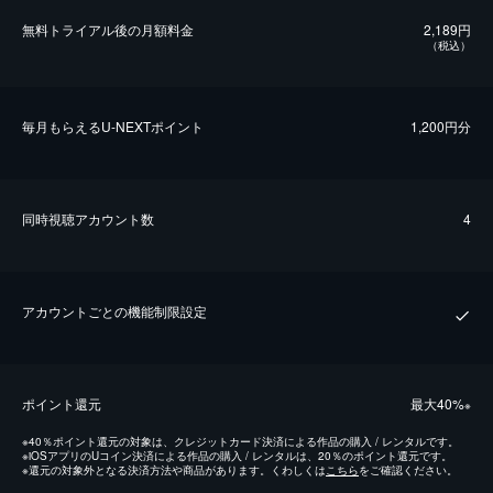
無料トライアル後の⽉額料金
2,189円
（税込）
毎⽉もらえるU-NEXTポイント
1,200円分
同時視聴アカウント数
4
アカウントごとの機能制限設定
ポイント還元
最⼤40%
※
※
40％ポイント還元の対象は、クレジットカード決済による作品の購入 / レンタルです。
※
iOSアプリのUコイン決済による作品の購入 / レンタルは、20％のポイント還元です。
※
還元の対象外となる決済方法や商品があります。くわしくは
こちら
をご確認ください。