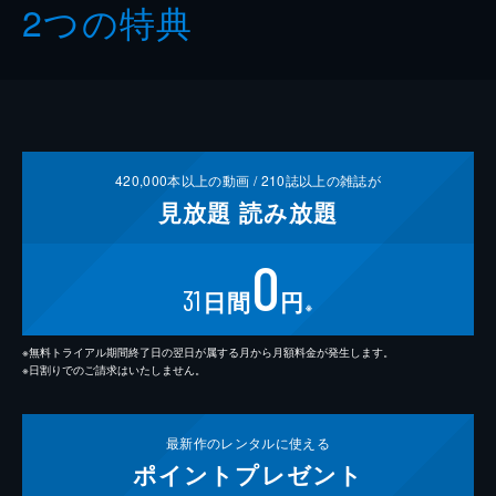
2つの特典
420,000
本以上の動画 /
210
誌以上の雑誌が
見放題
読み放題
0
31
日間
円
※
※無料トライアル期間終了日の翌日が属する月から月額料金が発生します。
※日割りでのご請求はいたしません。
最新作の
レンタルに使える
ポイント
プレゼント