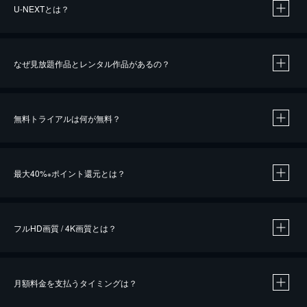
U-NEXTとは？
なぜ見放題作品とレンタル作品があるの？
無料トライアルは何が無料？
※
最大40%
ポイント還元とは？
※
※
作品によって必要なポイントが異なります。
フルHD画質 / 4K画質とは？
月額料金を支払うタイミングは？
※
40％ポイント還元の対象は、クレジットカード決済による作品の購入 / レンタルです。
※
iOSアプリのUコイン決済による作品の購入 / レンタルは、20％のポイント還元です。
※
還元の対象外となる決済方法や商品があります。くわしくは
こちら
をご確認ください。