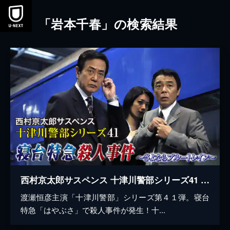
本文へスキップ
「岩本千春」の検索結果
西村京太郎サスペンス 十津川警部シリーズ41 寝台特急殺人事件～さよならブルートレイン～
渡瀬恒彦主演「十津川警部」シリーズ第４１弾。寝台
特急「はやぶさ」で殺人事件が発生！十...