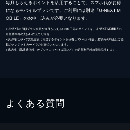
毎月もらえるポイントを活用することで、スマホ代がお得
になるモバイルプランです。ご利用には別途「U-NEXT M
OBILE」のお申し込みが必要となります。
※U-NEXTの月額プラン会員が毎月もらえる1,200円分のポイントを、U-NEXT MOBILEの
月額基本料の支払いに充てた場合。
※決済時において支払金額に相当するポイントを保有していない場合、差額分の料金はご登
録のクレジットカードでのお支払いとなります。
※通話料、SMS通信料、オプション（かけ放題など）の月額利用料は別途発生します。
よくある質問