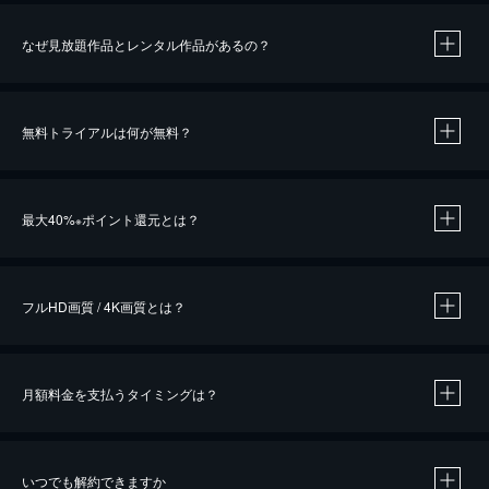
なぜ見放題作品とレンタル作品があるの？
無料トライアルは何が無料？
※
最大40%
ポイント還元とは？
※
※
作品によって必要なポイントが異なります。
フルHD画質 / 4K画質とは？
月額料金を支払うタイミングは？
※
40％ポイント還元の対象は、クレジットカード決済による作品の購入 / レンタルです。
※
iOSアプリのUコイン決済による作品の購入 / レンタルは、20％のポイント還元です。
※
還元の対象外となる決済方法や商品があります。くわしくは
こちら
をご確認ください。
いつでも解約できますか