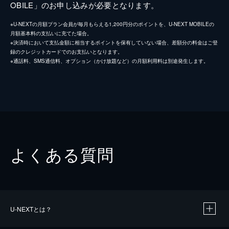
OBILE」のお申し込みが必要となります。
※U-NEXTの月額プラン会員が毎月もらえる1,200円分のポイントを、U-NEXT MOBILEの
月額基本料の支払いに充てた場合。
※決済時において支払金額に相当するポイントを保有していない場合、差額分の料金はご登
録のクレジットカードでのお支払いとなります。
※通話料、SMS通信料、オプション（かけ放題など）の月額利用料は別途発生します。
よくある質問
U-NEXTとは？