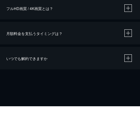
フルHD画質 / 4K画質とは？
月額料金を支払うタイミングは？
※
40％ポイント還元の対象は、クレジットカード決済による作品の購入 / レンタルです。
※
iOSアプリのUコイン決済による作品の購入 / レンタルは、20％のポイント還元です。
※
還元の対象外となる決済方法や商品があります。くわしくは
こちら
をご確認ください。
いつでも解約できますか
こちら
ホーム
会社概要
プライバシー
お問い合わせ