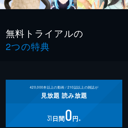
無料トライアルの
2つの特典
420,000
本以上の動画 /
210
誌以上の雑誌が
見放題
読み放題
0
31
日間
円
※