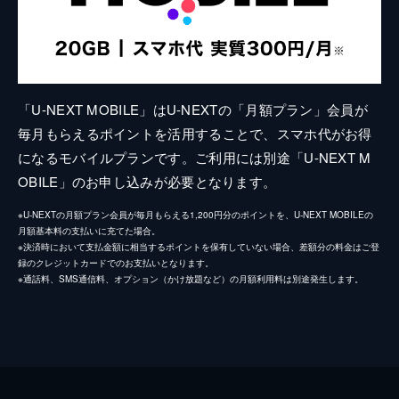
「U-NEXT MOBILE」はU-NEXTの「月額プラン」会員が
毎月もらえるポイントを活用することで、スマホ代がお得
になるモバイルプランです。ご利用には別途「U-NEXT M
OBILE」のお申し込みが必要となります。
※U-NEXTの月額プラン会員が毎月もらえる1,200円分のポイントを、U-NEXT MOBILEの
月額基本料の支払いに充てた場合。
※決済時において支払金額に相当するポイントを保有していない場合、差額分の料金はご登
録のクレジットカードでのお支払いとなります。
※通話料、SMS通信料、オプション（かけ放題など）の月額利用料は別途発生します。