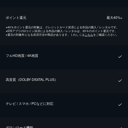
ポイント還元
最⼤40%
※
※
40％ポイント還元の対象は、クレジットカード決済による作品の購入 / レンタルです。
※
iOSアプリのUコイン決済による作品の購入 / レンタルは、20％のポイント還元です。
※
還元の対象外となる決済方法や商品があります。くわしくは
こちら
をご確認ください。
フルHD画質 / 4K画質
⾼⾳質（DOLBY DIGITAL PLUS）
テレビ / スマホ / PCなどに対応
ダウンロード機能