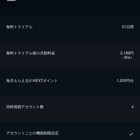
無料トライアル
31日間
無料トライアル後の⽉額料金
2,189円
（税込）
毎⽉もらえるU-NEXTポイント
1,200円分
同時視聴アカウント数
4
アカウントごとの機能制限設定