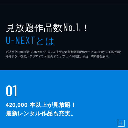
見放題作品数
！
No.1
※
とは
U-NEXT
※GEM Partners調べ/2026年7⽉ 国内の主要な定額制動画配信サービスにおける洋画/邦画/
海外ドラマ/韓流・アジアドラマ/国内ドラマ/アニメを調査。別途、有料作品あり。
01
420,000
本以上が見放題！
最新レンタル作品も充実。