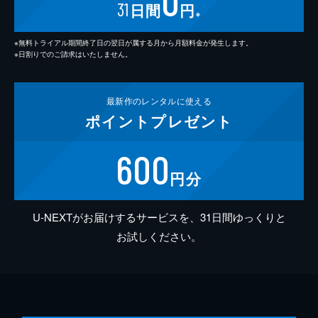
0
31
日間
円
※
※無料トライアル期間終了日の翌日が属する月から月額料金が発生します。
※日割りでのご請求はいたしません。
最新作の
レンタルに使える
ポイント
プレゼント
600
円分
U-NEXTがお届けするサービスを、31日間ゆっくりと
お試しください。