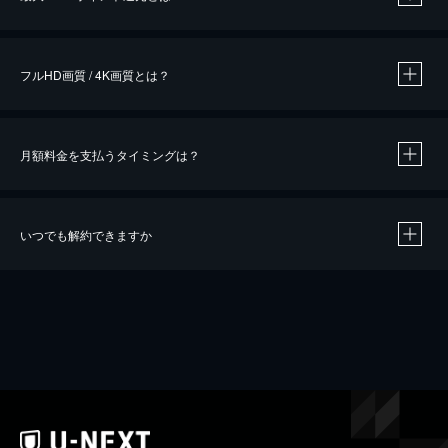
※
作品によって必要なポイントが異なります。
フルHD画質 / 4K画質とは？
月額料金を支払うタイミングは？
※
40％ポイント還元の対象は、クレジットカード決済による作品の購入 / レンタルです。
※
iOSアプリのUコイン決済による作品の購入 / レンタルは、20％のポイント還元です。
※
還元の対象外となる決済方法や商品があります。くわしくは
こちら
をご確認ください。
いつでも解約できますか
こちら