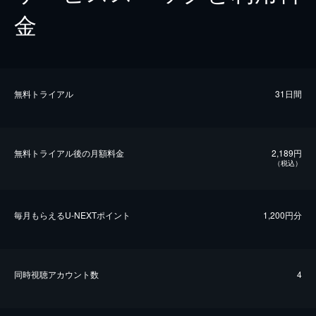
金
無料トライアル
31日間
無料トライアル後の⽉額料金
2,189円
（税込）
毎⽉もらえるU-NEXTポイント
1,200円分
同時視聴アカウント数
4