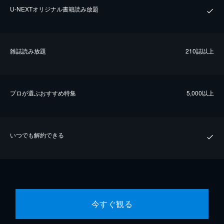
U-NEXTオリジナル書籍読み放題
雑誌読み放題
210誌以上
プロが選ぶおすすめ特集
5,000以上
いつでも解約できる
今すぐ観る