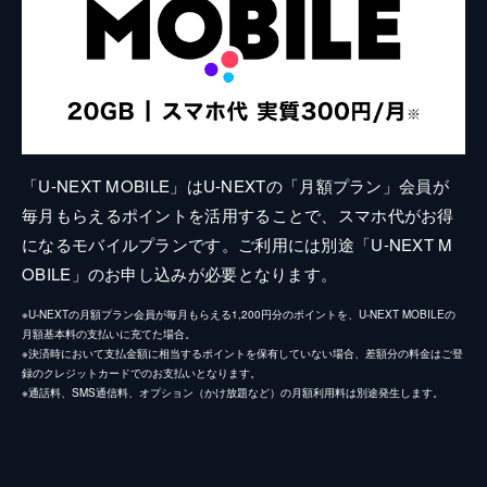
「U-NEXT MOBILE」はU-NEXTの「月額プラン」会員が
毎月もらえるポイントを活用することで、スマホ代がお得
になるモバイルプランです。ご利用には別途「U-NEXT M
OBILE」のお申し込みが必要となります。
※U-NEXTの月額プラン会員が毎月もらえる1,200円分のポイントを、U-NEXT MOBILEの
月額基本料の支払いに充てた場合。
※決済時において支払金額に相当するポイントを保有していない場合、差額分の料金はご登
録のクレジットカードでのお支払いとなります。
※通話料、SMS通信料、オプション（かけ放題など）の月額利用料は別途発生します。