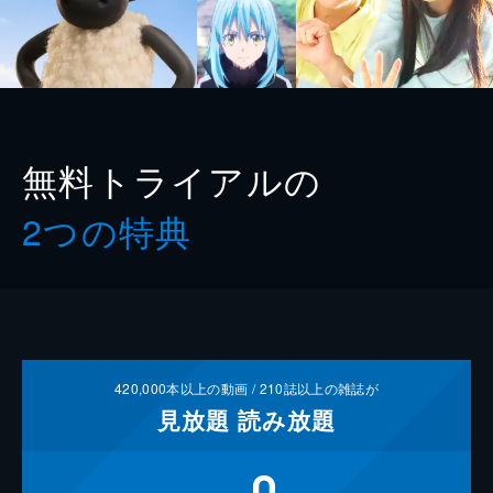
無料トライアルの
2つの特典
420,000
本以上の動画 /
210
誌以上の雑誌が
見放題
読み放題