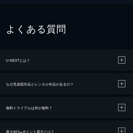
よくある質問
U-NEXTとは？
なぜ見放題作品とレンタル作品があるの？
無料トライアルは何が無料？
※
最大40%
ポイント還元とは？
※