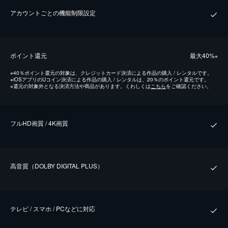
アカウントごとの機能制限設定
ポイント還元
最⼤40%
※
※
40％ポイント還元の対象は、クレジットカード決済による作品の購入 / レンタルです。
※
iOSアプリのUコイン決済による作品の購入 / レンタルは、20％のポイント還元です。
※
還元の対象外となる決済方法や商品があります。くわしくは
こちら
をご確認ください。
フルHD画質 / 4K画質
⾼⾳質（DOLBY DIGITAL PLUS）
テレビ / スマホ / PCなどに対応