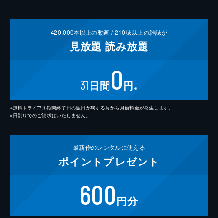
420,000
本以上の動画 /
210
誌以上の雑誌が
見放題
読み放題
0
31
日間
円
※
※無料トライアル期間終了日の翌日が属する月から月額料金が発生します。
※日割りでのご請求はいたしません。
最新作の
レンタルに使える
ポイント
プレゼント
600
円分