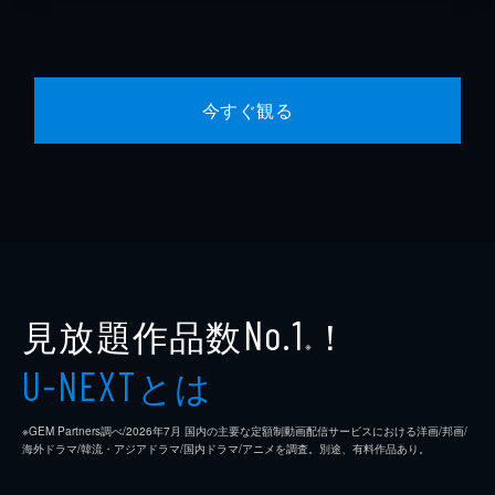
今すぐ観る
見放題作品数
！
No.1
※
とは
U-NEXT
※GEM Partners調べ/2026年7⽉ 国内の主要な定額制動画配信サービスにおける洋画/邦画/
海外ドラマ/韓流・アジアドラマ/国内ドラマ/アニメを調査。別途、有料作品あり。