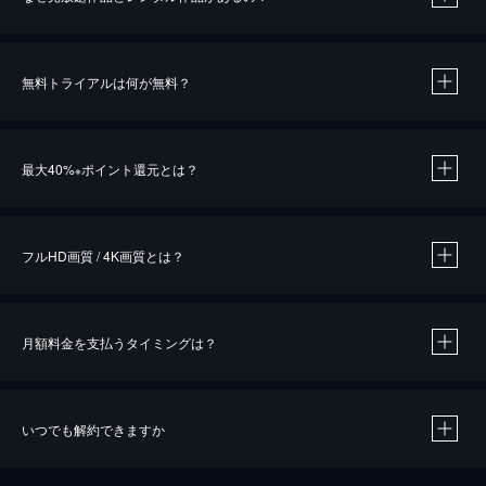
無料トライアルは何が無料？
※
最大40%
ポイント還元とは？
※
※
作品によって必要なポイントが異なります。
フルHD画質 / 4K画質とは？
月額料金を支払うタイミングは？
※
40％ポイント還元の対象は、クレジットカード決済による作品の購入 / レンタルです。
※
iOSアプリのUコイン決済による作品の購入 / レンタルは、20％のポイント還元です。
※
還元の対象外となる決済方法や商品があります。くわしくは
こちら
をご確認ください。
いつでも解約できますか