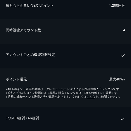
毎⽉もらえるU-NEXTポイント
1,200円分
同時視聴アカウント数
4
アカウントごとの機能制限設定
ポイント還元
最⼤40%
※
※
40％ポイント還元の対象は、クレジットカード決済による作品の購入 / レンタルです。
※
iOSアプリのUコイン決済による作品の購入 / レンタルは、20％のポイント還元です。
※
還元の対象外となる決済方法や商品があります。くわしくは
こちら
をご確認ください。
フルHD画質 / 4K画質