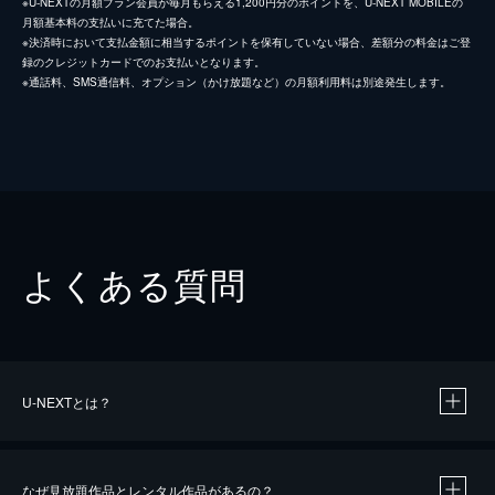
※U-NEXTの月額プラン会員が毎月もらえる1,200円分のポイントを、U-NEXT MOBILEの
月額基本料の支払いに充てた場合。
※決済時において支払金額に相当するポイントを保有していない場合、差額分の料金はご登
録のクレジットカードでのお支払いとなります。
※通話料、SMS通信料、オプション（かけ放題など）の月額利用料は別途発生します。
よくある質問
U-NEXTとは？
なぜ見放題作品とレンタル作品があるの？