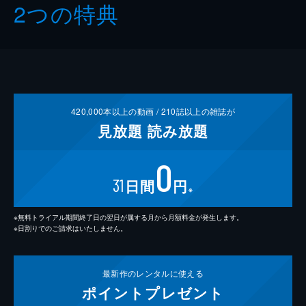
2つの特典
420,000
本以上の動画 /
210
誌以上の雑誌が
見放題
読み放題
0
31
日間
円
※
※無料トライアル期間終了日の翌日が属する月から月額料金が発生します。
※日割りでのご請求はいたしません。
最新作の
レンタルに使える
ポイント
プレゼント