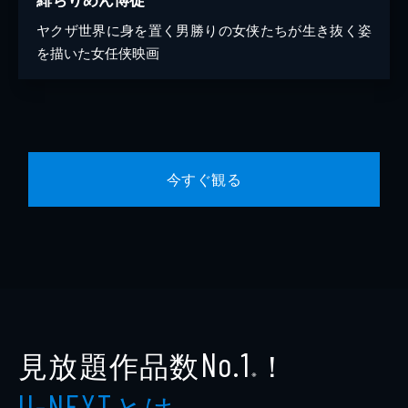
ヤクザ世界に身を置く男勝りの女侠たちが生き抜く姿
を描いた女任侠映画
今すぐ観る
見放題作品数
！
No.1
※
とは
U-NEXT