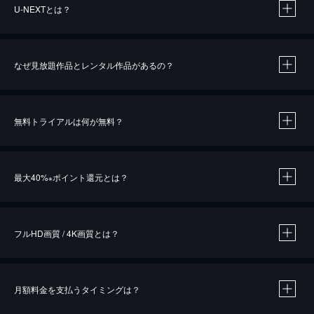
U-NEXTとは？
なぜ見放題作品とレンタル作品があるの？
無料トライアルは何が無料？
※
最大40%
ポイント還元とは？
※
※
作品によって必要なポイントが異なります。
フルHD画質 / 4K画質とは？
月額料金を支払うタイミングは？
※
40％ポイント還元の対象は、クレジットカード決済による作品の購入 / レンタルです。
※
iOSアプリのUコイン決済による作品の購入 / レンタルは、20％のポイント還元です。
※
還元の対象外となる決済方法や商品があります。くわしくは
こちら
をご確認ください。