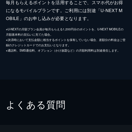
毎月もらえるポイントを活用することで、スマホ代がお得
になるモバイルプランです。ご利用には別途「U-NEXT M
OBILE」のお申し込みが必要となります。
※U-NEXTの月額プラン会員が毎月もらえる1,200円分のポイントを、U-NEXT MOBILEの
月額基本料の支払いに充てた場合。
※決済時において支払金額に相当するポイントを保有していない場合、差額分の料金はご登
録のクレジットカードでのお支払いとなります。
※通話料、SMS通信料、オプション（かけ放題など）の月額利用料は別途発生します。
よくある質問