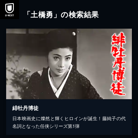
本文へスキップ
「土橋勇」の検索結果
緋牡丹博徒
日本映画史に燦然と輝くヒロインが誕生！藤純子の代
名詞となった任侠シリーズ第1弾