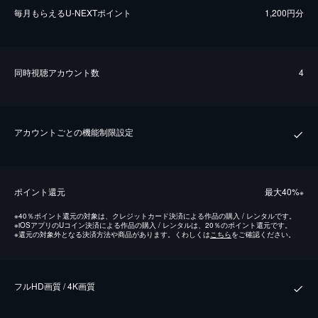
毎⽉もらえるU-NEXTポイント
1,200円分
同時視聴アカウント数
4
アカウントごとの機能制限設定
ポイント還元
最⼤40%
※
※
40％ポイント還元の対象は、クレジットカード決済による作品の購入 / レンタルです。
※
iOSアプリのUコイン決済による作品の購入 / レンタルは、20％のポイント還元です。
※
還元の対象外となる決済方法や商品があります。くわしくは
こちら
をご確認ください。
フルHD画質 / 4K画質