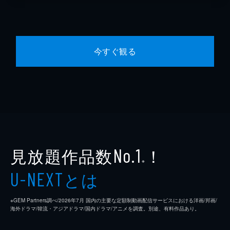
今すぐ観る
見放題作品数
！
No.1
※
とは
U-NEXT
※GEM Partners調べ/2026年7⽉ 国内の主要な定額制動画配信サービスにおける洋画/邦画/
海外ドラマ/韓流・アジアドラマ/国内ドラマ/アニメを調査。別途、有料作品あり。