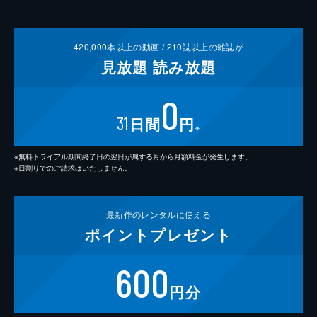
420,000
本以上の動画 /
210
誌以上の雑誌が
見放題
読み放題
0
31
日間
円
※
※無料トライアル期間終了日の翌日が属する月から月額料金が発生します。
※日割りでのご請求はいたしません。
最新作の
レンタルに使える
ポイント
プレゼント
600
円分