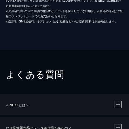
※U-NEXTの月額プラン会員が毎月もらえる1,200円分のポイントを、U-NEXT MOBILEの
月額基本料の支払いに充てた場合。
※決済時において支払金額に相当するポイントを保有していない場合、差額分の料金はご登
録のクレジットカードでのお支払いとなります。
※通話料、SMS通信料、オプション（かけ放題など）の月額利用料は別途発生します。
よくある質問
U-NEXTとは？
なぜ見放題作品とレンタル作品があるの？