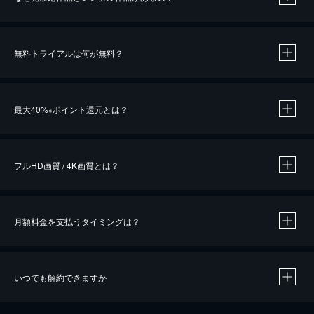
無料トライアルは何が無料？
※
最大40%
ポイント還元とは？
※
※
作品によって必要なポイントが異なります。
フルHD画質 / 4K画質とは？
月額料金を支払うタイミングは？
※
40％ポイント還元の対象は、クレジットカード決済による作品の購入 / レンタルです。
※
iOSアプリのUコイン決済による作品の購入 / レンタルは、20％のポイント還元です。
※
還元の対象外となる決済方法や商品があります。くわしくは
こちら
をご確認ください。
いつでも解約できますか