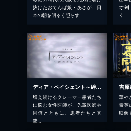
抜けたおてんば娘・あさが、日
才剣
本の朝を明るく照らす
く！
ディア・ペイシェント～絆のカル…
吉原
増え続けるクレーマー患者たち
華や
に悩む女性医師が、先輩医師や
泰英
同僚とともに、患者たちと真
映像
摯...