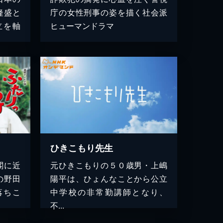
隆盛と
庁の女性刑事の姿を描く社会派
立を軸
ヒューマンドラマ
ひきこもり先生
閣に近
元ひきこもりの５０歳男・上嶋
の野田
陽平は、ひょんなことから公立
落ちこ
中学校の非常勤講師となり、
不...