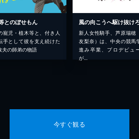
等とのぼせもん
風の向こうへ駆け抜け
の寵児・植木等と、付き人
新人女性騎手、芦原瑞穂
転手として彼を支え続けた
友梨奈）は、中央の競馬
政夫の師弟の物語
進み卒業、プロデビュ
が...
今すぐ観る