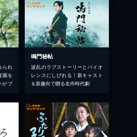
鳴門秘帖
れられ
波乱のラブストーリーとバイオ
庭園を
レンスにしびれる！新キャスト
いがプ
＆新趣向で贈る名作時代劇