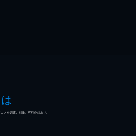
とは
マ/アニメを調査。別途、有料作品あり。