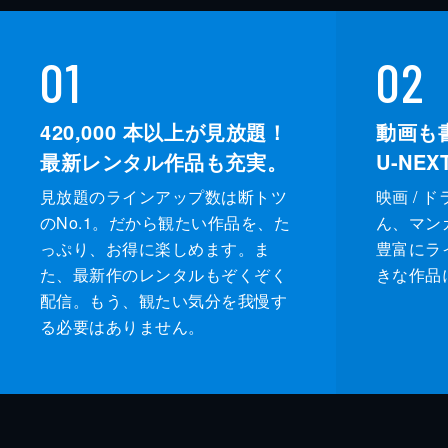
01
02
420,000
本以上が見放題！
動画も
最新レンタル作品も充実。
U-NE
見放題のラインアップ数は断トツ
映画 / 
のNo.1。だから観たい作品を、た
ん、マンガ 
っぷり、お得に楽しめます。ま
豊富にラ
た、最新作のレンタルもぞくぞく
きな作品
配信。もう、観たい気分を我慢す
る必要はありません。