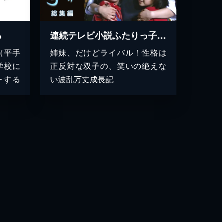
ろ
連続テレビ小説ふたりっ子 総集編
（平手
姉妹、だけどライバル！性格は
学校に
正反対な双子の、笑いの絶えな
ーする
い波乱万丈成長記