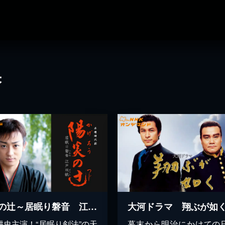
果
陽炎の辻～居眠り磐音 江戸双紙～
大河ドラマ 翔ぶが如
耕史主演！“居眠り剣法”の天
幕末から明治にかけての