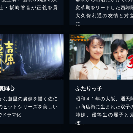
士・坂崎磐音が正義を貫
変革期をリードした西郷
大久保利通の友情と対
に...
裏同心
ふたりっ子
かな遊里の裏側を描く佐伯
昭和４１年の大阪、通天
のヒットシリーズを美しい
い商店街に生まれた双子
でドラマ化
姉妹、優等生の麗子と
ぼ...