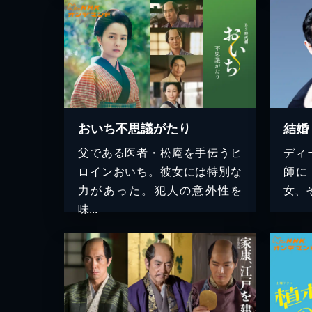
おいち不思議がたり
結婚
父である医者・松庵を手伝うヒ
ディ
ロインおいち。彼女には特別な
師に
力があった。犯人の意外性を
女、
味...