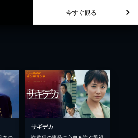
今すぐ観る
く
サギデカ
日本の
詐欺犯の摘発に心血を注ぐ警視