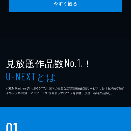
今すぐ観る
見放題作品数
！
No.1
※
とは
U-NEXT
※GEM Partners調べ/2026年7⽉ 国内の主要な定額制動画配信サービスにおける洋画/邦画/
海外ドラマ/韓流・アジアドラマ/国内ドラマ/アニメを調査。別途、有料作品あり。
01