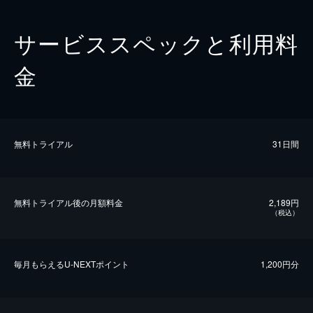
サービススペックと利用料
金
無料トライアル
31日間
無料トライアル後の⽉額料金
2,189円
（税込）
毎⽉もらえるU-NEXTポイント
1,200円分