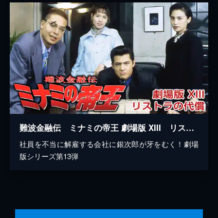
難波金融伝 ミナミの帝王 劇場版 XIII リストラの代償
社員を不当に解雇する会社に銀次郎が牙をむく！劇場
版シリーズ第13弾