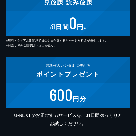
見放題
読み放題
0
31
日間
円
※
※無料トライアル期間終了日の翌日が属する月から月額料金が発生します。
※日割りでのご請求はいたしません。
最新作の
レンタルに使える
ポイント
プレゼント
600
円分
U-NEXTがお届けするサービスを、31日間ゆっくりと
お試しください。