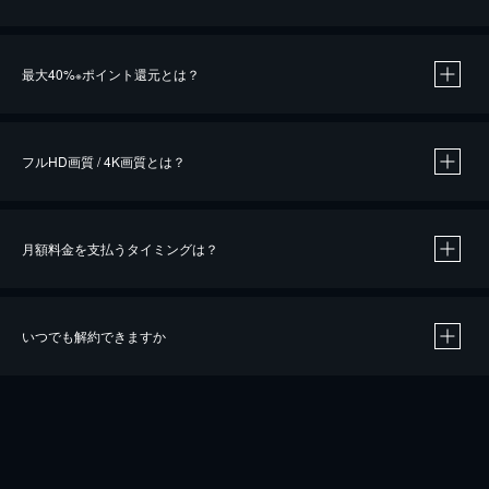
※
最大40%
ポイント還元とは？
※
※
作品によって必要なポイントが異なります。
フルHD画質 / 4K画質とは？
月額料金を支払うタイミングは？
※
40％ポイント還元の対象は、クレジットカード決済による作品の購入 / レンタルです。
※
iOSアプリのUコイン決済による作品の購入 / レンタルは、20％のポイント還元です。
※
還元の対象外となる決済方法や商品があります。くわしくは
こちら
をご確認ください。
いつでも解約できますか
こちら