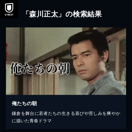
本文へスキップ
「森川正太」の検索結果
俺たちの朝
鎌倉を舞台に若者たちの生きる喜びや苦しみを爽やか
に描いた青春ドラマ