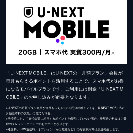
「U-NEXT MOBILE」はU-NEXTの「月額プラン」会員が
毎月もらえるポイントを活用することで、スマホ代がお得
になるモバイルプランです。ご利用には別途「U-NEXT M
OBILE」のお申し込みが必要となります。
※U-NEXTの月額プラン会員が毎月もらえる1,200円分のポイントを、U-NEXT MOBILEの
月額基本料の支払いに充てた場合。
※決済時において支払金額に相当するポイントを保有していない場合、差額分の料金はご登
録のクレジットカードでのお支払いとなります。
※通話料、SMS通信料、オプション（かけ放題など）の月額利用料は別途発生します。