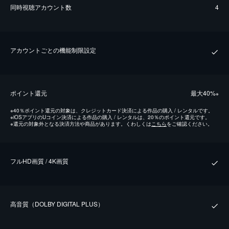
同時視聴アカウント数
4
アカウントごとの機能制限設定
ポイント還元
最⼤40%
※
※
40％ポイント還元の対象は、クレジットカード決済による作品の購入 / レンタルです。
※
iOSアプリのUコイン決済による作品の購入 / レンタルは、20％のポイント還元です。
※
還元の対象外となる決済方法や商品があります。くわしくは
こちら
をご確認ください。
フルHD画質 / 4K画質
⾼⾳質（DOLBY DIGITAL PLUS）