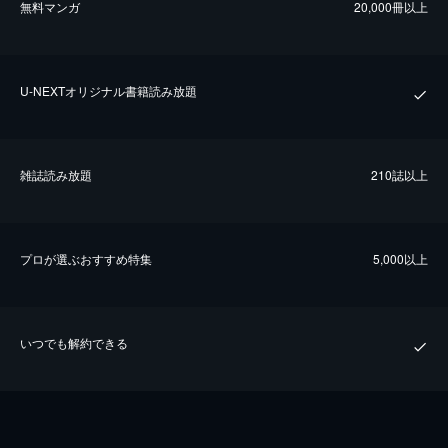
無料マンガ
20,000冊以上
U-NEXTオリジナル書籍読み放題
雑誌読み放題
210誌以上
プロが選ぶおすすめ特集
5,000以上
いつでも解約できる