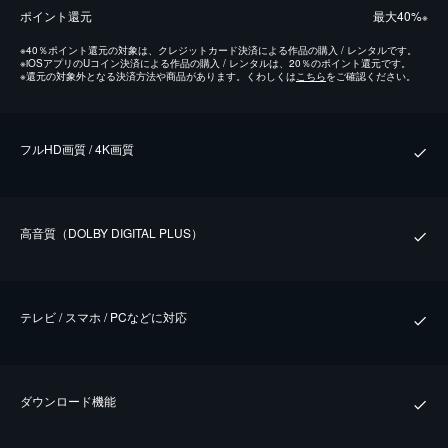
ポイント還元
最⼤40%
※
※
40％ポイント還元の対象は、クレジットカード決済による作品の購入 / レンタルです。
※
iOSアプリのUコイン決済による作品の購入 / レンタルは、20％のポイント還元です。
※
還元の対象外となる決済方法や商品があります。くわしくは
こちら
をご確認ください。
フルHD画質 / 4K画質
⾼⾳質（DOLBY DIGITAL PLUS）
テレビ / スマホ / PCなどに対応
ダウンロード機能