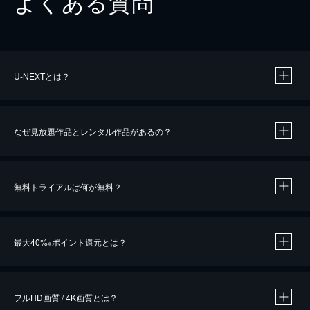
よくある質問
U-NEXTとは？
なぜ見放題作品とレンタル作品があるの？
無料トライアルは何が無料？
※
最大40%
ポイント還元とは？
※
※
作品によって必要なポイントが異なります。
フルHD画質 / 4K画質とは？