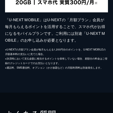
「U-NEXT MOBILE」はU-NEXTの「月額プラン」会員が
毎月もらえるポイントを活用することで、スマホ代がお得
になるモバイルプランです。ご利用には別途「U-NEXT M
OBILE」のお申し込みが必要となります。
※U-NEXTの月額プラン会員が毎月もらえる1,200円分のポイントを、U-NEXT MOBILEの
月額基本料の支払いに充てた場合。
※決済時において支払金額に相当するポイントを保有していない場合、差額分の料金はご登
録のクレジットカードでのお支払いとなります。
※通話料、SMS通信料、オプション（かけ放題など）の月額利用料は別途発生します。