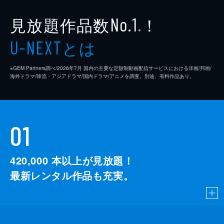
見放題作品数
！
No.1
※
とは
U-NEXT
※GEM Partners調べ/2026年7⽉ 国内の主要な定額制動画配信サービスにおける洋画/邦画/
海外ドラマ/韓流・アジアドラマ/国内ドラマ/アニメを調査。別途、有料作品あり。
01
420,000
本以上が見放題！
最新レンタル作品も充実。