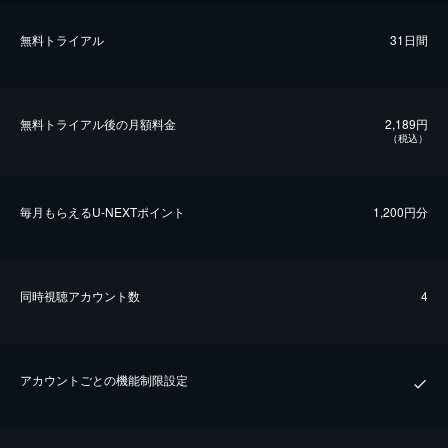
無料トライアル
31日間
無料トライアル後の⽉額料金
2,189円
（税込）
毎⽉もらえるU-NEXTポイント
1,200円分
同時視聴アカウント数
4
アカウントごとの機能制限設定