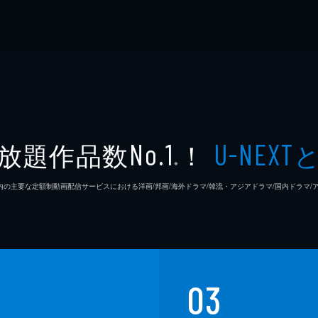
放題作品数
！
No.1
U-NEXT
※
26年7⽉ 国内の主要な定額制動画配信サービスにおける洋画/邦画/海外ドラマ/韓流・アジアドラマ/国内ドラ
03