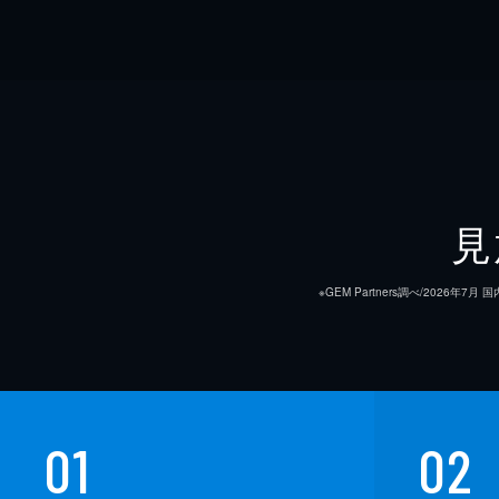
見
※GEM Partners調べ/20
01
02