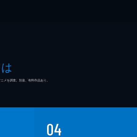
とは
マ/アニメを調査。別途、有料作品あり。
04