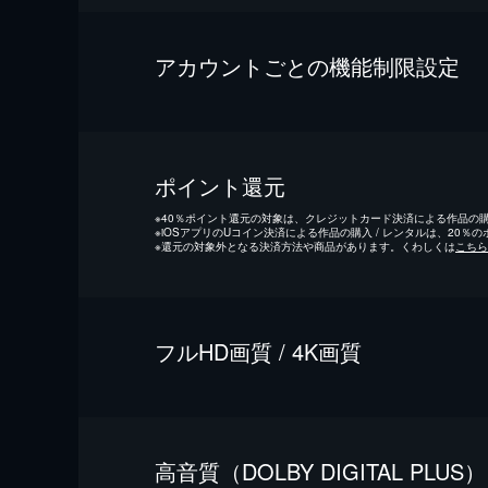
アカウントごとの機能制限設定
ポイント還元
※
40％ポイント還元の対象は、クレジットカード決済による作品の購入
※
iOSアプリのUコイン決済による作品の購入 / レンタルは、20％
※
還元の対象外となる決済方法や商品があります。くわしくは
こちら
フルHD画質 / 4K画質
⾼⾳質（DOLBY DIGITAL PLUS）