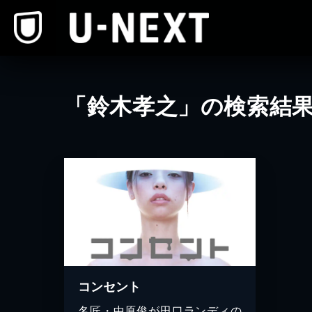
本文へスキップ
「鈴木孝之」の検索結
コンセント
名匠・中原俊が田口ランディの